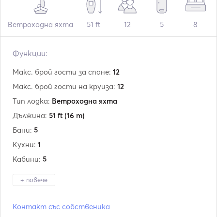
Ветроходна яхта
51 ft
12
5
8
Функции:
Макс. брой гости за спане:
12
Макс. брой гости на круиза:
12
Тип лодка:
Ветроходна яхта
Дължина:
51 ft
(16 m)
Бани:
5
Кухни:
1
Кабини:
5
+ повече
Производител:
Beneteau
Контакт със собственика
Модел:
Idylle 15.50