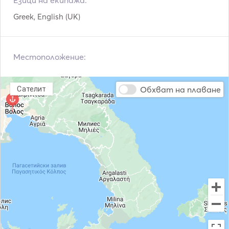
Езици на екипажа:
Тендер / лодка
Бинокли
Greek, English (UK)
Светлина на факела
Местоположение:
Обхват на плаване
Сателит