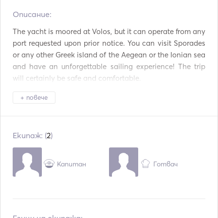
CD
Описание:   
Оборудване за гмурк
Слънчеви панели
ане
The yacht is moored at Volos, but it can operate from any 
port requested upon prior notice. You can visit Sporades 
Дъска за падел
Ветроходна лодка
or any other Greek island of the Aegean or the Ionian sea 
Автопилот
Електрическа котва
and have an unforgettable sailing experience! The trip 
will certainly be safe and comfortable.

Ръководства и карт
Калници
The saloon is spacious and comfortable and has a fully 
и
+ повече
equipped galley. It has 2 cabins with double beds, 2 
Ръчни пожарогасите
Спасителни жилетк
cabins with double beds and single bunk beds, and the 
ли
и
skipper cabin with 2 single bunk beds. Also every cabin is 
Навигационна систе
Екипаж: (
2
)
Радар
fitted with a private toilet and shower.
ма
Извънбордов двигат
VHF
ел
Капитан
Готвач
Топла вода
Слънчева палатка
Тонколони на палуба
Душ на палубата
та