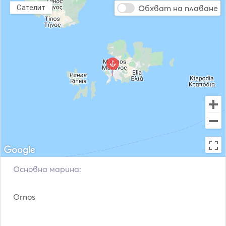
culture, experiencing traditional food, and wandering the 
Обхват на плаване
Сателит
picturesque blue and white streets. 

Available Water Toys on board: 

Seabob. 

E-foil 5’4 Cruiser. 

Included: 

Captain. 

Welcome drinks, snacks, sandwiches, fruits, soft drinks, 
beers & wine. 

Beach Towels. 

Snorkeling equipment. 

Wi – Fi. 

Основна марина:
Extras: 

Ornos
VAT. 

Fuels. 

Water Toys. 
