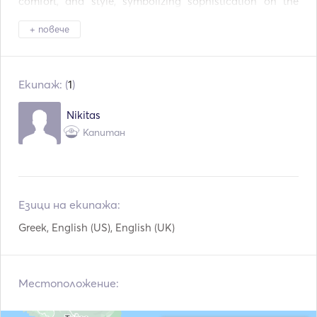
comfort, and style, symbolizing sophistication on the 
Оборудване за гмурк
azure waters of the Aegean. 

Seabob
ане
+ повече
Автопилот
Ударник за носа
Explore Rhenia, Delos & the Southern Coast of Mykonos, 
relishing ample time for swimming and sunbathing on 
Електрическа котва
Калници
Екипаж: (
1
)
the spacious deck bathed in the Mediterranean sun. 
Indulge in complimentary light snacks & drinks on board, 
Ръководства и карт
Nikitas
Пистолет за факли
elevating your cruising experience with a touch of 
и
Капитан
culinary delight. 

Ръчни пожарогасите
Спасителни жилетк
ли
и
Island hopping reaches new heights with our luxurious 
Навигационна систе
Радар
Technohull 38 Grand Sport! Seize the opportunity to 
ма
Езици на екипажа:
explore the Cyclades with unmatched speed and style, 
Електрически лебедк
Сателитен телефон
whether it's a leisurely day around Mykonos or an 
и
Greek, English (US), English (UK)
expedition to neighboring islands. 

Извънбордов двигат
VHF
ел
Dive into the most turquoise waters you've ever seen and 
Местоположение:
stop at picturesque Cycladic islands like Paros, Antiparos, 
Naxos, Koufonisia, etc. Immerse yourself in the local 