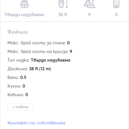
Твърда надуваема
38 ft
9
0
Функции:
Макс. брой гости за спане:
0
Макс. брой гости на круиза:
9
Тип лодка:
Твърда надуваема
Дължина:
38 ft
(12 m)
Бани:
0.5
Кухни:
0
Кабини:
0
+ повече
Производител:
Technohull
Контакт със собственика
Модел:
38 Grand Sport