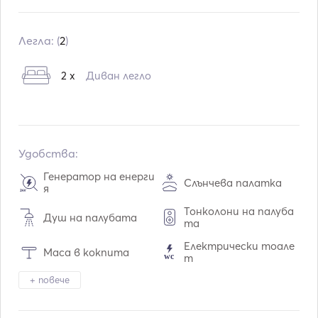
Вграждане:
01 / 1987
Двигатели:
1 x 360hp
Легла: (
2
)
Тип гориво:
Бензин
2 x
Диван легло
Консумация:
30
L /час
Воден капацитет:
50
L
Капацитет на горивото:
220
L
Макс. скорост на движение:
30
възли
Удобства:
Генератор на енерги
Слънчева палатка
я
Тонколони на палуба
Душ на палубата
та
Електрически тоале
Маса в кокпита
т
+ повече
Хладилник
Връзка Aux
Mp3 плейър / радио /