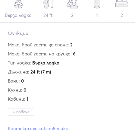
Бърза лодка
24 ft
2
1
2
Функции:
Макс. брой гости за спане:
2
Макс. брой гости на круиза:
6
Тип лодка:
Бърза лодка
Дължина:
24 ft
(7 m)
Бани:
0
Кухни:
0
Кабини:
1
+ повече
Производител:
Cranchi
Контакт със собственика
Модел:
turchese 24