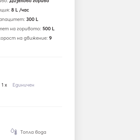
иво:
Дизелово гориво
ация:
8
L /час
капацитет:
300
L
тет на горивото:
500
L
корост на движение:
9
1 x
Единичен
Топла вода