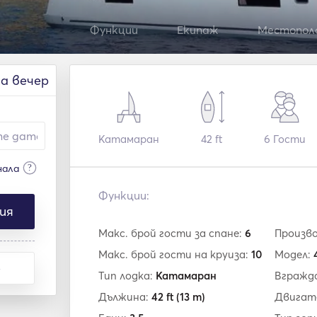
Функции
Екипаж
Местопол
на вечер
Катамаран
42 ft
6
Гости
?
нала
Функции:
ия
Макс. брой гости за спане:
6
Произв
Макс. брой гости на круиза:
10
Модел:
е
Тип лодка:
Катамаран
Вгражд
Дължина:
42 ft
(13 m)
Двигат