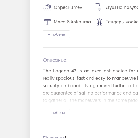
Опреснител
Душ на палу
Маса в кокпита
Тендер / лодк
Светлина на 
+ повече
Бинокли
ела
Фризер
Хладилник
Описание:   
Прибори за х
Фурна
не / чаши / ч
The Lagoon 42 is an excellent choice for r
really spacious, fast and easy to manoeuvre b
Ледогенератор
Горещи плочи
security on board. Its rig moved further aft a
are guarantee of sailing performance and ease 
TV
WiFi
to gather all the maneuvers in the same place
Mp3 плейър / 
Свързване с USB
ио / CD
+ повече
FULL EQUIPE: (A/C in Cabins and Salon, 
Спътникова 
Electric, Microwaven, Dinghy 20 Cv...)

Сешоар за коса
евизия
In essence, it is like being in a house floatin
Оборудване за гм