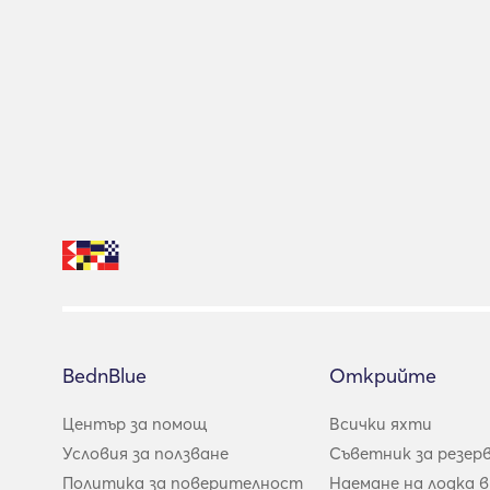
BednBlue
Открийте
Център за помощ
Всички яхти
Условия за ползване
Съветник за резер
Политика за поверителност
Наемане на лодка в