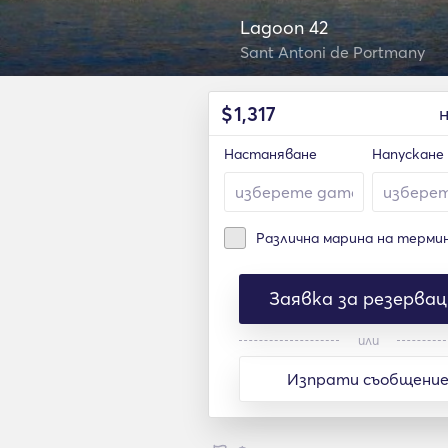
Lagoon 42
Sant Antoni de Portmany
$
1,317
Настаняване
Напускане
Различна марина на терми
Заявка за резервац
или
Изпрати съобщени