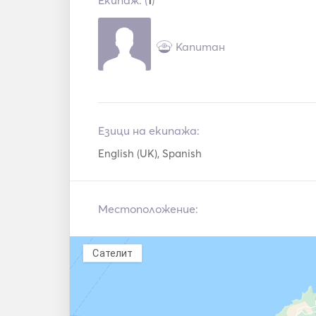
Екипаж: (
1
)
уркане
Капитан
Езици на екипажа:
English (UK), Spanish
Местоположение:
Сателит