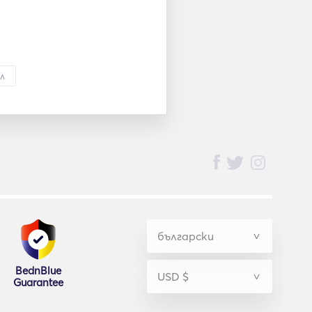
л
BednBlue
Guarantee