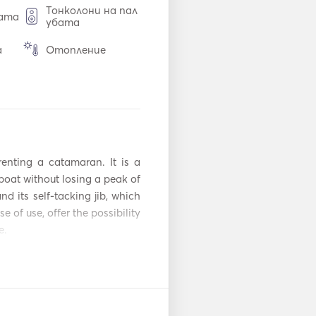
Тонколони на пал
бата
убата
а
Отопление
фак
Електрически то
алет
Микровълнова фу
рна
ране
Кафемашина
инии
enting a catamaran. It is a 
oat without losing a peak of 
Тостер
nd its self-tacking jib, which 
of use, offer the possibility 
Връзка Aux
.

рад
Перална машина
Watermaker, Generator, WC 
тел
Дъска за падел
g in the middle of the sea.