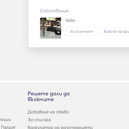
Собственик:
Vela
За контакт
Вижте профи
Решете дали да
включите
Добавяне на обява
вации
За списъка
 Гърция
Калкулатор на разстоянието