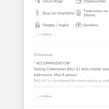
Топла вода
Опреснител
Тонколони на
Душ на палубата
убата
Тендер / лодка
Бинокли
+ повече
Система за защи
Фризер
та
Прибори за х
Фурна
не / чаши / ч
Описание:   
Ледогенератор
Коктейл бар
* ACCOMMODATION* 

Sailing Catamaran BALI 4.1 (first charter sea
Тостер
TV
bathrooms. Max 8 person. 

Mp3 плейър / 
BALI 4.1 is considered the most spacious and 
Свързване с USB
ио / CD
She consists of a vast cockpit combined sa
opens up with a huge pivoting glazed door
Захранващ и
Слънчеви панели
+ повече
тор
windows for optimal ventilation both at sea a
Оборудване з
Рибарска пръчка
уркане