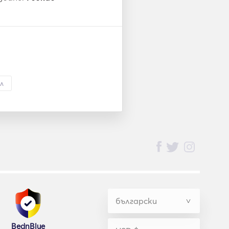
л
BednBlue