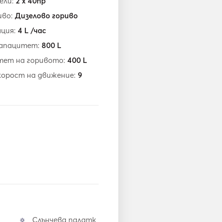
ели:
2 x 40hp
иво:
Дизелово гориво
ация:
4
L /час
капацитет:
800
L
тет на горивото:
400
L
корост на движение:
9
Слънчева палатк