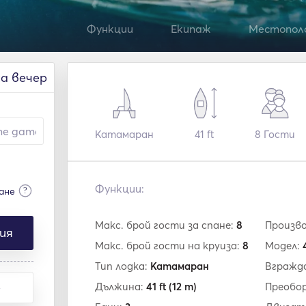
Функции
Екипаж
Местопол
на вечер
Катамаран
41 ft
8
Гости
Функции:
?
ане
Макс. брой гости за спане:
8
Произв
ия
Макс. брой гости на круиза:
8
Модел:
Тип лодка:
Катамаран
Вгражд
Дължина:
41 ft
(12 m)
Преобор
е