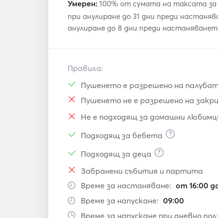
Умерен:
100% от сумата на таксата за 
при анулиране до 31 дни преди настаня
анулиране до 8 дни преди настаняванет
Правила:
Пушенето е разрешено на палуба
Пушенето не е разрешено на закр
Не е подходящ за домашни любимц
?
Подходящ за бебета
?
Подходящ за деца
Забранени събития и партита
Време за настаняване:
от 16:00 д
Време за напускане:
09:00
Време за напускане при дневно пол