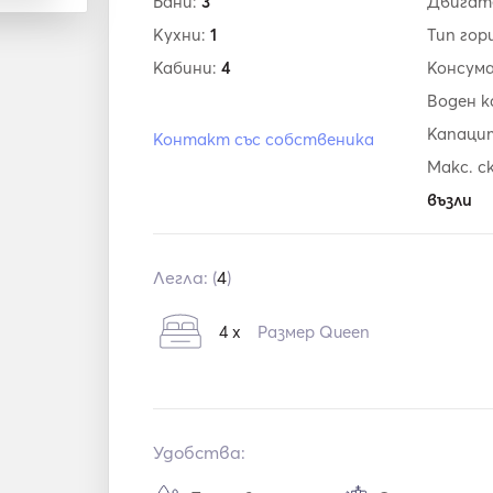
Бани:
3
Двигат
Кухни:
1
Тип гор
Кабини:
4
Консум
Воден 
Капаци
Контакт със собственика
Макс. с
възли
Легла: (
4
)
4 x
Размер Queen
Удобства: