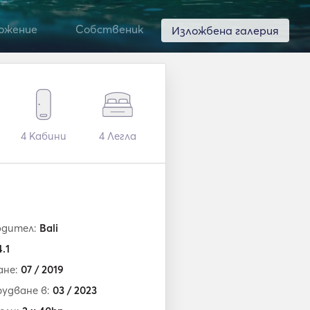
ожение
Собственик
Изложбена галерия
4
Кабини
4
Легла
одител:
Bali
4.1
ане:
07 / 2019
удване в:
03 / 2023