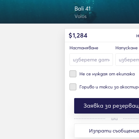
Bali 41
Volos
$
1,284
Настаняване
Напускане
Не се нуждая от екипажа
Гориво и такси за акостир
Заявка за резервац
или
Изпрати съобщени