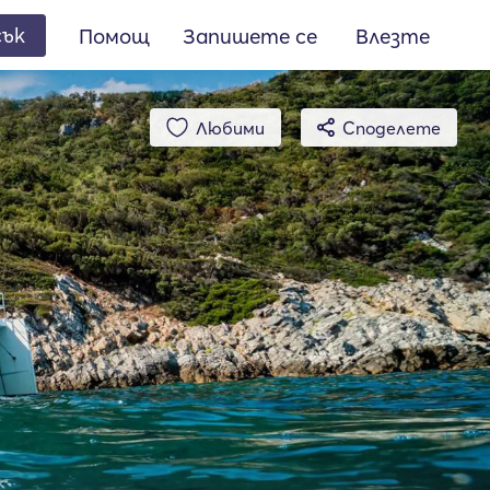
сък
Помощ
Запишете се
Влезте
Любими
Споделете