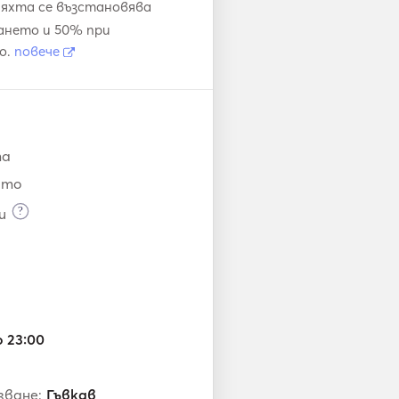
яхта се възстановява
ването и 50% при
о.
повече
та
ито
?
и
о 23:00
зване:
Гъвкав