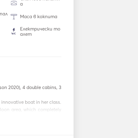
а
 пал
Маса в кокпита
Електрически то
алет
Хладилник
ране
Кафемашина
инии
Горещи плочи
son 2020), 4 double cabins, 3 
WiFi
рад
innovative boat in her class. 
Сешоар за коса
loon area, which completely 
 and retracting or sliding 
нвер
Надуваеми тръби
/ понички
nd at anchor.  

а гм
Каяк