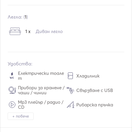
Вграждане:
01 / 2008
Двигатели:
1 x 115hp
Легла: (
1
)
Тип гориво:
Бензин
1 x
Диван легло
Воден капацитет:
50
L
Капацитет на горивото:
80
L
Макс. скорост на движение:
30
възли
Удобства:
Електрически тоале
Хладилник
т
Прибори за хранене /
Свързване с USB
чаши / чинии
Mp3 плейър / радио /
Рибарска пръчка
CD
+ повече
Оборудване за гмурк
Копие
ане