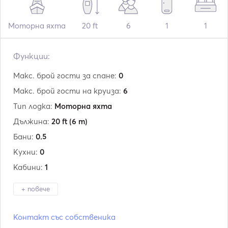
Моторна яхта
20 ft
6
1
1
Функции:
Макс. брой гости за спане:
0
Макс. брой гости на круиза:
6
Тип лодка:
Моторна яхта
Дължина:
20 ft
(6 m)
Бани:
0.5
Кухни:
0
Кабини:
1
+ повече
Производител:
Aquamar
Контакт със собственика
Модел:
Bagia