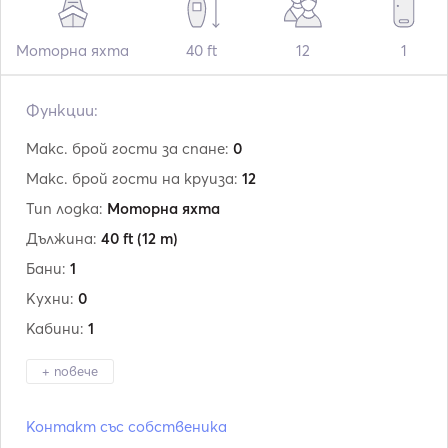
Моторна яхта
40 ft
12
1
Функции:
Макс. брой гости за спане:
0
Макс. брой гости на круиза:
12
Тип лодка:
Моторна яхта
Дължина:
40 ft
(12 m)
Бани:
1
Кухни:
0
Кабини:
1
+ повече
Производител:
Italcraft
Контакт със собственика
Модел:
Speranza 40 levi