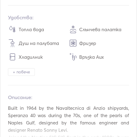
Вграждане:
01 / 1968
Преоборудване в:
04 / 2018
Удобства:
Двигатели:
2 x 300hp
Топла вода
Слънчева палатка
Тип гориво:
Дизелово гориво
Душ на палубата
Фризер
Консумация:
200
L /час
Воден капацитет:
300
L
Хладилник
Връзка Aux
Капацитет на горивото:
1000
L
Mp3 плейър / радио /
Свързване с USB
Макс. скорост на движение:
26
възли
+ повече
CD
Надуваеми тръби / п
Оборудване за гмурк
онички
ане
Описание:   
Автоматична систе
AIS / NAVTEX
ма за пожарогасене
Built in 1964 by the Navaltecnica di Anzio shipyards, 
Speranza 40 was during the 70s, one of the pearls of 
Автопилот
Ударник за носа
Naples Gulf, designed by the famous engineer and 
Електрическа котва
Калници
designer Renato Sonny Levi.
