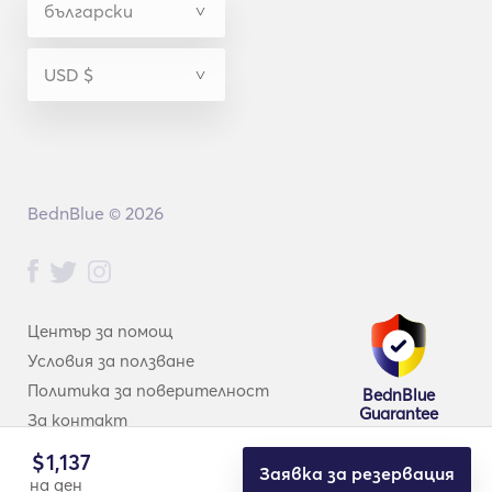
BednBlue © 2026
Център за помощ
Условия за ползване
Политика за поверителност
BednBlue
Guarantee
За контакт
$
1,137
Заявка за резервация
на ден