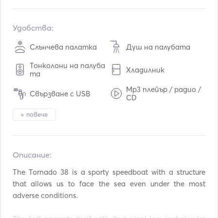
Вграждане:
01 / 2007
Преоборудване в:
04 / 2020
Удобства:
Двигатели:
2 x 350hp
Слънчева палатка
Душ на палубата
Тип гориво:
Дизелово гориво
Тонколони на палуба
Хладилник
Консумация:
80
L /час
та
Воден капацитет:
300
L
Mp3 плейър / радио /
Свързване с USB
CD
Капацитет на горивото:
700
L
Надуваеми тръби / п
Оборудване за гмурк
Макс. скорост на движение:
30
възли
+ повече
онички
ане
AIS / NAVTEX
Електрическа котва
Описание:   
Калници
Пистолет за факли
The Tornado 38 is a sporty speedboat with a structure 
Ръководства и карт
that allows us to face the sea even under the most 
VHF
и
adverse conditions.
