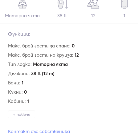
Моторна яхта
38 ft
12
1
Функции:
Макс. брой гости за спане:
0
Макс. брой гости на круиза:
12
Тип лодка:
Моторна яхта
Дължина:
38 ft
(12 m)
Бани:
1
Кухни:
0
Кабини:
1
+ повече
Производител:
Tornado Yachts
Контакт със собственика
Модел:
38