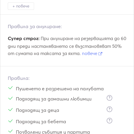
+ повече
Amalfi
Napoli
Ischia
Правила за анулиране:
Супер строг:
При анулиране на резервацията до 60
дни преди настаняването се възстановяват 50%
от сумата на таксата за яхта.
повече
Правила:
Пушенето е разрешено на палубата
?
Подходящ за домашни любимци
?
Подходящ за деца
?
Подходящ за бебета
Позволени събития и партита