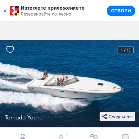
Изтеглете приложението
×
ОТВОРИ
Резервирайте по-лесно
1 / 13
Tornado Yachts 38
Споделете