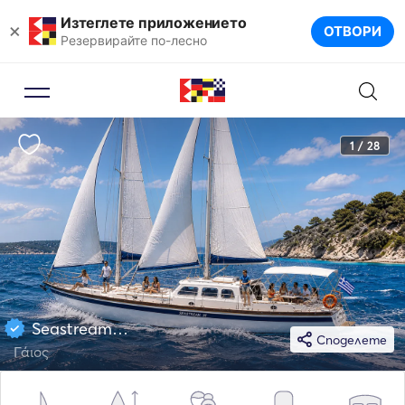
Изтеглете приложението
×
ОТВОРИ
Резервирайте по-лесно
1 / 28
Seastream 34 34
Споделете
Γάιος