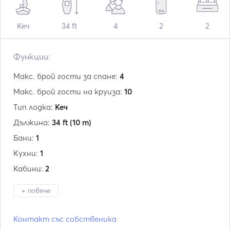
Кеч
34 ft
4
2
2
Функции:
Макс. брой гости за спане:
4
Макс. брой гости на круиза:
10
Тип лодка:
Кеч
Дължина:
34 ft
(10 m)
Бани:
1
Кухни:
1
Кабини:
2
+ повече
Производител:
Seastream 34
Контакт със собственика
Модел:
ketch