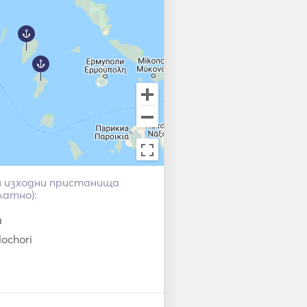
и изходни пристанища
латно):
a
ochori
os