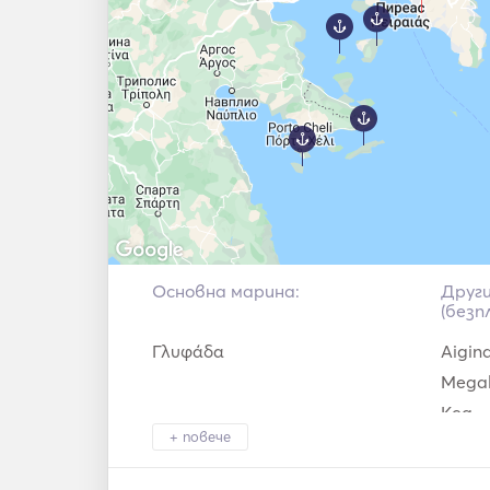
Основна марина:
Друг
(безп
Γλυφάδα
Aigin
Megal
Kea
+ повече
Idra
Kithn