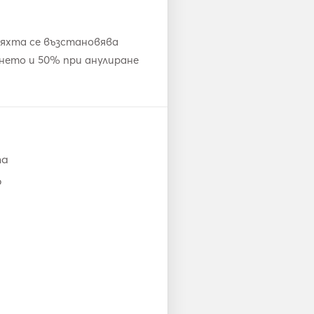
es
яхта се възстановява
ането и 50% при анулиране
та
о