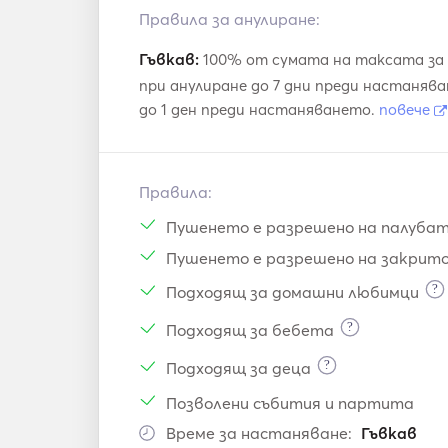
Spets
Правила за анулиране:
Гъвкав:
100% от сумата на таксата за 
при анулиране до 7 дни преди настаняв
до 1 ден преди настаняването.
повече
Правила:
Пушенето е разрешено на палуба
Пушенето е разрешено на закрит
?
Подходящ за домашни любимци
?
Подходящ за бебета
?
Подходящ за деца
Позволени събития и партита
Време за настаняване:
Гъвкав