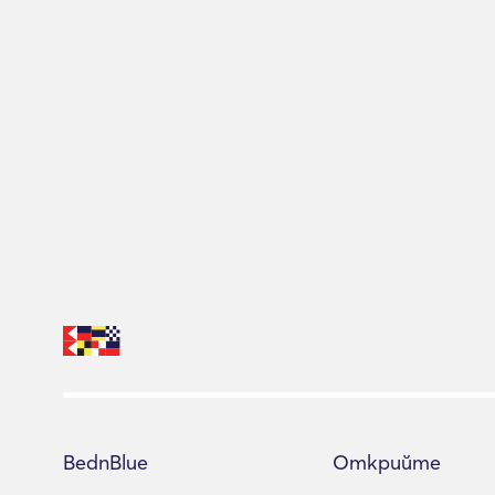
BednBlue
Открийте