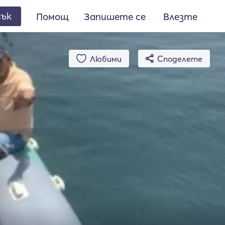
сък
Помощ
Запишете се
Влезте
Любими
Споделете