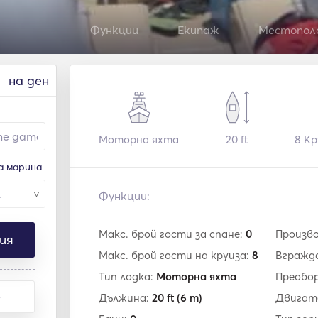
Функции
Екипаж
Местопол
на ден
Моторна яхта
20 ft
8
Кр
а марина
Функции:
Макс. брой гости за спане:
0
Произв
ия
Макс. брой гости на круиза:
8
Вгражд
Тип лодка:
Моторна яхта
Преобор
е
Дължина:
20 ft
(6 m)
Двигат