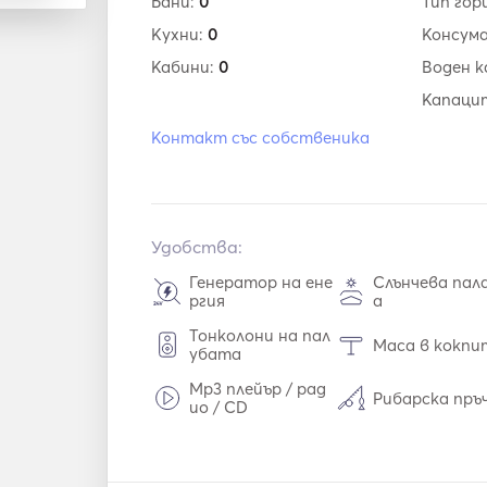
Бани:
0
Тип гор
Кухни:
0
Консум
Кабини:
0
Воден 
Капаци
Контакт със собственика
Удобства:
Генератор на ене
Слънчева пал
ргия
а
Тонколони на пал
Маса в кокпи
убата
Mp3 плейър / рад
Рибарска пръ
ио / CD