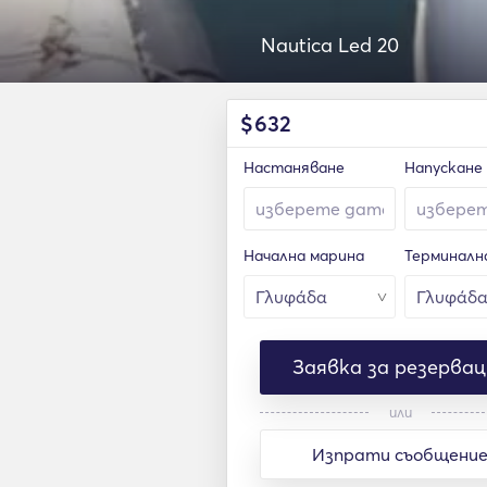
Nautica Led 20
$
632
Настаняване
Напускане
Начална марина
Терминалн
Заявка за резервац
или
Изпрати съобщени