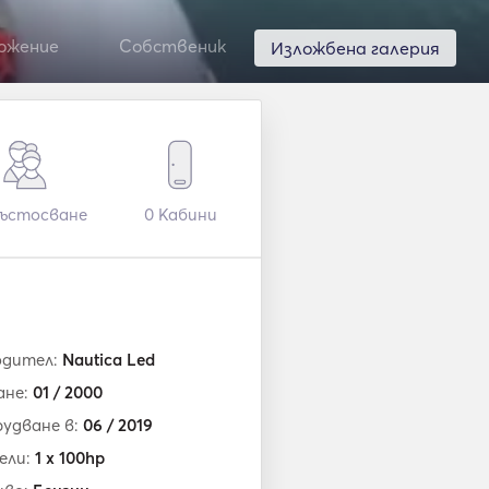
ожение
Собственик
Изложбена галерия
ъстосване
0
Кабини
одител:
Nautica Led
ане:
01 / 2000
удване в:
06 / 2019
ели:
1 x 100hp