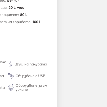
иво:
Бензин
ация:
20
L /час
капацитет:
80
L
тет на горивото:
100
L
атк
Душ на палубата
та
Свързване с USB
Оборудване за гм
чка
уркане