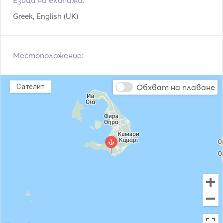
Езици на екипажа:
During a private full day cruise (10 hours), you will be 
Greek, English (UK)
offered additional stops for swimming and, weather 
permitting, stops at Thirassia Island and pass from the 
port of Ammoundi.

Местоположение:
Обхват на плаване
Сателит