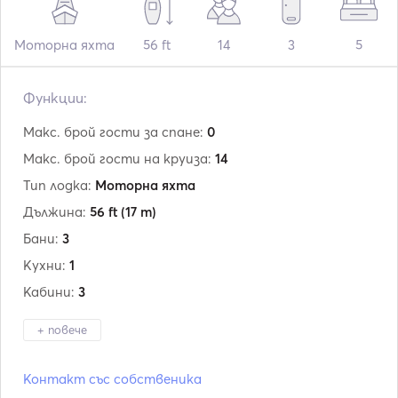
Моторна яхта
56 ft
14
3
5
Функции:
Макс. брой гости за спане:
0
Макс. брой гости на круиза:
14
Тип лодка:
Моторна яхта
Дължина:
56 ft
(17 m)
Бани:
3
Кухни:
1
Кабини:
3
+ повече
Производител:
M/B
Контакт със собственика
Вграждане:
01 / 2000