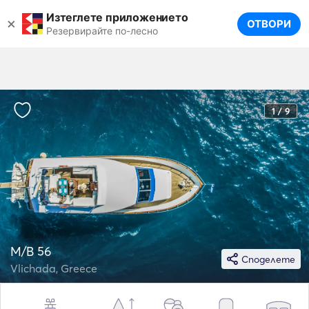
Изтеглете приложението
×
ОТВОРИ
Резервирайте по-лесно
1 / 9
M/B 56
Споделете
Vlichada, Greece