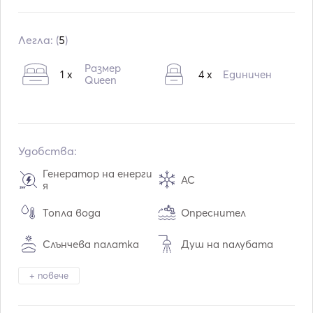
Преоборудване в:
01 / 2023
Двигатели:
2 x 450hp
Легла: (
5
)
Тип гориво:
Дизелово гориво
Размер
1 x
4 x
Единичен
Queen
Удобства:
Генератор на енерги
AC
я
Топла вода
Опреснител
Слънчева палатка
Душ на палубата
Тонколони на палуба
+ повече
Бинокли
та
Електрически тоале
Светлина на факела