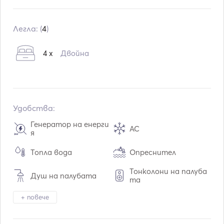
Вграждане:
01 / 2018
Двигатели:
2
Легла: (
4
)
Тип гориво:
Дизелово гориво
4 x
Двойна
Удобства:
Генератор на енерги
AC
я
Топла вода
Опреснител
Тонколони на палуба
Душ на палубата
та
+ повече
Маса в кокпита
Тендер / лодка
Електрически тоале
Отопление