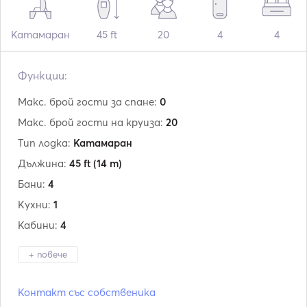
Катамаран
45 ft
20
4
4
Функции:
Макс. брой гости за спане:
0
Макс. брой гости на круиза:
20
Тип лодка:
Катамаран
Дължина:
45 ft
(14 m)
Бани:
4
Кухни:
1
Кабини:
4
+ повече
Производител:
Lagoon
Контакт със собственика
Модел:
450