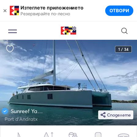
Изтеглете приложението
×
ОТВОРИ
Резервирайте по-лесно
1 / 34
Sunreef Yachts 76
Споделете
Port d'Andratx