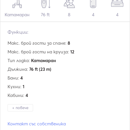
Катамаран
76 ft
8
4
4
Функции:
Макс. брой гости за спане:
8
Макс. брой гости на круиза:
12
Тип лодка:
Катамаран
Дължина:
76 ft
(23 m)
Бани:
4
Кухни:
1
Кабини:
4
+ повече
Производител:
Sunreef Yachts
Контакт със собственика
Модел:
74