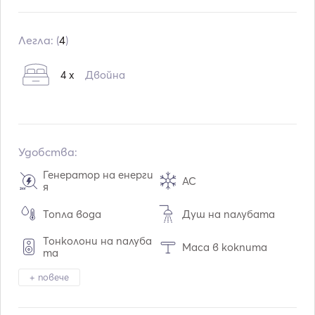
Вграждане:
12 / 2017
Двигатели:
2 x 225hp
Легла: (
4
)
Тип гориво:
Дизелово гориво
4 x
Двойна
Консумация:
20
L /час
Воден капацитет:
1200
L
Капацитет на горивото:
6000
L
Макс. скорост на движение:
8
възли
Удобства:
Генератор на енерги
AC
я
Топла вода
Душ на палубата
Тонколони на палуба
Маса в кокпита
та
Електрически тоале
+ повече
Тендер / лодка
т
Фризер
Хладилник