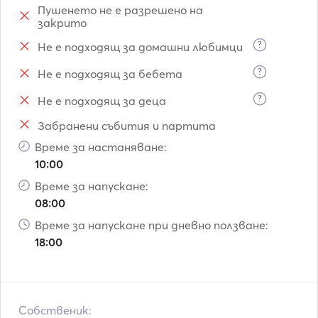
Пушенето не е разрешено на
закрито
Tailor-made experiences: 

?
Не е подходящ за домашни любимци
During your charter, you’ll be able to discover some of 
?
Не е подходящ за бебета
Mallorca’s most exclusive spots: 

?
Не е подходящ за деца
•    Cala Llamp 

Забранени събития и партита
•    Cala Blanca 

Време за настаняване:
•    Portals Vells 

10:00
•    Es Trenc 

•    Dragonera Island 

Време за напускане:
•    Cabrera 

08:00
•    Malgrats Islands 

Време за напускане при дневно ползване:
•    Ibiza and Formentera or Menorca (multi-day or week-
18:00
long charters). 

Enjoy swimming in turquoise waters, snorkelling, stand-
up paddleboarding, local cuisine and unforgettable 
Собственик: