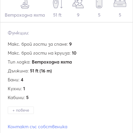
Ветроходна яхта
51 ft
9
5
5
Функции:
Макс. брой гости за спане:
9
Макс. брой гости на круиза:
10
Тип лодка:
Ветроходна яхта
Дължина:
51 ft
(16 m)
Бани:
4
Кухни:
1
Кабини:
5
+ повече
Производител:
Ocean Star
Контакт със собственика
Модел:
51.2