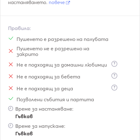
настаняването.
повече
Правила:
Пушенето е разрешено на палубата
Пушенето не е разрешено на
закрито
?
Не е подходящ за домашни любимци
?
Не е подходящ за бебета
?
Не е подходящ за деца
Позволени събития и партита
Време за настаняване:
Гъвкав
Време за напускане:
Гъвкав