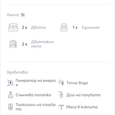
Вграждане:
11 / 2002
Преоборудване в:
05 / 2025
Легла: (
5
)
Двигатели:
1 x 110hp
2 x
Двойна
1 x
Единичен
Тип гориво:
Дизелово гориво
Консумация:
7
L /час
Двуетажно
2 x
Воден капацитет:
600
L
легло
Капацитет на горивото:
400
L
Макс. скорост на движение:
8
възли
Удобства:
Генератор на енерги
Топла вода
я
Слънчева палатка
Душ на палубата
Тонколони на палуба
Маса в кокпита
та