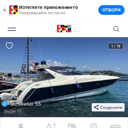
Изтеглете приложението
×
ОТВОРИ
Резервирайте по-лесно
1 / 13
Sunseeker 55
Споделете
Nydri