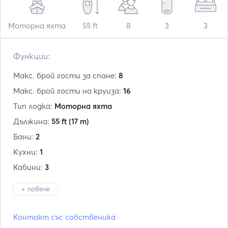
Моторна яхта
55 ft
8
3
3
Функции:
Макс. брой гости за спане:
8
Макс. брой гости на круиза:
16
Тип лодка:
Моторна яхта
Дължина:
55 ft
(17 m)
Бани:
2
Кухни:
1
Кабини:
3
+ повече
Производител:
Sunseeker
Контакт със собственика
Модел:
Camargue 55