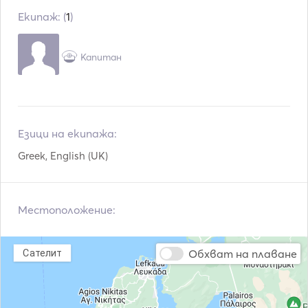
Екипаж: (
1
)
Електрически тоале
Хладилник
т
Прибори за хранене /
Капитан
Микровълнова фурна
чаши / чинии
Кафемашина
Ледогенератор
TV
WiFi
Езици на екипажа:
Greek, English (UK)
Връзка Aux
Дъска за падел
Seabob
Ударник за носа
Местоположение:
Обхват на плаване
Сателит