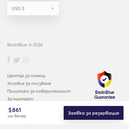
I’m at your service and I can’t wait to share our next 
adventure on the sea! 
BednBlue © 2026
Център за помощ
Условия за ползване
Политика за поверителност
BednBlue
Guarantee
За контакт
$
861
Заявка за резервация
на вечер