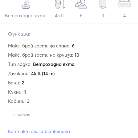
Ветроходна яхта
45 ft
6
3
4
Функции:
Макс. брой гости за спане:
6
Макс. брой гости на круиза:
10
Тип лодка:
Ветроходна яхта
Дължина:
45 ft
(14 m)
Бани:
2
Кухни:
1
Кабини:
3
+ повече
Производител:
Beneteau
Контакт със собственика
Модел:
Oceanis 45