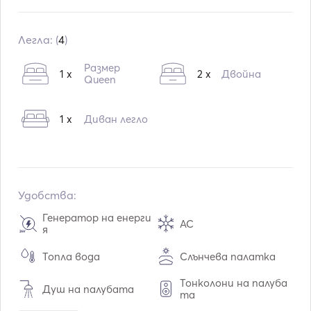
Вграждане:
11 / 2015
Преоборудване в:
11 / 2022
Легла: (
4
)
Двигатели:
1 x 57hp
Размер
1 x
2 x
Двойна
Тип гориво:
Дизелово гориво
Queen
Консумация:
6
L /час
1 x
Диван легло
Воден капацитет:
570
L
Капацитет на горивото:
400
L
Удобства:
Генератор на енерги
AC
я
Топла вода
Слънчева палатка
Тонколони на палуба
Душ на палубата
та