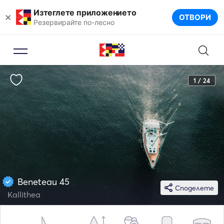
Изтеглете приложението
×
ОТВОРИ
Резервирайте по-лесно
1 / 24
Beneteau 45
Споделете
Kallithea