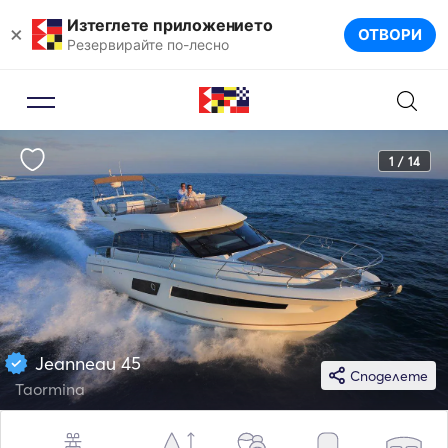
Изтеглете приложението
×
ОТВОРИ
Резервирайте по-лесно
1 / 14
Jeanneau 45
Споделете
Taormina