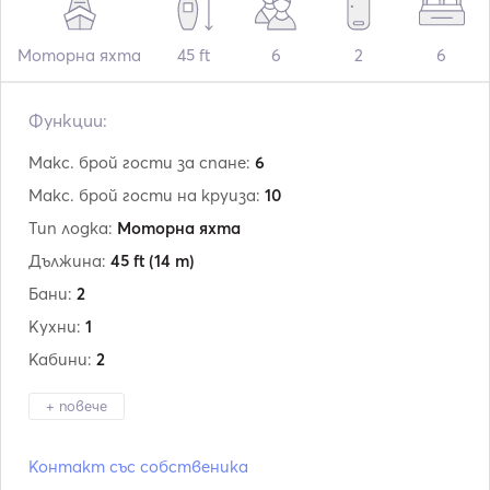
Моторна яхта
45 ft
6
2
6
Функции:
Макс. брой гости за спане:
6
Макс. брой гости на круиза:
10
Тип лодка:
Моторна яхта
Дължина:
45 ft
(14 m)
Бани:
2
Кухни:
1
Кабини:
2
+ повече
Производител:
Jeanneau
Контакт със собственика
Модел:
Prestige 450 Fly