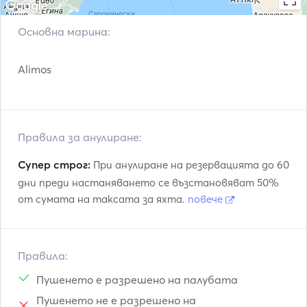
Batten mainsail: 55.80 m². 

Електрически лебедк
Furling genoa: 61 m². 

Метеостанция
Основна марина:
и
Number of berths: 4 + 1. 

Извънбордов двигат
Number of cabins: 4 + 1. 

VHF
ел
Alimos
Number of heads:  4 + 1. 

Double bed cabins: 4. 

Generator : 9 KVA 230 V / 50 Hz Generator. 

Full air condition: 40000 btu. 

Правила за анулиране:
Water maker: 160 l/h. 

Hydraulic gangway. 
Супер строг:
При анулиране на резервацията до 60
дни преди настаняването се възстановяват 50%
от сумата на таксата за яхта.
повече
Правила:
Пушенето е разрешено на палубата
Пушенето не е разрешено на