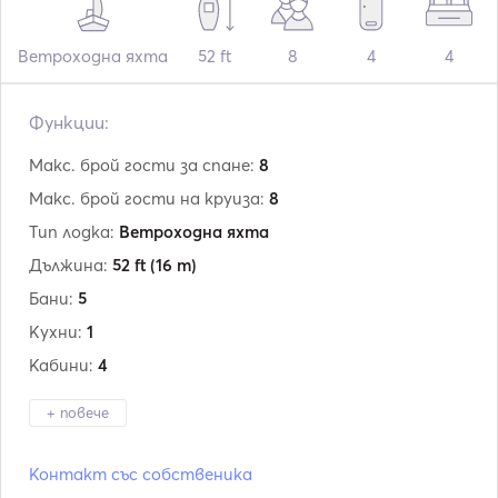
Ветроходна яхта
52 ft
8
4
4
Функции:
Макс. брой гости за спане:
8
Макс. брой гости на круиза:
8
Тип лодка:
Ветроходна яхта
Дължина:
52 ft
(16 m)
Бани:
5
Кухни:
1
Кабини:
4
+ повече
Производител:
Beneteau
Контакт със собственика
Модел:
Oceanis 51.1