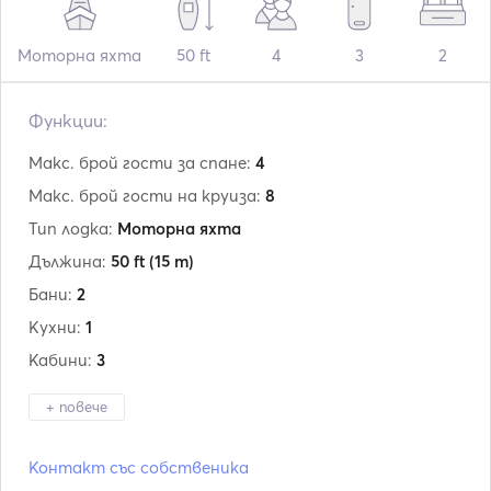
Моторна яхта
50 ft
4
3
2
Функции:
Макс. брой гости за спане:
4
Макс. брой гости на круиза:
8
Тип лодка:
Моторна яхта
Дължина:
50 ft
(15 m)
Бани:
2
Кухни:
1
Кабини:
3
+ повече
Производител:
Conam
Контакт със собственика
Модел:
46 Sport