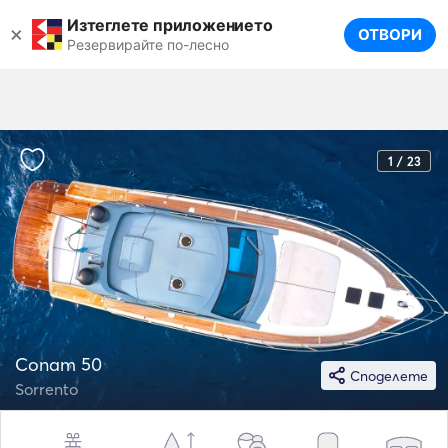
Изтеглете приложението
×
ОТВОРИ
Резервирайте по-лесно
1 / 23
Conam 50
Споделете
Sorrento