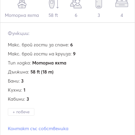
Моторна яхта
58 ft
6
3
4
Функции:
Макс. брой гости за спане:
6
Макс. брой гости на круиза:
9
Тип лодка:
Моторна яхта
Дължина:
58 ft
(18 m)
Бани:
3
Кухни:
1
Кабини:
3
+ повече
Производител:
Azimut
Контакт със собственика
Модел:
58