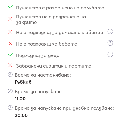
Engines:		        2 x 764 HP MTU  

Пушенето е разрешено на палубата
Generators:		1 Kohler 17,5 KW + 1 Onan 9 KW

Пушенето не е разрешено на
Fuel Consumption:	250 liters/hrs (engines)  +  96 

закрито
                                  liters/day (generators)

Fuel capacity:		3.400 liters

?
Не е подходящ за домашни любимци
Fresh water capacity:	920 litters + Water maker 160 l/h

?
Не е подходящ за бебета
Cruise speed:		23,0 knots

Top speed:		33,0 knots

?
Подходящ за деца
Guests:			6

Забранени събития и партита
Cabins:			3 (Master + VIP + twin)

Време за настаняване:
Crew:			3 (sleep in separate crew quarters)

Гъвкав
Air-condition:		All indoor areas.

Entertainment:	WiFi 3G/4G, TV 32'' wide screen,        			   

Време за напускане:
                                 TV 23'' and stereo in all cabins 

11:00
Време за напускане при дневно ползване:
20:00