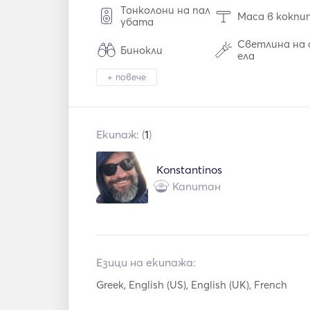
Тонколони на пал
Маса в кокпи
убата
Светлина на 
Бинокли
ела
+ повече
Хладилник
Фурна
Горещи плочи
WiFi
Екипаж: (
1
)
Mp3 плейър / рад
Слънчеви пан
ио / CD
Konstantinos
Дъска за падел
Автопилот
Капитан
Електрическа ко
Калници
тва
Ръководства и ка
Ръчни пожаро
рти
ители
Езици на екипажа:
Навигационна си
Метеостанц
Greek, English (US), English (UK), French
стема