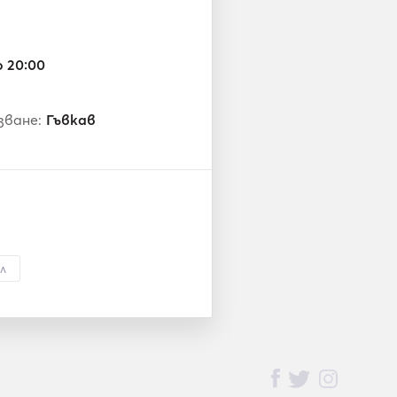
о 20:00
зване:
Гъвкав
л