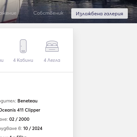
ожение
Собственик
Изложбена галерия
ти
4
Кабини
4
Легла
одител:
Beneteau
Oceanis 411 Clipper
ане:
02 / 2000
удване в:
10 / 2024