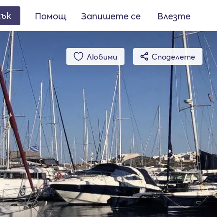
сък
Помощ
Запишете се
Влезте
Любими
Споделете