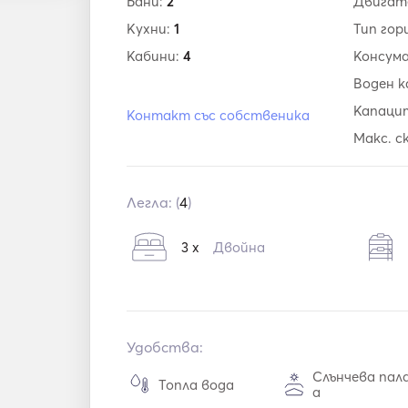
Бани:
2
Двигат
Кухни:
1
Тип гор
Кабини:
4
Консум
Воден 
Капаци
Контакт със собственика
Макс. с
Легла: (
4
)
3 x
Двойна
Удобства:
Слънчева пал
Топла вода
а