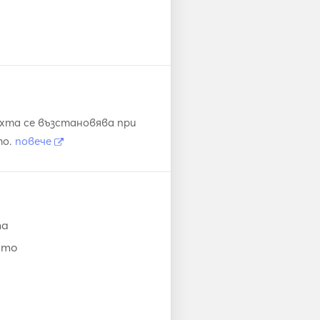
хта се възстановява при
то.
повече
та
ито