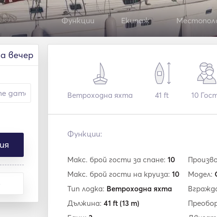
Функции
Екипаж
Местопол
на вечер
Ветроходна яхта
41 ft
10
Гос
Функции:
ия
Макс. брой гости за спане:
10
Произв
Макс. брой гости на круиза:
10
Модел:
е
Тип лодка:
Ветроходна яхта
Вгражд
Дължина:
41 ft
(13 m)
Преобор