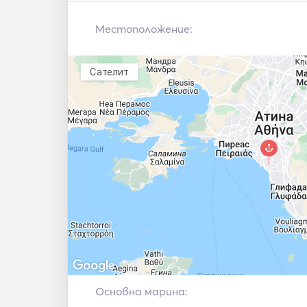
VHF
Местоположение:
Сателит
Основна марина: