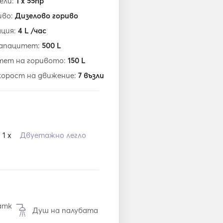
ели:
1 x 55hp
иво:
Дизелово гориво
ация:
4
L /час
капацитет:
500
L
тет на горивото:
150
L
корост на движение:
7
възли
1 x
Двуетажно легло
атк
Душ на палубата