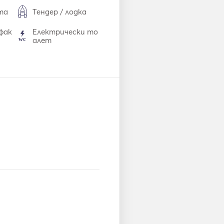
та
Тендер / лодка
фак
Електрически то
алет
Прибори за хране
не / чаши / чинии
Свързване с USB
Оборудване за гм
ели
уркане
Ударник за носа
Пистолет за фак
ли
гас
Спасителни жиле
тки
Извънбордов дви
ия
гател