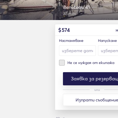
Beneteau 41
Alimos
$
574
Настаняване
Напускане
Не се нуждая от екипажа
Заявка за резервац
или
Изпрати съобщени