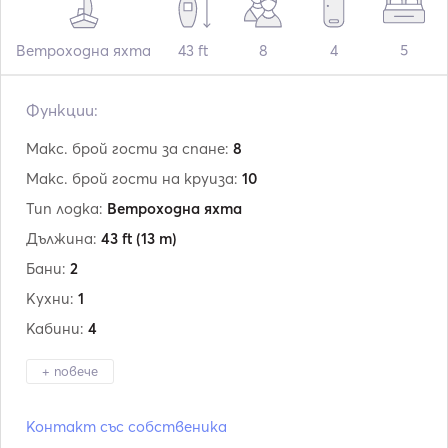
Ветроходна яхта
43 ft
8
4
5
Функции:
Макс. брой гости за спане:
8
Макс. брой гости на круиза:
10
Тип лодка:
Ветроходна яхта
Дължина:
43 ft
(13 m)
Бани:
2
Кухни:
1
Кабини:
4
+ повече
Производител:
Beneteau
Контакт със собственика
Модел:
Oceanis 43