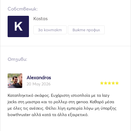
Собственик:
Kostas
За контакт
Вижте профил
Отзиви:
Alexandros
20 May 2026
Καταπληκτικό σκάφος. Ευχάριστη ιστιοπλοϊα με τα lazy
jacks στη μαιστρα και το ρολλερ στη genoa. Καθαρό μέσα
με όλες τις ανέσεις. Θέλει λίγη εμπειρία λόγω μη ύπαρξης
bowthruster αλλά κατά τα άλλα εξαιρετικό.