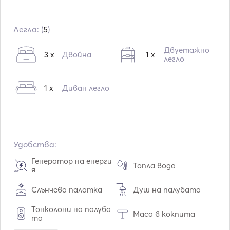
Вграждане:
10 / 2009
Двигатели:
1 x 50hp
Легла: (
5
)
Тип гориво:
Дизелово гориво
Двуетажно
3 x
Двойна
1 x
Консумация:
5
L /час
легло
Воден капацитет:
360
L
1 x
Диван легло
Капацитет на горивото:
200
L
Макс. скорост на движение:
8
възли
Удобства:
Генератор на енерги
Топла вода
я
Слънчева палатка
Душ на палубата
Тонколони на палуба
Маса в кокпита
та