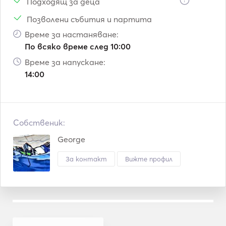
on the top! Amazing place for snorkeling and diving! You 
Подходящ за деца
can visit the top of the island to visit the church and 
Позволени събития и партита
enjoy the breathtaking view. Enjoy snorkeling around the 
Време за настаняване:
little reefs. The nature surrounding the island is unique. 

По всяко време след 10:00
Duration: 1:30 hour. 

Време за напускане:
14:00
Собственик:
George
За контакт
Вижте профил