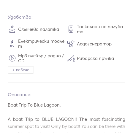
Вграждане:
06 / 1998
Двигатели:
1 x 197hp
Удобства:
Тип гориво:
Дизелово гориво
Тонколони на палуба
Слънчева палатка
та
Електрически тоале
Ледогенератор
т
Mp3 плейър / радио /
Рибарска пръчка
CD
+ повече
Оборудване за гмурк
Водолазно оборудван
ане
е
Калници
Пистолет за факли
Описание:   
Ръководства и карт
Ръчни пожарогасите
и
ли
Boat Trip To Blue Lagoon. 

Спасителни жилетк
Навигационна систе
и
ма
A boat Trip to BLUE LAGOON!! The most fascinating 
summer spot to visit! Only by boat!! You can be there with 
VHF