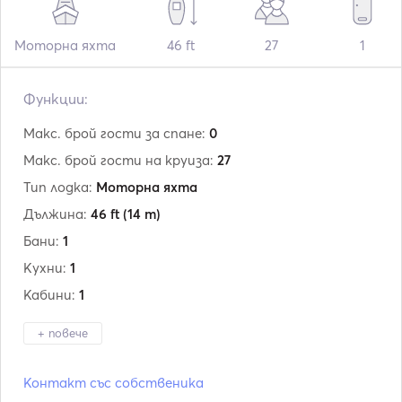
Моторна яхта
46 ft
27
1
Функции:
Макс. брой гости за спане:
0
Макс. брой гости на круиза:
27
Тип лодка:
Моторна яхта
Дължина:
46 ft
(14 m)
Бани:
1
Кухни:
1
Кабини:
1
+ повече
Производител:
Traditional
Контакт със собственика
Модел:
Karavoskaro