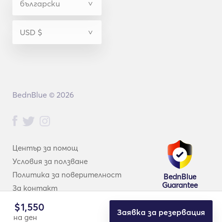
BednBlue © 2026
Център за помощ
Условия за ползване
Политика за поверителност
BednBlue
Guarantee
За контакт
$
1,550
Заявка за резервация
на ден