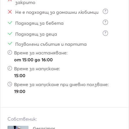
закрито
?
Не е подходящ за домашни любимци
?
Подходящ за бебета
?
Подходящ за деца
Позволени събития и партита
Време за настаняване:
от 15:00 до 16:00
Време за напускане:
15:00
Време за напускане при дневно ползване:
19:00
Собственик:
Gerasimos