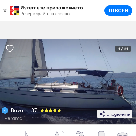
Изтеглете приложението
×
ОТВОРИ
Резервирайте по-лесно
1 / 31
Bavaria 37
Споделете
Perama