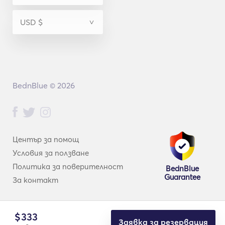
BednBlue © 2026
Център за помощ
Условия за ползване
Политика за поверителност
BednBlue
Guarantee
За контакт
$
333
Заявка за резервация