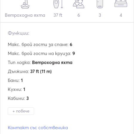
Ветроходна яхта
37 ft
6
3
4
Функции:
Макс. брой гости за спане:
6
Макс. брой гости на круиза:
9
Тип лодка:
Ветроходна яхта
Дължина:
37 ft
(11 m)
Бани:
1
Кухни:
1
Кабини:
3
+ повече
Производител:
Bavaria
Контакт със собственика
Модел:
37