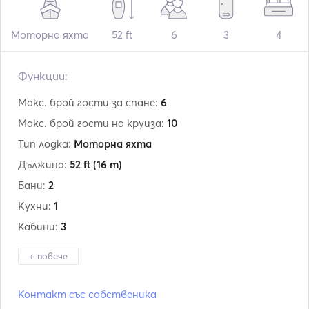
Моторна яхта
52 ft
6
3
4
Функции:
Макс. брой гости за спане:
6
Макс. брой гости на круиза:
10
Тип лодка:
Моторна яхта
Дължина:
52 ft
(16 m)
Бани:
2
Кухни:
1
Кабини:
3
+ повече
Производител:
Princess
Контакт със собственика
Модел:
470