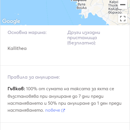
costs to our charters. 

Радар
ма
Електрически лебедк
Our work mentality and ethic are to offer our exceptional 
Сателитен телефон
и
Greek hospitality and create memorable yachting 
experiences for our guests which will literally exceed your 
VHF
Основна марина:
Други изходни
пристанища
(безплатно):
Kallithea
Правила за анулиране:
Гъвкав:
100% от сумата на таксата за яхта се
възстановява при анулиране до 7 дни преди
настаняването и 50% при анулиране до 1 ден преди
настаняването.
повече