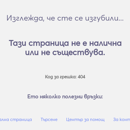
Изглежда, че сте се изгубили...
Тази страница не е налична
или не съществува.
Код за грешка: 404
Ето няколко полезни връзки:
ална страница
Търсене
Център за помощ
За кон