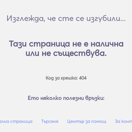
Изглежда, че сте се изгубили...
Тази страница не е налична
или не съществува.
Код за грешка: 404
Ето няколко полезни връзки:
ална страница
Търсене
Център за помощ
За кон