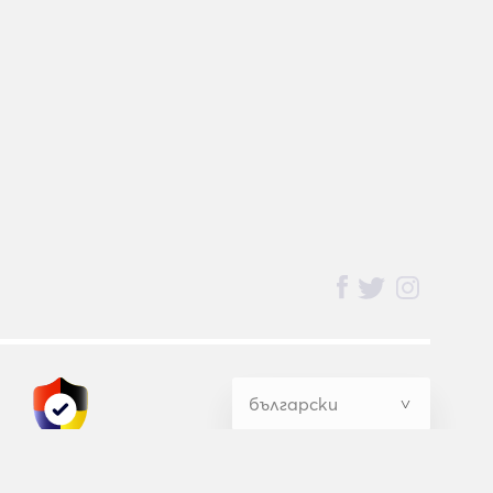
BednBlue
Guarantee