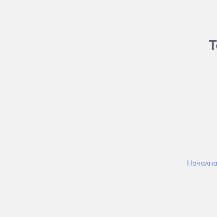
Т
Начална