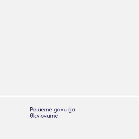
Решете дали да
включите
Добавяне на обява
вации
За списъка