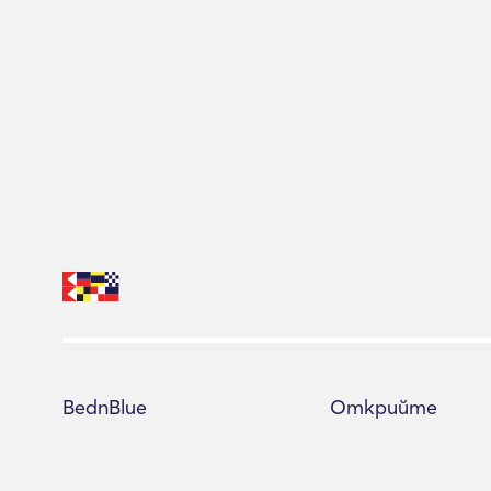
BednBlue
Открийте
Център за помощ
Всички яхти
Условия за ползване
Съветник за резер