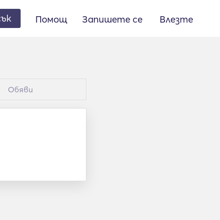
сък
Помощ
Запишете се
Влезте
Обяви