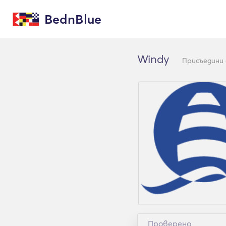
BednBlue
Windy
Присъедини 
Проверено