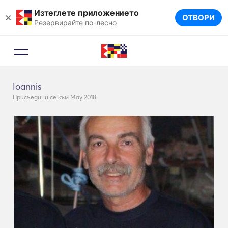
Изтеглете приложението
×
ОТВОРИ
Резервирайте по-лесно
Ioannis
Присъедини се към May 2018