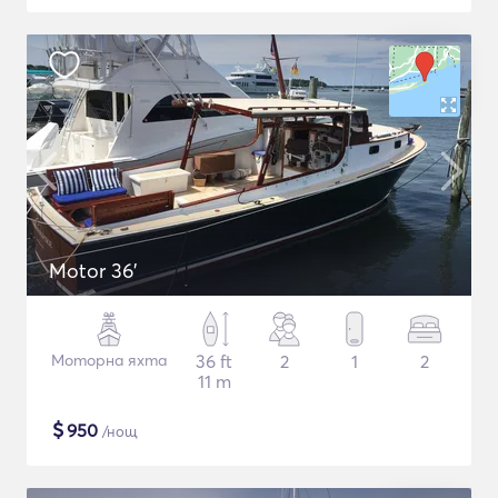
Motor 36'
Моторна яхта
36 ft
2
1
2
11 m
$
950
/нощ