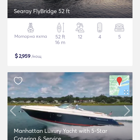
Searay FlyBridge 52 ft
Моторна яхта
52 ft
12
4
5
16 m
$
2,959
/нощ
Manhattan Luxury Yacht with 5-Star
Catering & Service