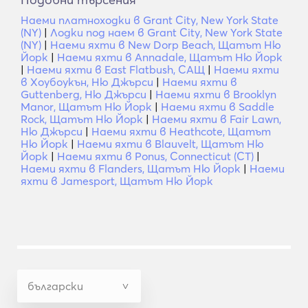
Наеми платноходки в Grant City, New York State
(NY)
|
Лодки под наем в Grant City, New York State
(NY)
|
Наеми яхти в New Dorp Beach, Щатът Ню
Йорк
|
Наеми яхти в Annadale, Щатът Ню Йорк
|
Наеми яхти в East Flatbush, САЩ
|
Наеми яхти
в Хоубоукън, Ню Джърси
|
Наеми яхти в
Guttenberg, Ню Джърси
|
Наеми яхти в Brooklyn
Manor, Щатът Ню Йорк
|
Наеми яхти в Saddle
Rock, Щатът Ню Йорк
|
Наеми яхти в Fair Lawn,
Ню Джърси
|
Наеми яхти в Heathcote, Щатът
Ню Йорк
|
Наеми яхти в Blauvelt, Щатът Ню
Йорк
|
Наеми яхти в Ponus, Connecticut (CT)
|
Наеми яхти в Flanders, Щатът Ню Йорк
|
Наеми
яхти в Jamesport, Щатът Ню Йорк