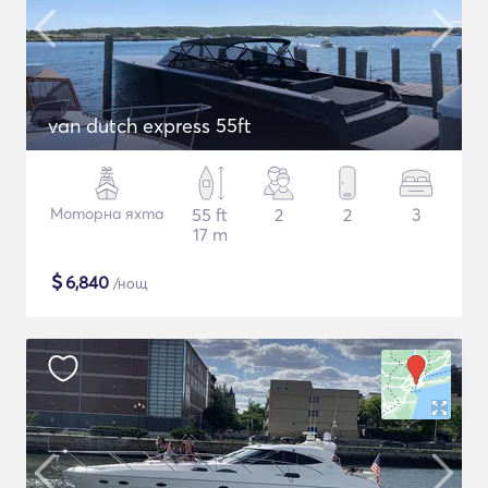
van dutch express 55ft
Моторна яхта
55 ft
2
2
3
17 m
$
6,840
/нощ