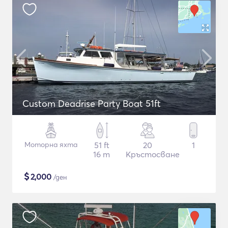
Custom Deadrise Party Boat 51ft
Моторна яхта
51 ft
20
1
16 m
Кръстосване
$
2,000
/ден