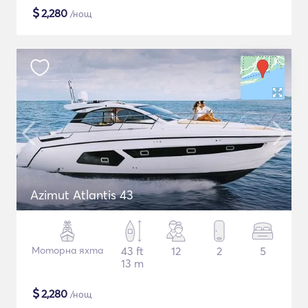
$
2,280
/нощ
Azimut Atlantis 43
Моторна яхта
43 ft
12
2
5
13 m
$
2,280
/нощ