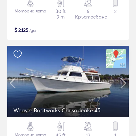
Моторна яхта
30 ft
6
2
9 m
Кръстосване
$
2,125
/ден
Weaver Boatworks Chesapeake 45
Моторна яхта
45 ft
12
1