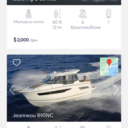
Моторна яхта
40 ft
6
1
12 m
Кръстосване
$
2,000
/ден
Jeanneau 895NC