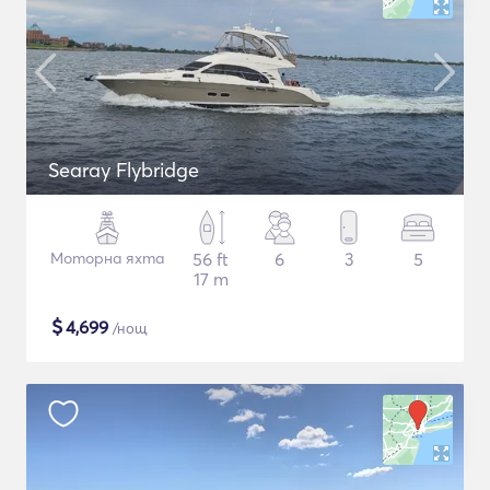
Searay Flybridge
Моторна яхта
56 ft
6
3
5
17 m
$
4,699
/нощ