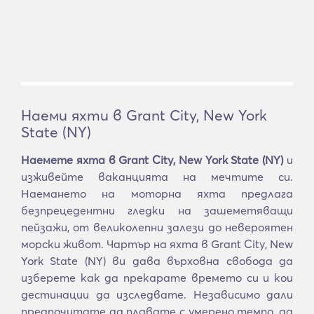
Наеми яхти в Grant City, New York
State (NY)
Наемете яхта в Grant City, New York State (NY)
и
изживейте ваканцията на мечтите си.
Наемането на моторна яхта предлага
безпрецедентни гледки на зашеметяващи
пейзажи, от великолепни залези до невероятен
морски живот. Чартър на яхта в Grant City, New
York State (NY) ви дава върховна свобода да
изберете как да прекарате времето си и кои
дестинации да изследвате. Независимо дали
предпочитате да плавате с умерено темпо, да