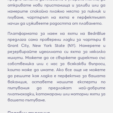
откривате нови пристанища и заливи или да
намерите спокойно плажно място за пикник и
плуване, чартърът на яхта е перфектният
начин да изживеете радостта от плаването.
Платформата за наем на яхти на BednBlue
предлага само проверени лодки за чартъри в
Grant City, New York State (NY). Намерете и
резервирайте идеалната си яхта за няколко
минути. Можете да се свържете директно със
собственика или с нас за всякакви въпроси,
които може да имате. Ако все още не можете
да решите коя лодка е перфектна за вашата
ваканция, оставете нашите експерти по
пътувания да предложат най-добрите
платноходки, катамарани или моторни яхти за
вашето пътуване.
Подобни търсения