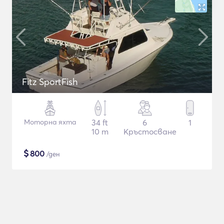
Fitz SportFish
Моторна яхта
34 ft
6
1
10 m
Кръстосване
$
800
/ден