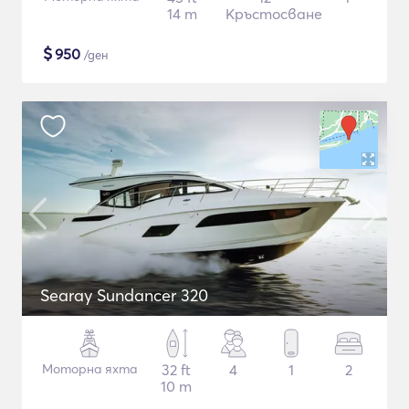
14 m
Кръстосване
$
950
/ден
Searay Sundancer 320
Моторна яхта
32 ft
4
1
2
10 m