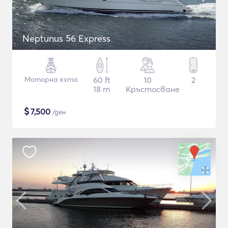
Neptunus 56 Express
Моторна яхта
60 ft
10
2
18 m
Кръстосване
$
7,500
/ден