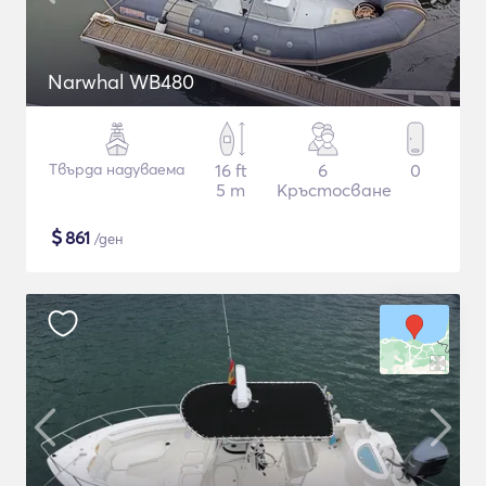
Narwhal WB480
Твърда надуваема
16 ft
6
0
5 m
Кръстосване
$
861
/ден