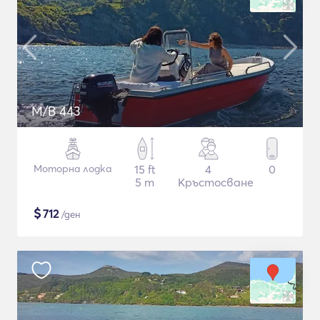
M/B 443
Моторна лодка
15 ft
4
0
5 m
Кръстосване
$
712
/ден