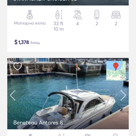
Моторна яхта
33 ft
4
2
2
10 m
$
1,378
/нощ
Beneteau Antares 8