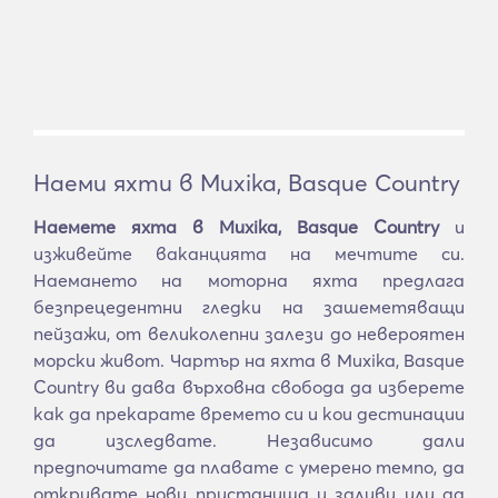
Наеми яхти в Muxika, Basque Country
Наемете яхта в Muxika, Basque Country
и
изживейте ваканцията на мечтите си.
Наемането на моторна яхта предлага
безпрецедентни гледки на зашеметяващи
пейзажи, от великолепни залези до невероятен
морски живот. Чартър на яхта в Muxika, Basque
Country ви дава върховна свобода да изберете
как да прекарате времето си и кои дестинации
да изследвате. Независимо дали
предпочитате да плавате с умерено темпо, да
откривате нови пристанища и заливи или да