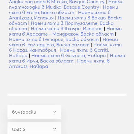
Лодки под наем в Muxika, Basque Country
|
Наеми
платноходки в Muxika, Basque Country
|
Наеми
яхти в Ereño, Баска област
|
Наеми яхти в
Arantzazu, Испания
|
Наеми яхти в Бакио, Баска
област
|
Наеми яхти в Португалете, Баска
област
|
Наеми яхти в Itxaspe, Испания
|
Наеми
яхти в Арасате - Мондрагон, Баска област
|
Наеми яхти в Гетария, Баска област
|
Наеми
яхти в Icazteguieta, Баска област
|
Наеми яхти
в Hazas, Кантабрия
|
Наеми яхти в Gorriti,
Навара
|
Наеми яхти в Goizueta, Навара
|
Наеми
яхти в Ирун, Баска област
|
Наеми яхти в
Arrarats, Навара