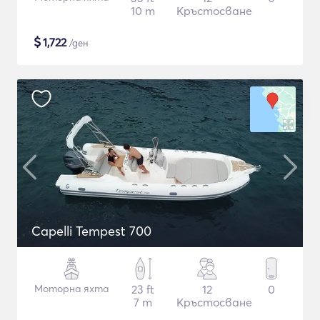
10 m
Кръстосване
$
1,722
/ден
Capelli Tempest 700
Моторна яхта
23 ft
12
0
7 m
Кръстосване