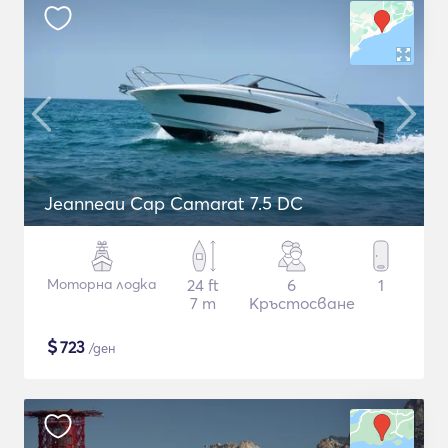
Jeanneau Cap Camarat 7.5 DC
Моторна лодка
24 ft
6
1
7 m
Кръстосване
$
723
/ден