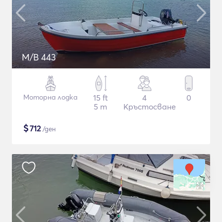
M/B 443
Моторна лодка
15 ft
4
0
5 m
Кръстосване
$
712
/ден