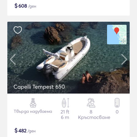
$
608
/ден
Capelli Tempest 650
Твърда надуваема
21 ft
8
0
6 m
Кръстосване
$
482
/ден