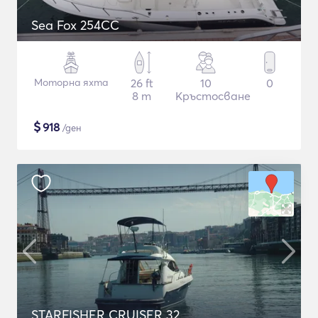
Sea Fox 254CC
Моторна яхта
26 ft
10
0
8 m
Кръстосване
$
918
/ден
STARFISHER CRUISER 32