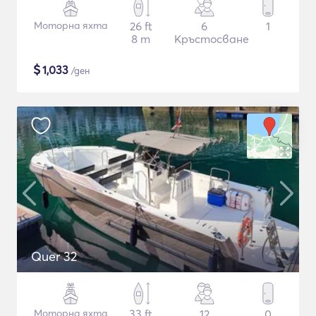
Моторна яхта
26 ft
6
1
8 m
Кръстосване
$
1,033
/ден
Quer 32
Моторна яхта
33 ft
12
0