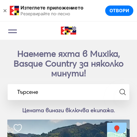
Изтеглете приложението
×
ОТВОРИ
Резервирайте по-лесно
Наемете яхта в Muxika,
Basque Country за няколко
минути!
Търсене
Цената винаги включва екипажа.