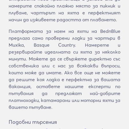
намерите спокойно плажно място за пикник и
плуване, чартърът на яхта е перфектният
начин да изживеете радостта от плаването.
Платформата за наем на яхти на BednBlue
предлага само проверени лодки за чартъри в
Muxika, Basque Country. Намерете и
резервирайте идеалната си яхта за няколко
минути. Можете да се свържете директно със
собственика или с нас за всякакви въпроси,
които може да имате. Ако все още не можете
да решите коя лодка е перфектна за вашата
ваканция, оставете нашите експерти по
пътувания да предложат най-добрите
платноходки, катамарани или моторни яхти за
вашето пътуване.
Подобни търсения