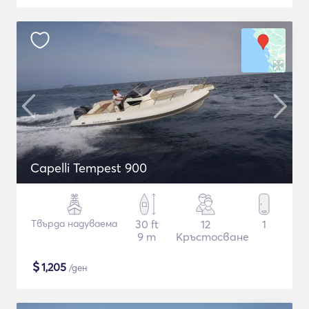
Capelli Tempest 900
Твърда надуваема
30 ft
12
1
9 m
Кръстосване
$
1,205
/ден