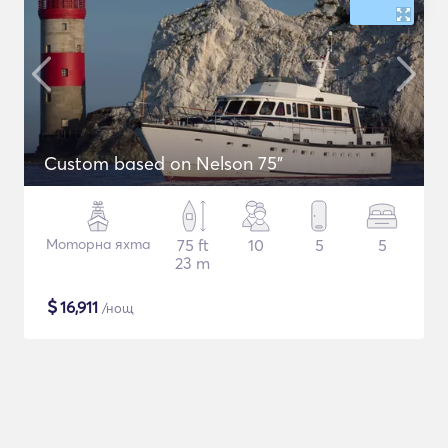
Custom based on Nelson 75"
Моторна яхта
75 ft
10
5
5
23 m
$
16,911
/нощ