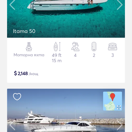
Itama 50
Моторна яхта
49 ft
4
2
3
15 m
$
2,148
/нощ