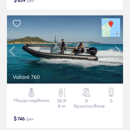
$
459
/ден
Valiant 760
Твърда надуваема
26 ft
8
0
8 m
Кръстосване
$
746
/ден