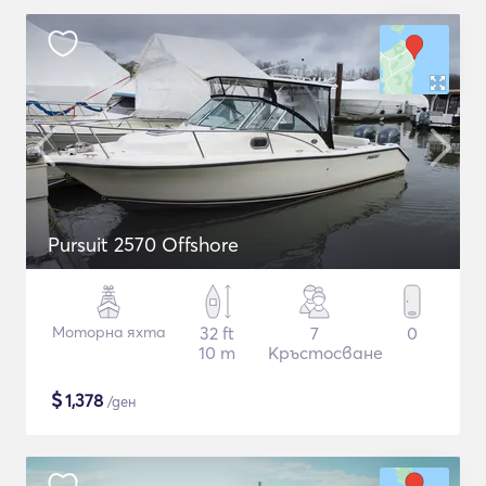
Pursuit 2570 Offshore
Моторна яхта
32 ft
7
0
10 m
Кръстосване
$
1,378
/ден