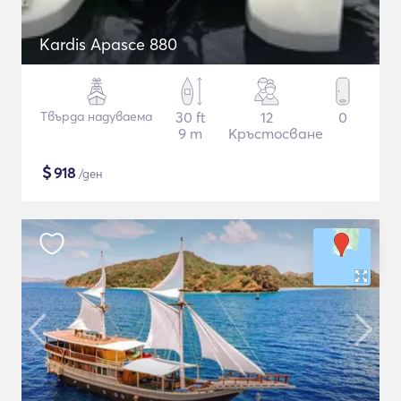
Kardis Apasce 880
Твърда надуваема
30 ft
12
0
9 m
Кръстосване
$
918
/ден