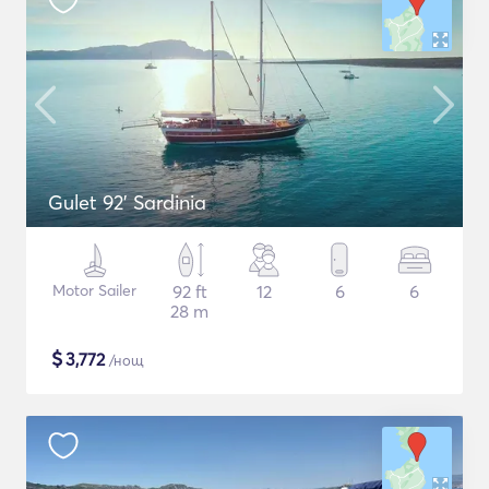
Gulet 92' Sardinia
Motor Sailer
92 ft
12
6
6
28 m
$
3,772
/нощ