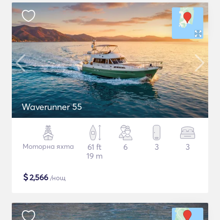
Waverunner 55
Моторна яхта
61 ft
6
3
3
19 m
$
2,566
/нощ