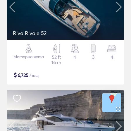
Riva Rivale 52
Моторна яхта
52 ft
4
3
4
16 m
$
6,725
/нощ