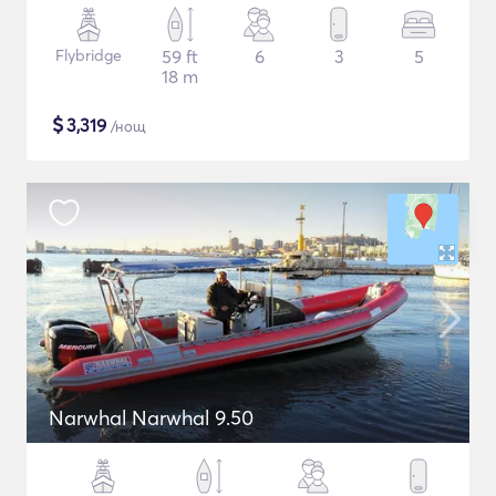
Flybridge
59 ft
6
3
5
18 m
$
3,319
/нощ
Narwhal Narwhal 9.50