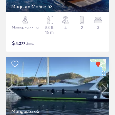
Magnum Marine 53
Моторна яхта
53 ft
4
2
3
16 m
$
4,077
/нощ
Mangusta 65