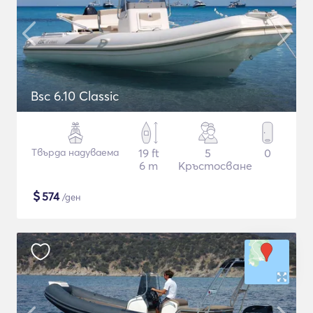
Bsc 6.10 Classic
Твърда надуваема
19 ft
5
0
6 m
Кръстосване
$
574
/ден