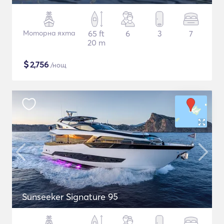
Моторна яхта
65 ft
6
3
7
20 m
$
2,756
/нощ
Sunseeker Signature 95