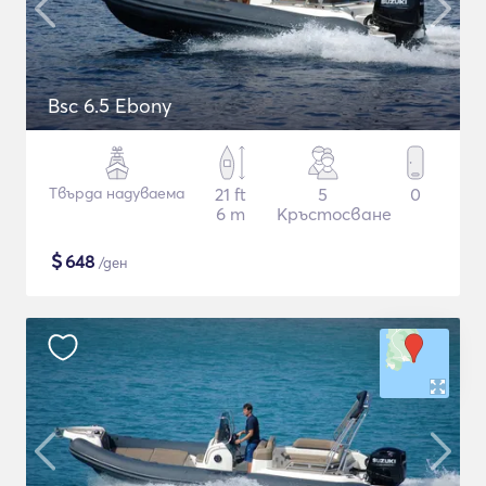
Bsc 6.5 Ebony
Твърда надуваема
21 ft
5
0
6 m
Кръстосване
$
648
/ден