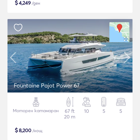
$
4,249
/ден
Fountaine Pajot Power 67
Моторен катамаран
67 ft
10
5
5
20 m
$
8,200
/нощ