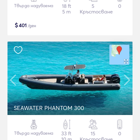
Твърда надуваема
18 ft
5
0
5 m
Кръстосване
$
401
/ден
SEAWATER PHANTOM 300
Твърда надуваема
33 ft
15
0
10 m
Кръстосване