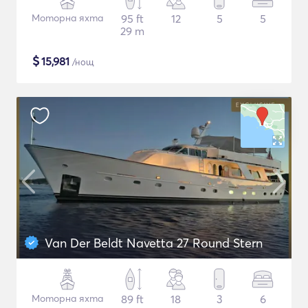
Моторна яхта
95 ft
12
5
5
29 m
$
15,981
/нощ
Van Der Beldt Navetta 27 Round Stern
Моторна яхта
89 ft
18
3
6