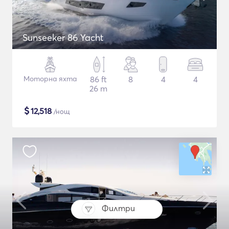
Sunseeker 86 Yacht
Моторна яхта
86 ft
8
4
4
26 m
$
12,518
/нощ
Филтри