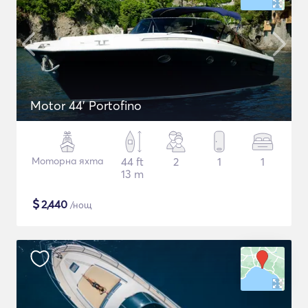
Motor 44' Portofino
Моторна яхта
44 ft
2
1
1
13 m
$
2,440
/нощ