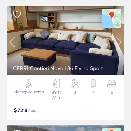
CERRI Cantieri Navali 86 Flying Sport
Моторна яхта
89 ft
8
4
6
27 m
$
7,218
/нощ