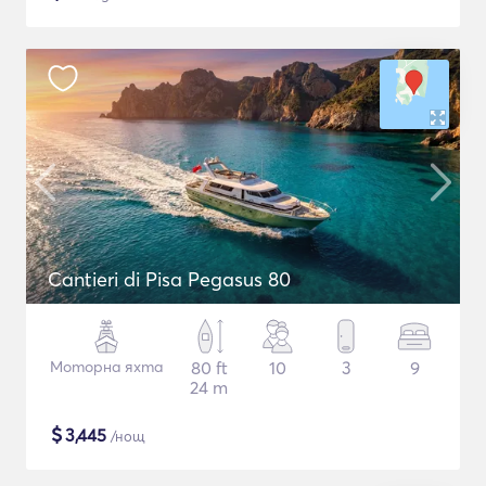
Cantieri di Pisa Pegasus 80
Моторна яхта
80 ft
10
3
9
24 m
$
3,445
/нощ