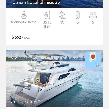
Tourism Local phinisis 35
Моторна яхта
35 ft
10
5
5
11 m
$
552
/нощ
Uniesse 55 FLY