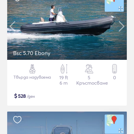
Bsc 5.70 Ebony
Твърда надуваема
19 ft
5
0
6 m
Кръстосване
$
528
/ден