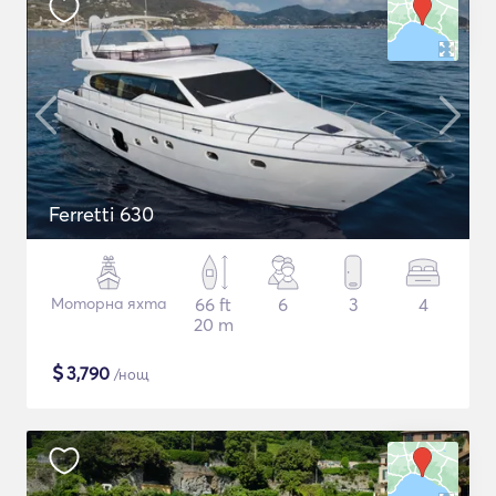
Ferretti 630
Моторна яхта
66 ft
6
3
4
20 m
$
3,790
/нощ