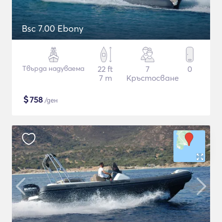
Bsc 7.00 Ebony
Твърда надуваема
22 ft
7
0
7 m
Кръстосване
$
758
/ден