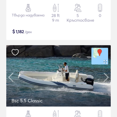
Твърда надуваема
28 ft
5
0
9 m
Кръстосване
$
1,182
/ден
Bsc 5.5 Classic