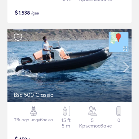
$
1,538
/ден
Bsc 500 Classic
Твърда надуваема
15 ft
5
0
5 m
Кръстосване