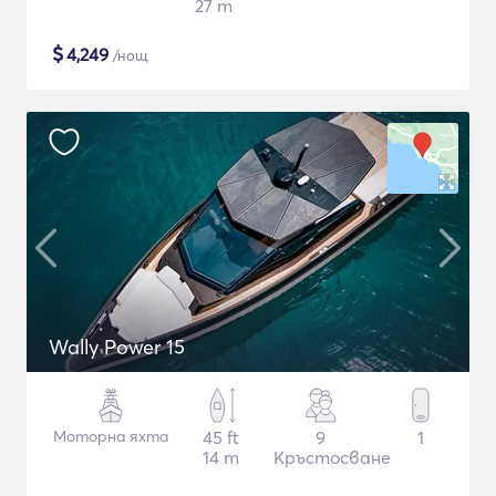
27 m
$
4,249
/нощ
Wally Power 15
Моторна яхта
45 ft
9
1
14 m
Кръстосване