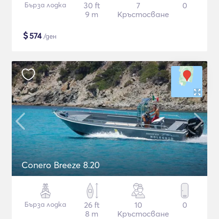
Бърза лодка
30 ft
7
0
9 m
Кръстосване
$
574
/ден
Conero Breeze 8.20
Бърза лодка
26 ft
10
0
8 m
Кръстосване