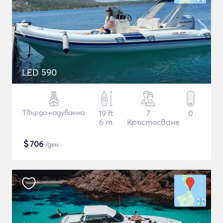
LED 590
Твърда надуваема
19 ft
7
0
6 m
Кръстосване
$
706
/ден