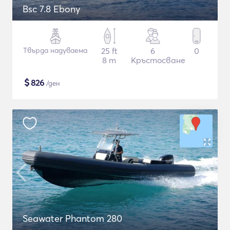
Bsc 7.8 Ebony
Твърда надуваема
25 ft
6
0
8 m
Кръстосване
$
826
/ден
Seawater Phantom 280