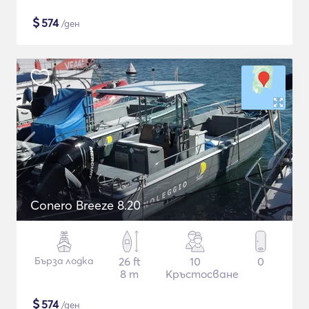
$
574
/ден
Conero Breeze 8.20
Бърза лодка
26 ft
10
0
8 m
Кръстосване
$
574
/ден