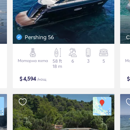
Pershing 56
C
Моторна яхта
58 ft
6
3
5
Мо
18 m
$
4,594
/нощ