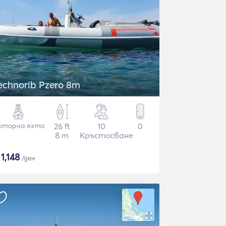
echnorib Pzero 8m
оторна яхта
26 ft
10
0
8 m
Кръстосване
$
1,148
/ден