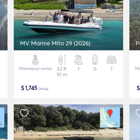
MV Marine Mito 29 (2026)
P
Моторна яхта
33 ft
1
0
1
М
10 m
$
1,745
/нощ