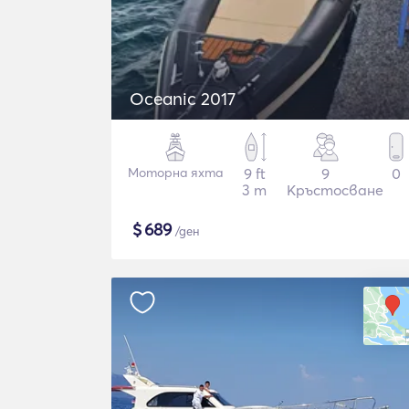
Oceanic 2017
Моторна яхта
9 ft
9
0
3 m
Кръстосване
$
689
/ден