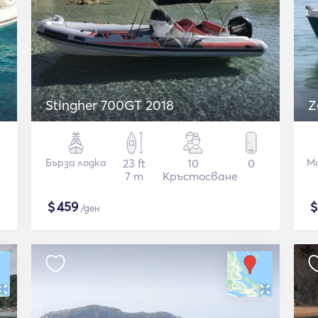
Stingher 700GT 2018
Бърза лодка
23 ft
10
0
М
7 m
Кръстосване
$
459
/ден