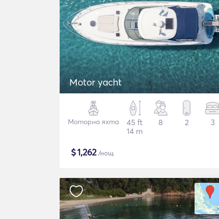
Motor yacht
Моторна яхта
45 ft
8
2
3
14 m
$
1,262
/нощ