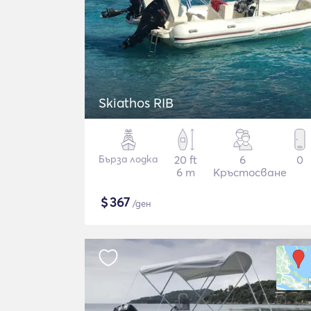
Skiathos RIB
Бърза лодка
20 ft
6
0
6 m
Кръстосване
$
367
/ден