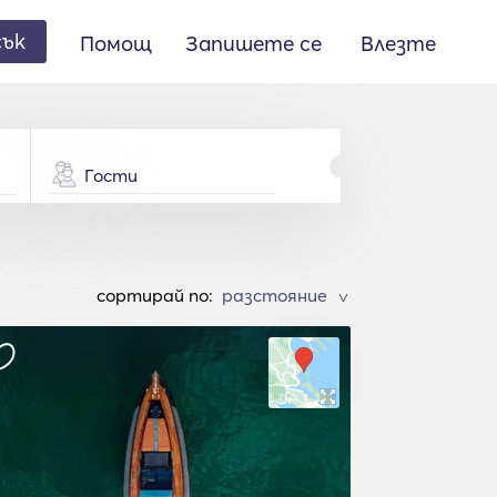
сък
Помощ
Запишете се
Влезте
Гости
cортирай по:
>