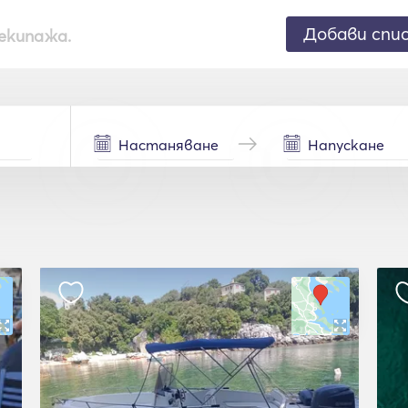
Добави спи
екипажа.