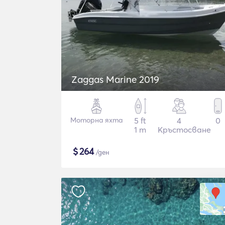
Zaggas Marine 2019
Моторна яхта
5 ft
4
0
1 m
Кръстосване
$
264
/ден