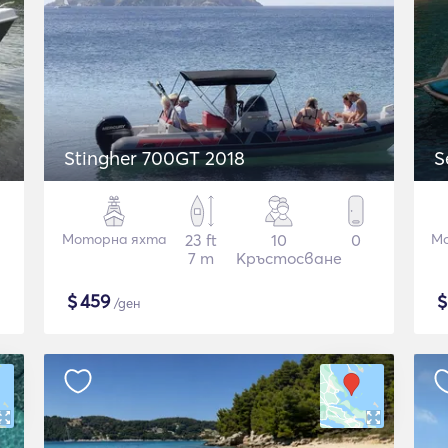
Stingher 700GT 2018
S
Моторна яхта
23 ft
10
0
Мо
7 m
Кръстосване
$
459
/ден