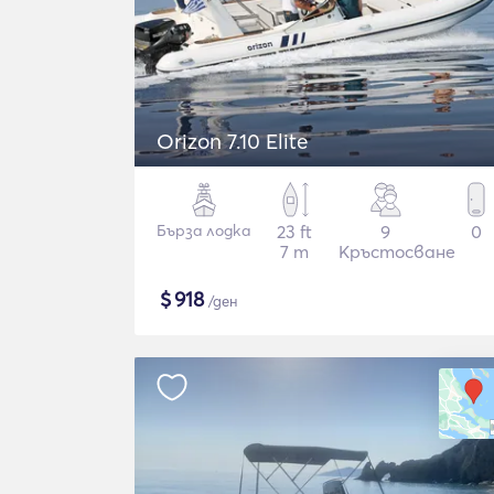
Orizon 7.10 Elite
Бърза лодка
23 ft
9
0
7 m
Кръстосване
$
918
/ден