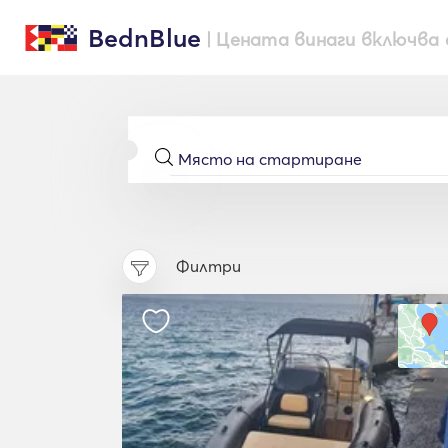
BednBlue
| Цената винаги включва 
Филтри