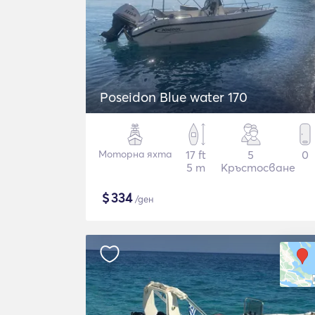
Poseidon Blue water 170
Моторна яхта
17 ft
5
0
5 m
Кръстосване
$
334
/ден