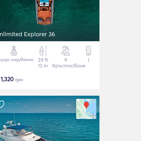
nlimited Explorer 36
ърда надуваема
39 ft
9
1
12 m
Кръстосване
$
1,320
/ден