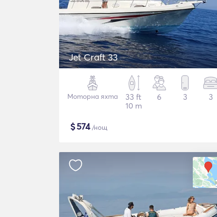
Jet Craft 33
Моторна яхта
33 ft
6
3
3
10 m
$
574
/нощ