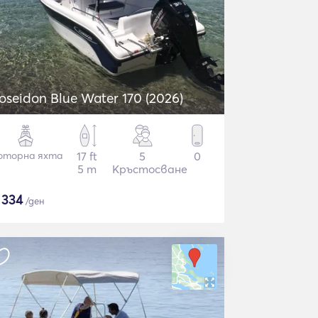
oseidon Blue Water 170 (2026)
оторна яхта
17 ft
5
0
5 m
Кръстосване
$
334
/ден