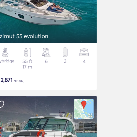
zimut 55 evolution
lybridge
55 ft
6
3
4
17 m
$
2,871
/нощ