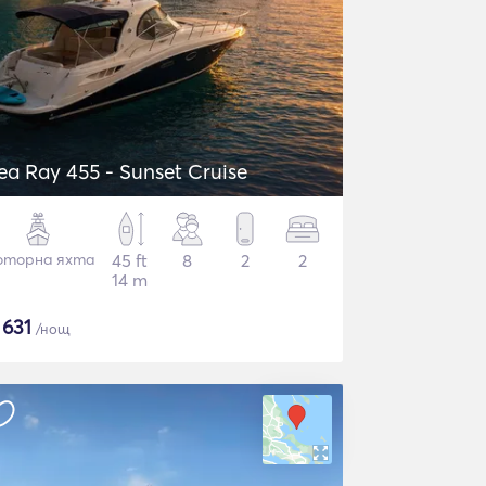
ea Ray 455 - Sunset Cruise
торна яхта
45 ft
8
2
2
14 m
$
631
/нощ