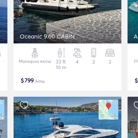
Oceanic 9.60 CABIN
A
Моторна яхта
33 ft
4
2
2
F
10 m
$
799
/нощ