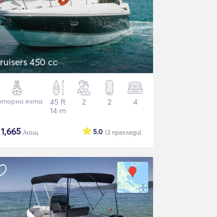
ruisers 450 cc
торна яхта
45 ft
2
2
4
14 m
$
1,665
5.0
/нощ
(3
прегледи
)