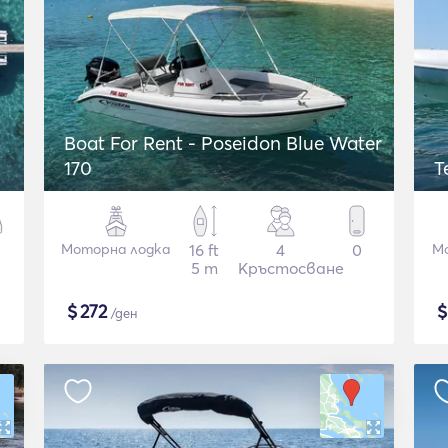
Boat For Rent - Poseidon Blue Water
170
T
Моторна лодка
16 ft
4
0
М
5 m
Кръстосване
$
272
/ден