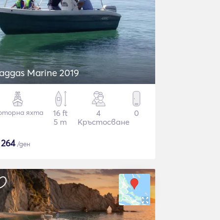
Zaggas Marine 2019
оторна яхта
16 ft
4
0
5 m
Кръстосване
$
264
/ден