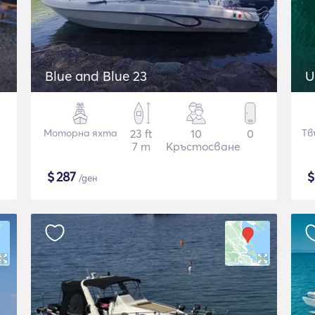
Blue and Blue 23
U
Моторна яхта
23 ft
10
0
Тв
7 m
Кръстосване
$
287
/ден