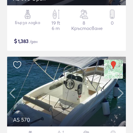
Бърза лодка
19 ft
8
0
6 m
Кръстосване
$
1,383
/ден
AS 570