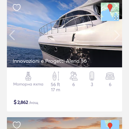
Innovazioni e Progetti Alena 56
Моторна яхта
56 ft
6
3
6
17 m
$
2,862
/нощ