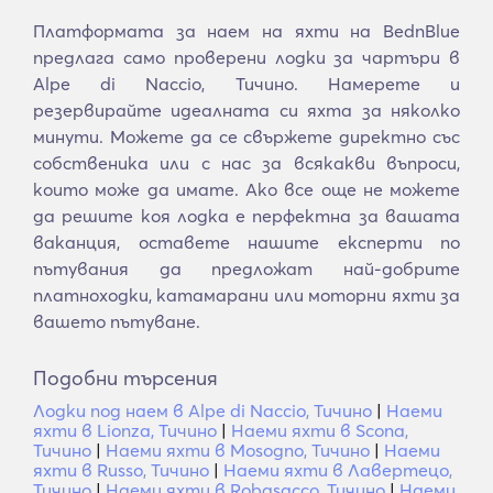
Платформата за наем на яхти на BednBlue
предлага само проверени лодки за чартъри в
Alpe di Naccio, Тичино. Намерете и
резервирайте идеалната си яхта за няколко
минути. Можете да се свържете директно със
собственика или с нас за всякакви въпроси,
които може да имате. Ако все още не можете
да решите коя лодка е перфектна за вашата
ваканция, оставете нашите експерти по
пътувания да предложат най-добрите
платноходки, катамарани или моторни яхти за
вашето пътуване.
Подобни търсения
Лодки под наем в Alpe di Naccio, Тичино
|
Наеми
яхти в Lionza, Тичино
|
Наеми яхти в Scona,
Тичино
|
Наеми яхти в Mosogno, Тичино
|
Наеми
яхти в Russo, Тичино
|
Наеми яхти в Лавертецо,
Тичино
|
Наеми яхти в Robasacco, Тичино
|
Наеми