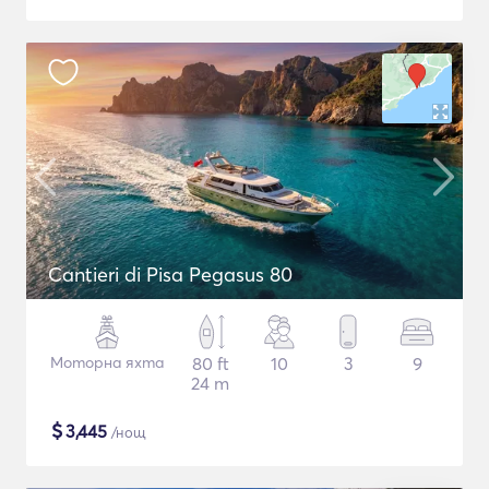
Cantieri di Pisa Pegasus 80
Моторна яхта
80 ft
10
3
9
24 m
$
3,445
/нощ