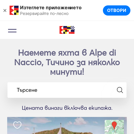
Изтеглете приложението
×
ОТВОРИ
Резервирайте по-лесно
Наемете яхта в Alpe di
Naccio, Тичино за няколко
минути!
Търсене
Цената винаги включва екипажа.