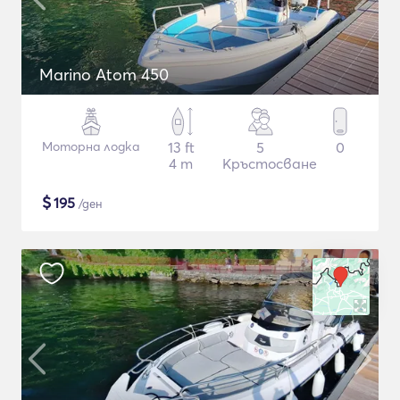
Marino Atom 450
Моторна лодка
13 ft
5
0
4 m
Кръстосване
$
195
/ден