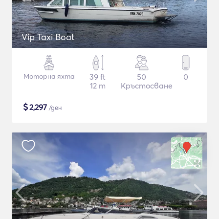
Vip Taxi Boat
Моторна яхта
39 ft
50
0
12 m
Кръстосване
$
2,297
/ден