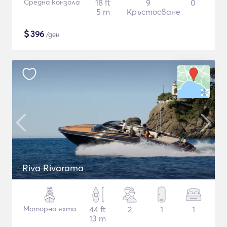
Средна конзола
18 ft
9
0
5 m
Кръстосване
$
396
/ден
Riva Rivarama
Моторна яхта
44 ft
2
1
1
13 m