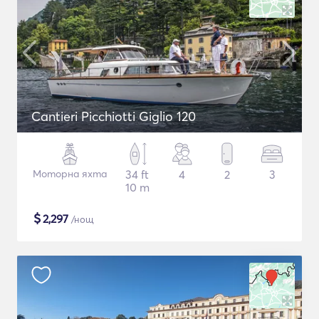
Cantieri Picchiotti Giglio 120
Моторна яхта
34 ft
4
2
3
10 m
$
2,297
/нощ