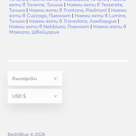
яхти в Taverne, Тичино
|
Наеми яхти в Tesserete,
Тичино
|
Наеми яхти в Trontano, Piedmont
|
Наеми
яхти в Cuzzago, Пиемонт
|
Наеми яхти в Lumino,
Тичино
|
Наеми яхти в Travedona, Ломбардия
|
Наеми яхти в Nebbiuno, Пиемонт
|
Наеми яхти в
Moesano, Швейцария
BednBlue © 2026