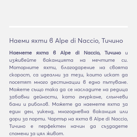
Наеми яхти в Alpe di Naccio, Тичино
Наемете яхта в Alpe di Naccio, Тичино
и
изживейте ваканцията на мечтите си.
Моторните яхти, благодарение на своята
скорост, са идеални за тези, които искат да
посетят много дестинации в едно пътуване.
Можете също така да се насладите на редица
забавни дейности, като гмуркане, слънчеви
бани и риболов. Можете да наемете яхта за
един ден, уикенд, многодневна ваканция или
дори за парти. Чартър на яхта в Alpe di Naccio,
Тичино е перфектен начин да създадете
спомени за цял живот.