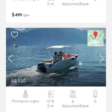
5 m
Кръстосване
$
499
/ден
AS 530
Моторна лодка
17 ft
6
0
5 m
Кръстосване