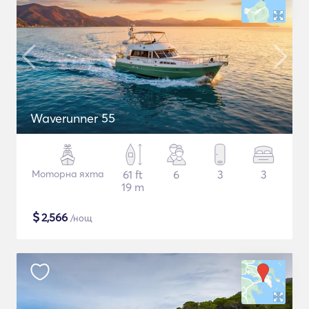
Waverunner 55
Моторна яхта
61 ft
6
3
3
19 m
$
2,566
/нощ