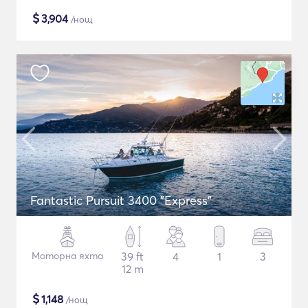
$
3,904
/нощ
Fantastic Pursuit 3400 "Express"
Моторна яхта
39 ft
4
1
3
12 m
$
1,148
/нощ