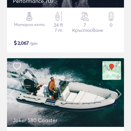
Performance 707
Моторна яхта
24 ft
7
0
7 m
Кръстосване
$
2,067
/ден
Joker 580 Coaster