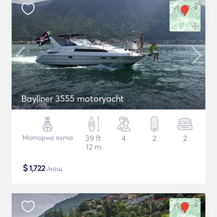
Bayliner 3555 motoryacht
Моторна яхта
39 ft
4
2
2
12 m
$
1,722
/нощ