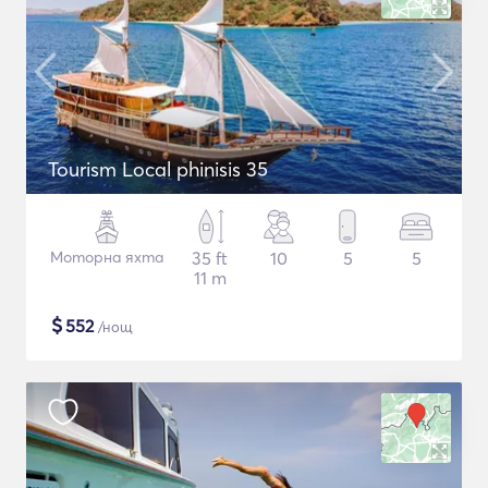
Tourism Local phinisis 35
Моторна яхта
35 ft
10
5
5
11 m
$
552
/нощ