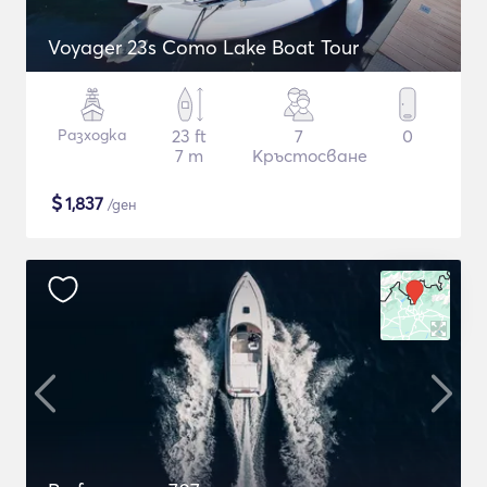
Voyager 23s Como Lake Boat Tour
Разходка
23 ft
7
0
7 m
Кръстосване
$
1,837
/ден