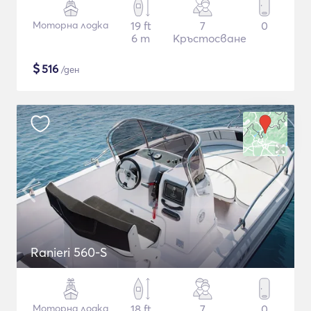
Моторна лодка
19 ft
7
0
6 m
Кръстосване
$
516
/ден
Ranieri 560-S
Моторна лодка
18 ft
7
0