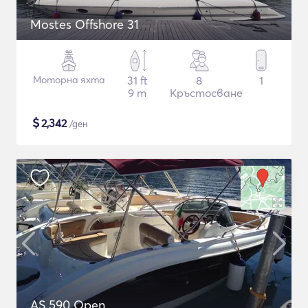
Mostes Offshore 31
Моторна яхта
31 ft
8
1
9 m
Кръстосване
$
2,342
/ден
AS 590 Open