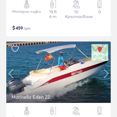
Моторна лодка
19 ft
10
0
6 m
Кръстосване
$
459
/ден
Marinello Eden 22