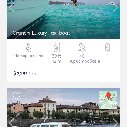
Cranchi Luxury Taxi boat
Моторна яхта
39 ft
40
1
12 m
Кръстосване
$
2,297
/ден