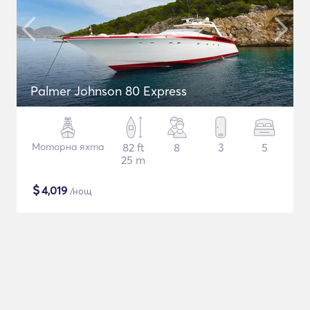
Palmer Johnson 80 Express
Моторна яхта
82 ft
8
3
5
25 m
$
4,019
/нощ