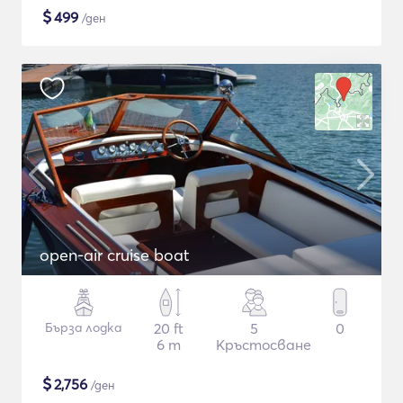
$
499
/ден
open-air cruise boat
Бърза лодка
20 ft
5
0
6 m
Кръстосване
$
2,756
/ден