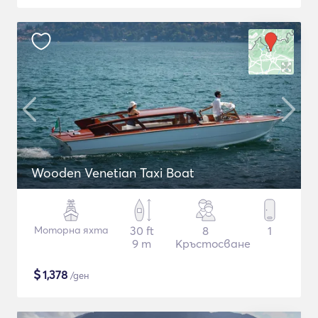
Wooden Venetian Taxi Boat
Моторна яхта
30 ft
8
1
9 m
Кръстосване
$
1,378
/ден