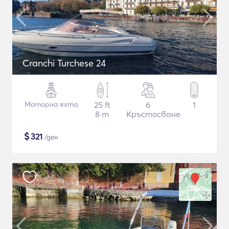
Cranchi Turchese 24
Моторна яхта
25 ft
6
1
8 m
Кръстосване
$
321
/ден