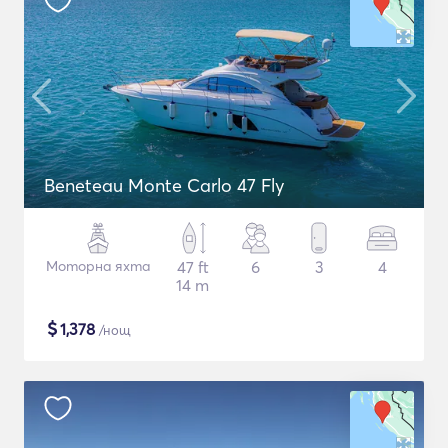
Beneteau Monte Carlo 47 Fly
Моторна яхта
47 ft
6
3
4
14 m
$
1,378
/нощ