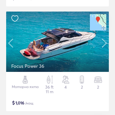
Focus Power 36
Моторна яхта
36 ft
4
2
2
11 m
$
1,016
/нощ