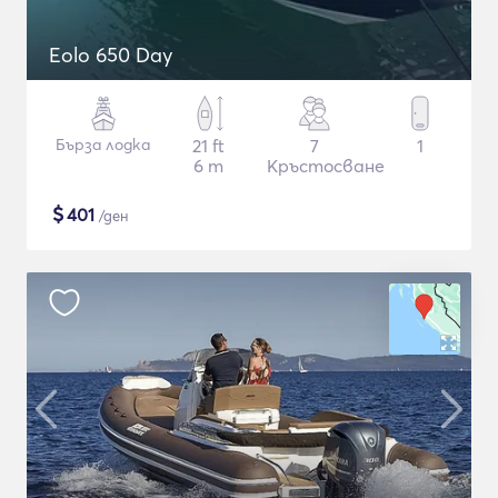
Eolo 650 Day
Бърза лодка
21 ft
7
1
6 m
Кръстосване
$
401
/ден