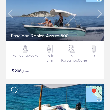
Poseidon Ranieri Azzura 500
Моторна лодка
16 ft
6
0
5 m
Кръстосване
$
206
/ден