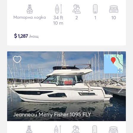
Моторна лодка
34 ft
2
1
10
10 m
$
1,287
/нощ
Jeanneau Merry Fisher 1095 FLY