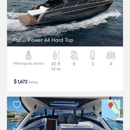
Focus Power 44 Hard Top
Моторна яхта
45 ft
6
3
4
14 m
$
1,672
/нощ