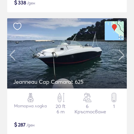
$
338
/ден
Jeanneau Cap Camarat 625
Моторна лодка
20 ft
6
1
6 m
Кръстосване
$
287
/ден