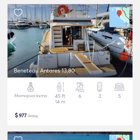
Beneteau Antares 13,80
Моторна яхта
45 ft
6
3
5
14 m
$
977
/нощ