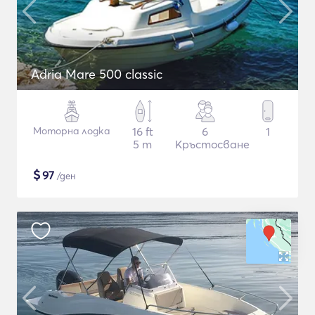
Adria Mare 500 classic
Моторна лодка
16 ft
6
1
5 m
Кръстосване
$
97
/ден