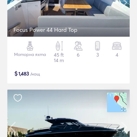
Focus Power 44 Hard Top
Моторна яхта
45 ft
6
3
4
14 m
$
1,483
/нощ