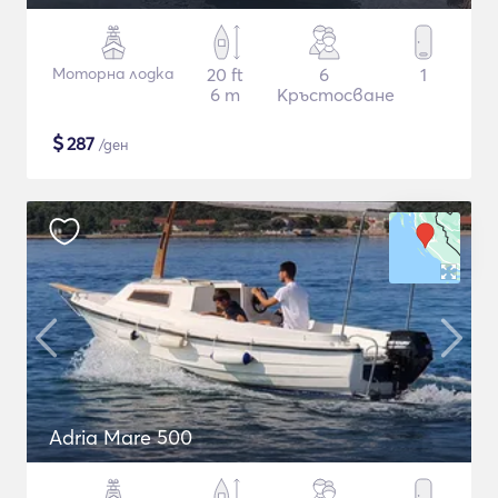
Моторна лодка
20 ft
6
1
6 m
Кръстосване
$
287
/ден
Adria Mare 500