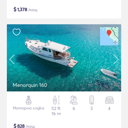
$
1,378
/нощ
Menorquin 160
Моторна лодка
52 ft
6
3
4
16 m
$
828
/нощ