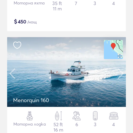
Моторна яхта
35 ft
7
3
4
11 m
$
450
/нощ
Menorquin 160
Моторна лодка
52 ft
6
3
4
16 m