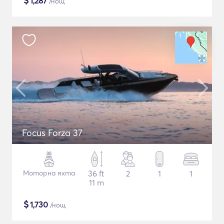
$
1,287
/нощ
Focus Forza 37
Моторна яхта
36 ft
2
1
1
11 m
$
1,730
/нощ