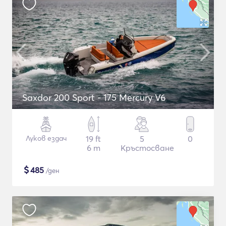
Saxdor 200 Sport - 175 Mercury V6
Луков ездач
19 ft
5
0
6 m
Кръстосване
$
485
/ден