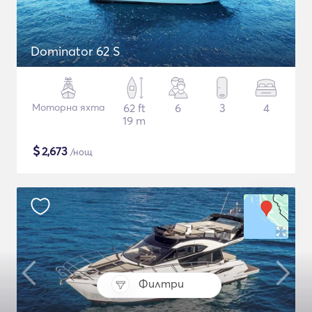
Dominator 62 S
Моторна яхта
62 ft
6
3
4
19 m
$
2,673
/нощ
Филтри