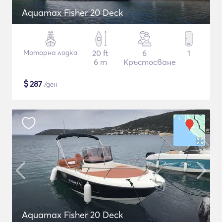
Aquamax Fisher 20 Deck
Моторна лодка
20 ft
6
1
6 m
Кръстосване
$
287
/ден
Aquamax Fisher 20 Deck