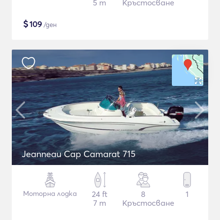
5 m
Кръстосване
$
109
/ден
Jeanneau Cap Camarat 715
Моторна лодка
24 ft
8
1
7 m
Кръстосване