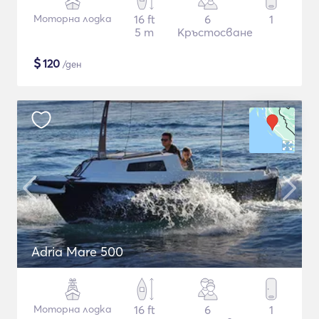
Моторна лодка
16 ft
6
1
5 m
Кръстосване
$
120
/ден
Adria Mare 500
Моторна лодка
16 ft
6
1