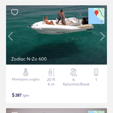
Zodiac N-Zo 600
Моторна лодка
20 ft
6
1
6 m
Кръстосване
$
287
/ден