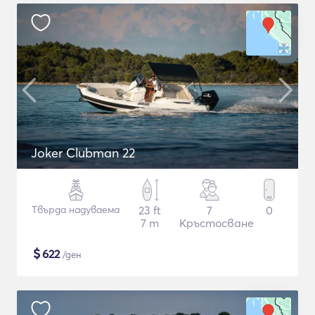
Joker Clubman 22
Твърда надуваема
23 ft
7
0
7 m
Кръстосване
$
622
/ден