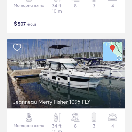
Моторна яхта
34 ft
8
3
4
10 m
$
507
/нощ
Jeanneau Merry Fisher 1095 FLY
Моторна яхта
34 ft
8
3
4
10 m