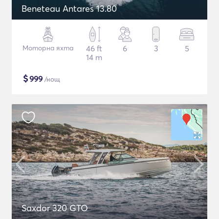
Beneteau Antares 13.80
Моторна яхта
46 ft
6
3
5
14 m
$
999
/нощ
Saxdor 320 GTO