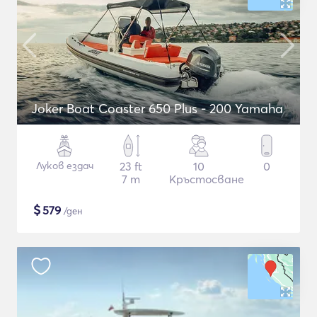
Joker Boat Coaster 650 Plus - 200 Yamaha
Луков ездач
23 ft
10
0
7 m
Кръстосване
$
579
/ден