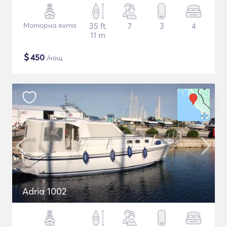
Моторна яхта
35 ft
7
3
4
11 m
$
450
/нощ
Adria 1002