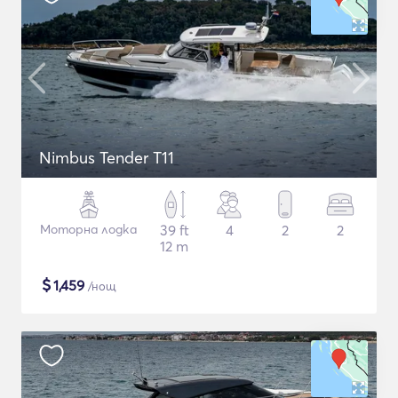
Nimbus Tender T11
Моторна лодка
39 ft
4
2
2
12 m
$
1,459
/нощ