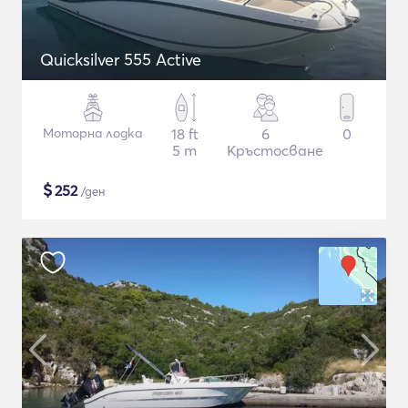
Quicksilver 555 Active
Моторна лодка
18 ft
6
0
5 m
Кръстосване
$
252
/ден