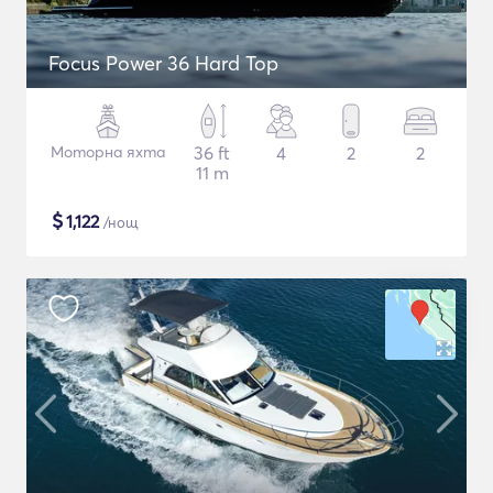
Focus Power 36 Hard Top
Моторна яхта
36 ft
4
2
2
11 m
$
1,122
/нощ