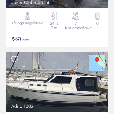
Joker Clubman 24
Твърда надуваема
24 ft
7
0
7 m
Кръстосване
$
671
/ден
Adria 1002