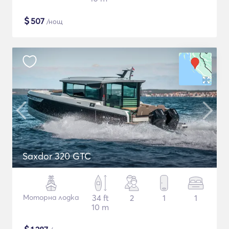
$
507
/нощ
Saxdor 320 GTC
Моторна лодка
34 ft
2
1
1
10 m