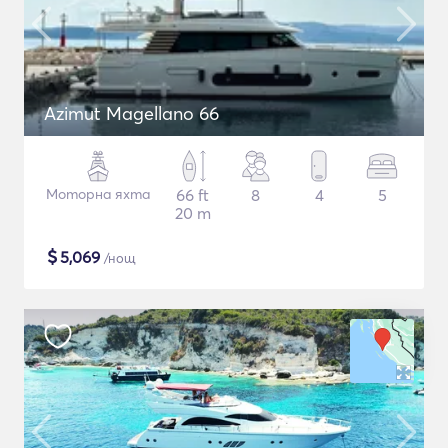
Azimut Magellano 66
Моторна яхта
66 ft
8
4
5
20 m
$
5,069
/нощ