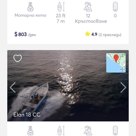
Моторна яхта
23 ft
12
0
7 m
Кръстосване
$
803
4.9
/ден
(2
прегледи
)
Elan 18 CC