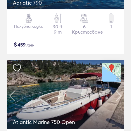
Adriatic 790
Палубна лодка
30 ft
6
1
9 m
Кръстосване
$
459
/ден
Atlantic Marine 750 Open