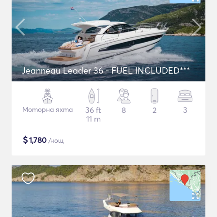
Jeanneau Leader 36 - FUEL INCLUDED***
Моторна яхта
36 ft
8
2
3
11 m
$
1,780
/нощ