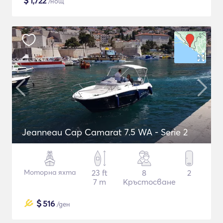
$
1,722
/нощ
Jeanneau Cap Camarat 7.5 WA - Serie 2
Моторна яхта
23 ft
8
2
7 m
Кръстосване
$
516
/ден