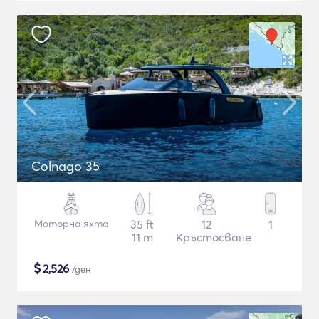
Colnago 35
Моторна яхта
35 ft
12
1
11 m
Кръстосване
$
2,526
/ден