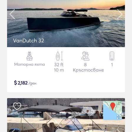
VanDutch 32
Моторна яхта
32 ft
8
1
10 m
Кръстосване
$
2,182
/ден