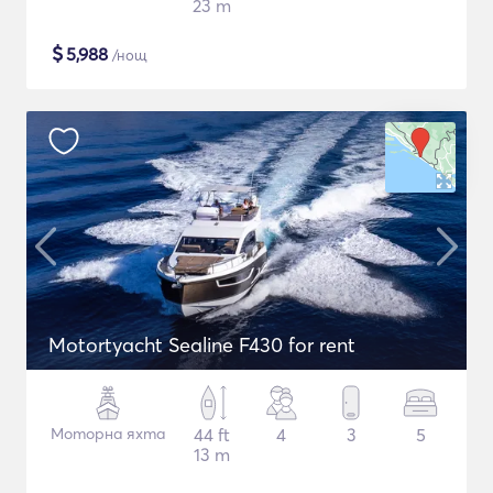
23 m
$
5,988
/нощ
Motortyacht Sealine F430 for rent
Моторна яхта
44 ft
4
3
5
13 m