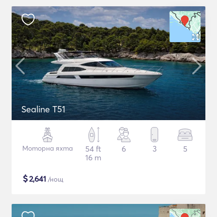
Sealine T51
Моторна яхта
54 ft
6
3
5
16 m
$
2,641
/нощ