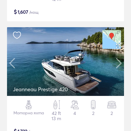
$
1,607
/нощ
Jeanneau Prestige 420
Моторна яхта
42 ft
4
2
2
13 m