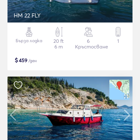
HM 22 FLY
Бърза лодка
20 ft
6
1
6 m
Кръстосване
$
459
/ден