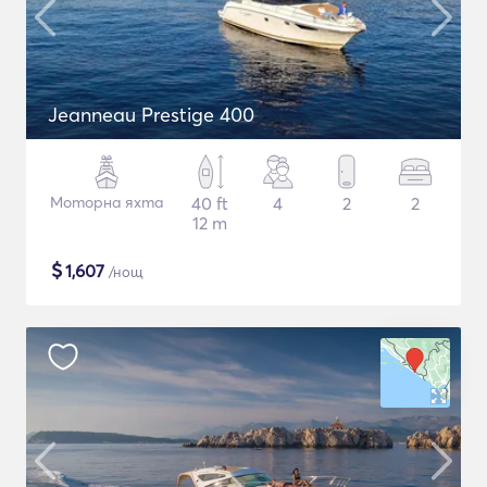
Jeanneau Prestige 400
Моторна яхта
40 ft
4
2
2
12 m
$
1,607
/нощ