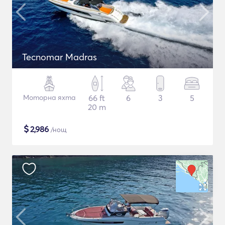
Tecnomar Madras
Моторна яхта
66 ft
6
3
5
20 m
$
2,986
/нощ