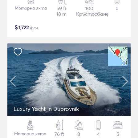
Моторна яхта
59 ft
100
0
18 m
Кръстосване
$
1,722
/ден
Luxury Yacht in Dubrovnik
Моторна яхта
76 ft
8
4
5