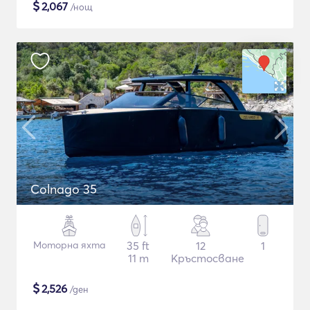
$
2,067
/нощ
Colnago 35
Моторна яхта
35 ft
12
1
11 m
Кръстосване
$
2,526
/ден