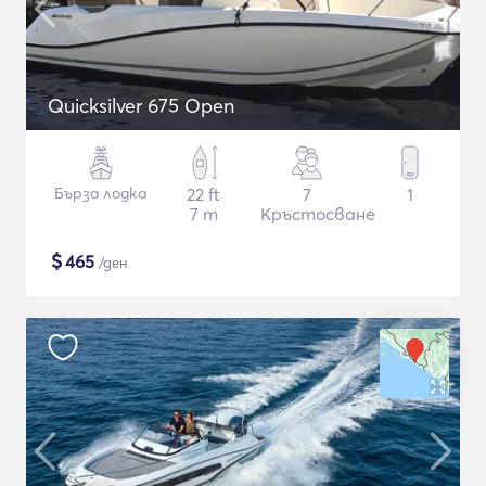
Quicksilver 675 Open
Бърза лодка
22 ft
7
1
7 m
Кръстосване
$
465
/ден