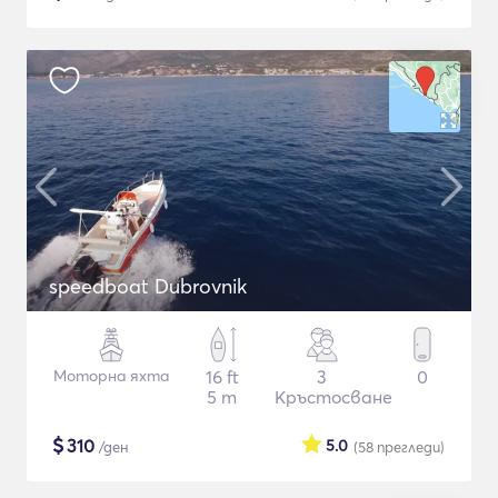
speedboat Dubrovnik
Моторна яхта
16 ft
3
0
5 m
Кръстосване
$
310
5.0
/ден
(58
прегледи
)