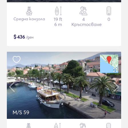
Средна конзола
19 ft
4
0
6 m
Кръстосване
$
436
/ден
M/S 59