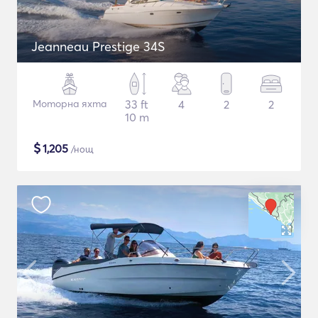
Jeanneau Prestige 34S
Моторна яхта
33 ft
4
2
2
10 m
$
1,205
/нощ