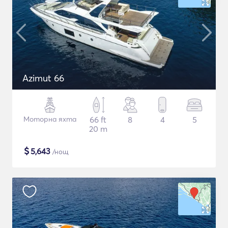
Azimut 66
Моторна яхта
66 ft
8
4
5
20 m
$
5,643
/нощ