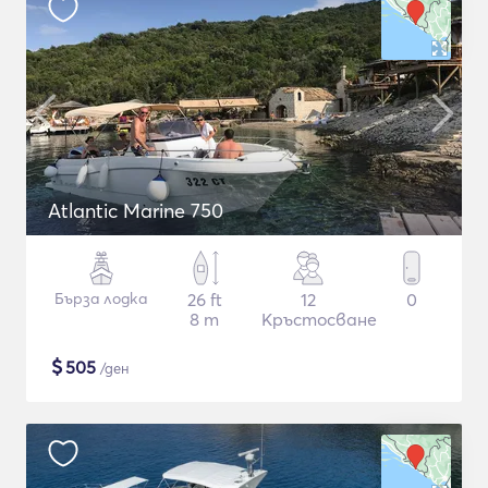
Atlantic Marine 750
Бърза лодка
26 ft
12
0
8 m
Кръстосване
$
505
/ден