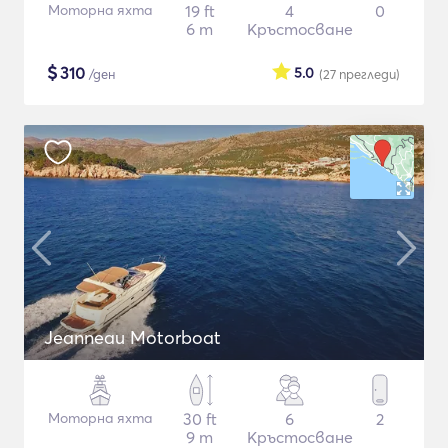
Моторна яхта
19 ft
4
0
6 m
Кръстосване
$
310
5.0
/ден
(27
прегледи
)
Jeanneau Motorboat
Моторна яхта
30 ft
6
2
9 m
Кръстосване