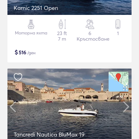
Karnic 2251 Open
Моторна яхта
23 ft
6
1
7 m
Кръстосване
$
516
/ден
Tancredi Nautica BluMax 19