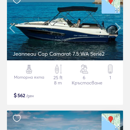
Jeanneau Cap Camarat 7.5 WA Serie2
Моторна яхта
25 ft
6
1
8 m
Кръстосване
$
562
/ден