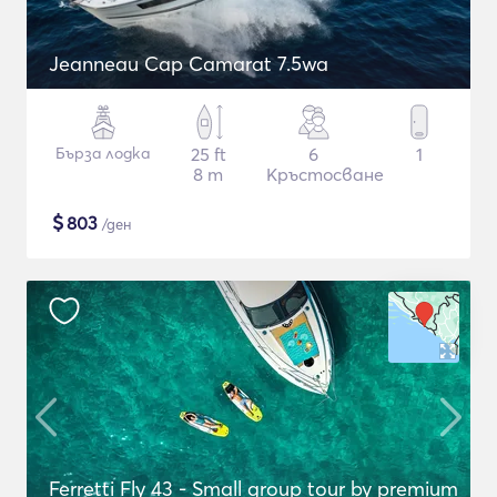
Jeanneau Cap Camarat 7.5wa
Бърза лодка
25 ft
6
1
8 m
Кръстосване
$
803
/ден
Ferretti Fly 43 - Small group tour by premium