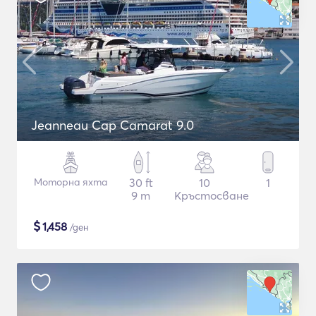
Jeanneau Cap Camarat 9.0
Моторна яхта
30 ft
10
1
9 m
Кръстосване
$
1,458
/ден