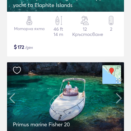
yacht to Elaphite Islands
Моторна яхта
46 ft
12
2
14 m
Кръстосване
$
172
/ден
Primus marine Fisher 20