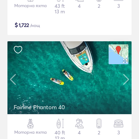
Моторна яхта
43 ft
4
2
3
13 m
$
1,722
/нощ
Fairline Phantom 40
Моторна яхта
40 ft
4
2
3
12 m