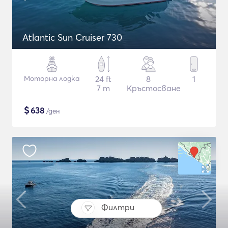
Atlantic Sun Cruiser 730
Моторна лодка
24 ft
8
1
7 m
Кръстосване
$
638
/ден
Филтри