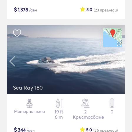
$
1,378
5.0
/ден
(23
прегледи
)
Sea Ray 180
Моторна яхта
19 ft
2
0
6 m
Кръстосване
$
344
5.0
/ден
(26
прегледи
)