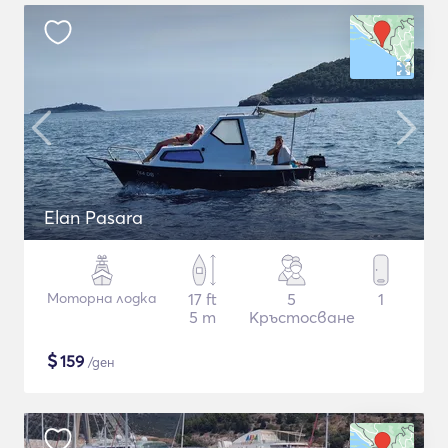
Elan Pasara
Моторна лодка
17 ft
5
1
5 m
Кръстосване
$
159
/ден