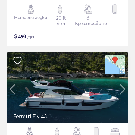
Моторна лодка
20 ft
6
1
6 m
Кръстосване
$
493
/ден
Ferretti Fly 43