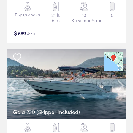
Бърза лодка
21 ft
10
0
6 m
Кръстосване
$
689
/ден
Gaia 220 (Skipper Included)