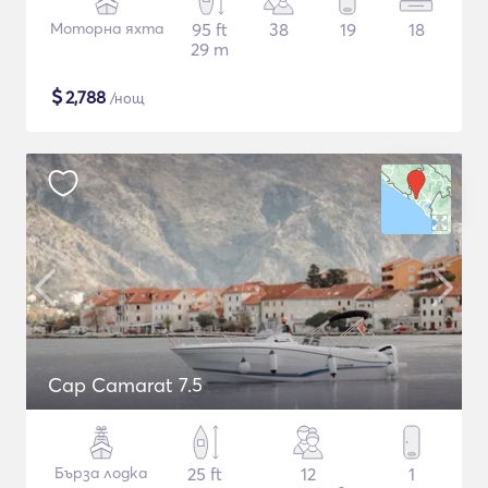
Моторна яхта
95 ft
38
19
18
29 m
$
2,788
/нощ
Cap Camarat 7.5
Бърза лодка
25 ft
12
1