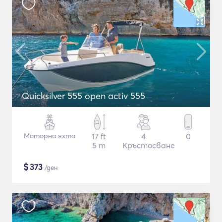
Quicksilver 555 open activ 555
Моторна яхта
17 ft
4
0
5 m
Кръстосване
$
373
/ден