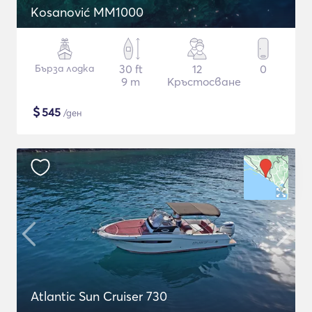
Kosanović MM1000
Бърза лодка
30 ft
12
0
9 m
Кръстосване
$
545
/ден
Atlantic Sun Cruiser 730