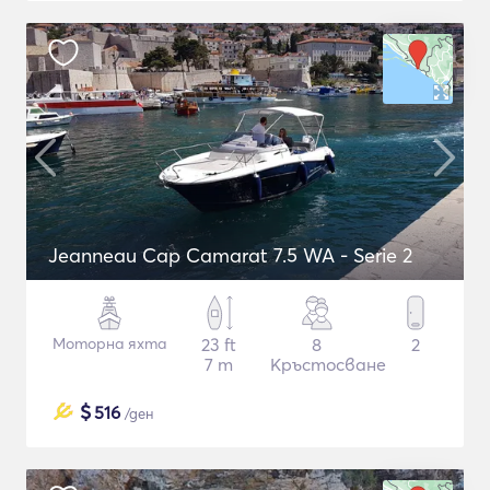
Jeanneau Cap Camarat 7.5 WA - Serie 2
Моторна яхта
23 ft
8
2
7 m
Кръстосване
$
516
/ден