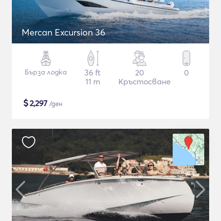
Mercan Excursion 36
Бърза лодка
36 ft
20
0
11 m
Кръстосване
$
2,297
/ден