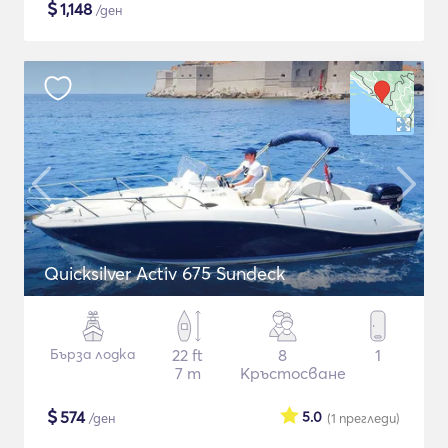
$
1,148
/ден
Quicksilver Activ 675 Sundeck
Бърза лодка
22 ft
8
1
7 m
Кръстосване
$
574
5.0
/ден
(1
прегледи
)