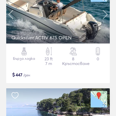
Quicksilver ACTIV 675 OPEN
Бърза лодка
23 ft
8
0
7 m
Кръстосване
$
447
/ден