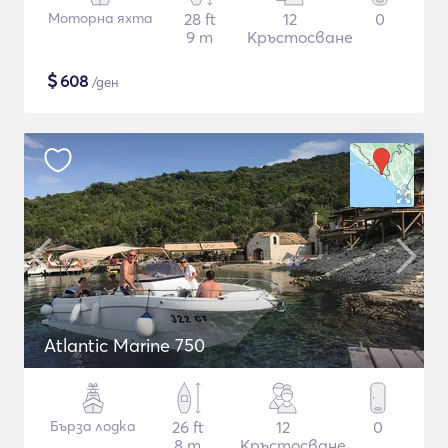
Моторна яхта
28 ft
12
0
9 m
Кръстосване
$
608
/ден
Atlantic Marine 750
Бърза лодка
26 ft
12
0
8 m
Кръстосване