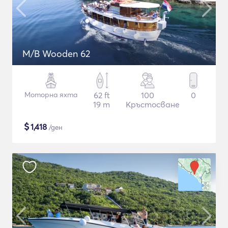
M/B Wooden 62
Моторна яхта
62 ft
100
0
19 m
Кръстосване
$
1,418
/ден