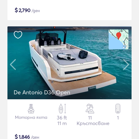
$
2,790
/ден
De Antonio D36 Open
Моторна яхта
36 ft
11
1
11 m
Кръстосване
$
1,846
/ден