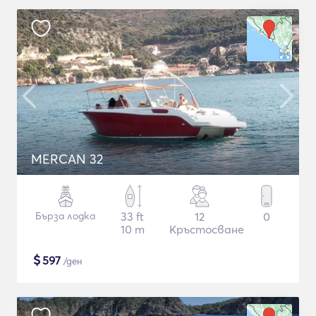
MERCAN 32
Бърза лодка
33 ft
12
0
10 m
Кръстосване
$
597
/ден