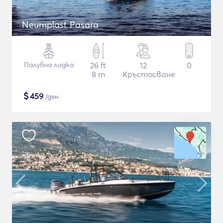
Neumplast Pasara
Палубна лодка
26 ft
12
0
8 m
Кръстосване
$
459
/ден