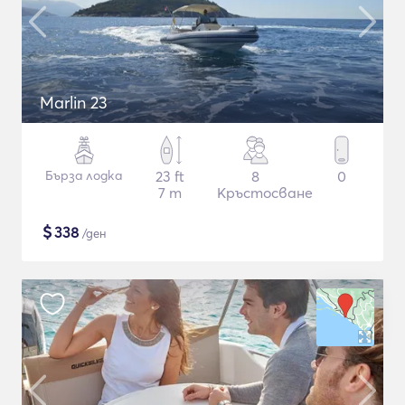
Marlin 23
Бърза лодка
23 ft
8
0
7 m
Кръстосване
$
338
/ден