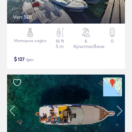
Ven 501
Моторна лодка
16 ft
6
0
5 m
Кръстосване
$
137
/ден