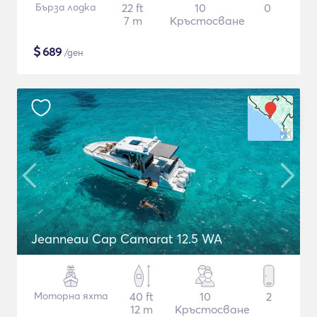
Бърза лодка
22 ft
10
0
7 m
Кръстосване
$
689
/ден
Jeanneau Cap Camarat 12.5 WA
Моторна яхта
40 ft
10
2
12 m
Кръстосване