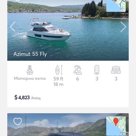
Azimut 55 Fly
Моторна яхта
59 ft
6
3
3
18 m
$
4,823
/нощ