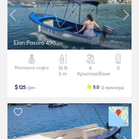
Elan Pasara 490
Моторна лодка
16 ft
6
0
5 m
Кръстосване
$
125
5.0
/ден
(2
прегледи
)