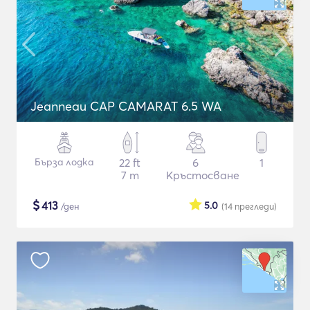
Jeanneau CAP CAMARAT 6.5 WA
Бърза лодка
22 ft
6
1
7 m
Кръстосване
$
413
5.0
/ден
(14
прегледи
)