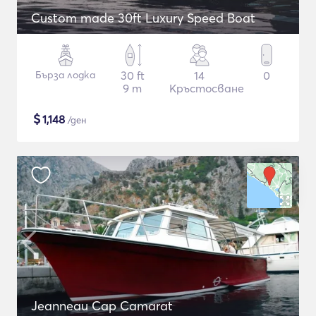
Custom made 30ft Luxury Speed Boat
Бърза лодка
30 ft
14
0
9 m
Кръстосване
$
1,148
/ден
Jeanneau Cap Camarat