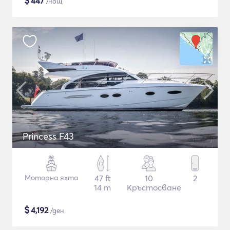
$
447
/нощ
Princess F43
Моторна яхта
47 ft
10
2
14 m
Кръстосване
$
4,192
/ден