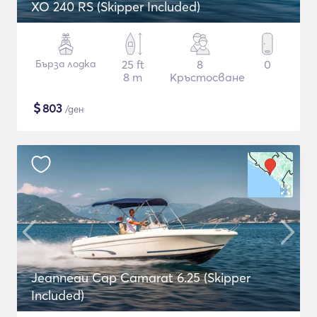
XO 240 RS (Skipper Included)
Бърза лодка
25 ft
8
0
8 m
Кръстосване
$
803
/ден
Jeanneau Cap Camarat 6.25 (Skipper
Included)