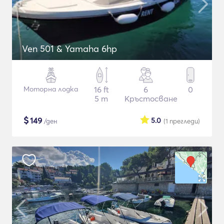
Ven 501 & Yamaha 6hp
Моторна лодка
16 ft
6
0
5 m
Кръстосване
$
149
5.0
/ден
(1
прегледи
)