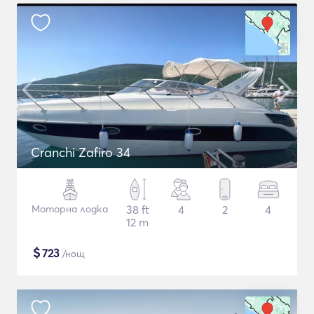
Cranchi Zafiro 34
Моторна лодка
38 ft
4
2
4
12 m
$
723
/нощ