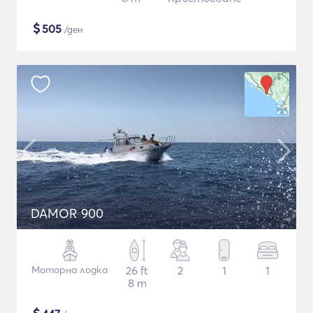
$
505
/ден
DAMOR 900
Моторна лодка
26 ft
2
1
1
8 m