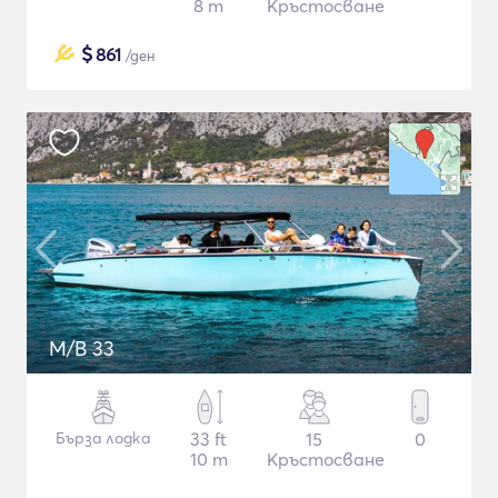
8 m
Кръстосване
$
861
/ден
M/B 33
Бърза лодка
33 ft
15
0
10 m
Кръстосване