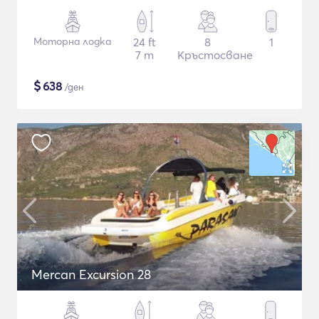
Моторна лодка
24 ft
8
1
7 m
Кръстосване
$
638
/ден
Mercan Excursion 28