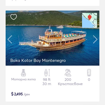
Boka Kotor Bay Montenegro
Моторна яхта
98 ft
200
0
30 m
Кръстосване
$
2,495
/ден