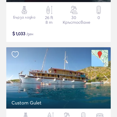
Бърза лодка
26 ft
30
0
8 m
Кръстосване
$
1,033
/ден
Custom Gulet