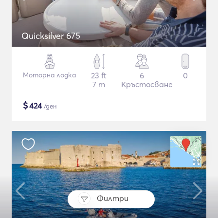
Quicksilver 675
Моторна лодка
23 ft
6
0
7 m
Кръстосване
$
424
/ден
Филтри