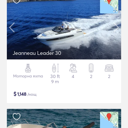
Jeanneau Leader 30
Моторна яхта
30 ft
4
2
2
9 m
$
1,148
/нощ