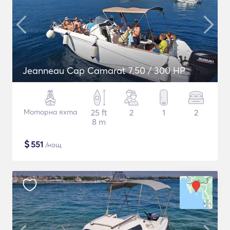
Jeanneau Cap Camarat 7.50 / 300 HP
Моторна яхта
25 ft
2
1
2
8 m
$
551
/нощ