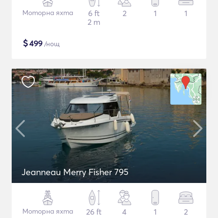
Моторна яхта
6 ft
2
1
1
2 m
$
499
/нощ
Jeanneau Merry Fisher 795
Моторна яхта
26 ft
4
1
2