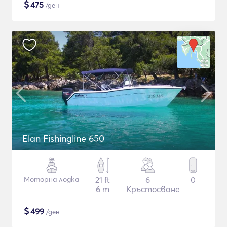
$
475
/ден
Elan Fishingline 650
Моторна лодка
21 ft
6
0
6 m
Кръстосване
$
499
/ден