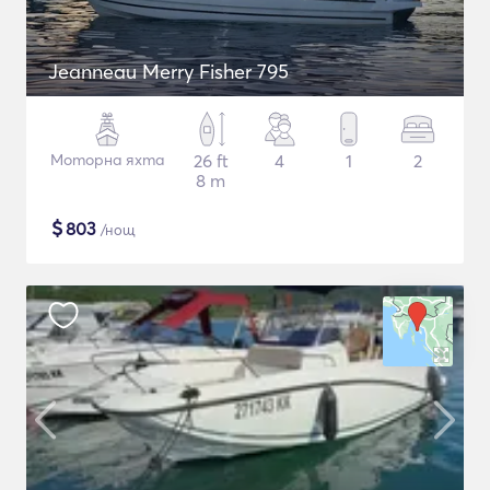
Jeanneau Merry Fisher 795
Моторна яхта
26 ft
4
1
2
8 m
$
803
/нощ