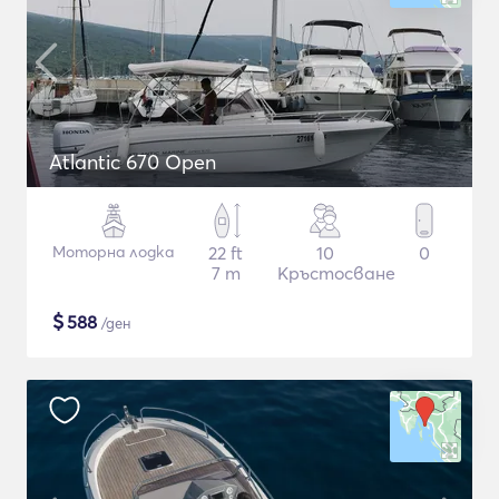
Atlantic 670 Open
Моторна лодка
22 ft
10
0
7 m
Кръстосване
$
588
/ден