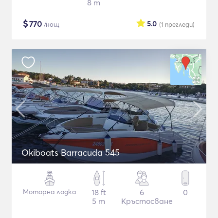
8 m
$
770
5.0
/нощ
(1
прегледи
)
Okiboats Barracuda 545
Моторна лодка
18 ft
6
0
5 m
Кръстосване