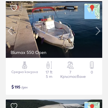
Blumax 550 Open
Средна конзола
17 ft
7
0
5 m
Кръстосване
$
195
/ден