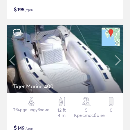
$
195
/ден
Tiger Marine 400
Твърда надуваема
12 ft
5
0
4 m
Кръстосване
$
149
/ден