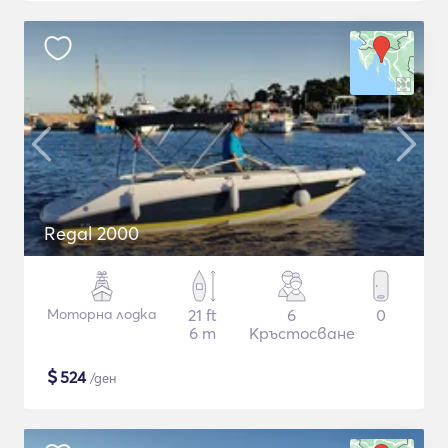
Regal 2000
Моторна лодка
21 ft
6
0
6 m
Кръстосване
$
524
/ден