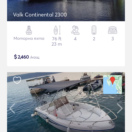
Valk Continental 2300
Моторна яхта
76 ft
4
2
3
23 m
$
2,460
/нощ