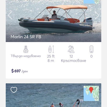
Marlin 24 SR FB
Твърда надуваема
25 ft
12
0
8 m
Кръстосване
$
697
/ден