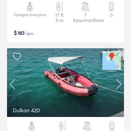
Средна конзола
17 ft
7
0
5 m
Кръстосване
$
183
/ден
Dulkan 420