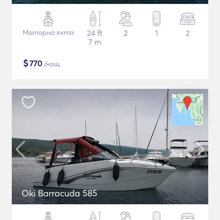
Моторна яхта
24 ft
2
1
2
7 m
$
770
/нощ
Oki Barracuda 585