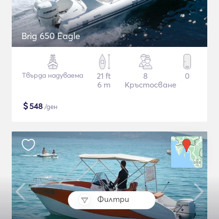
Brig 650 Eagle
Твърда надуваема
21 ft
8
0
6 m
Кръстосване
$
548
/ден
Филтри