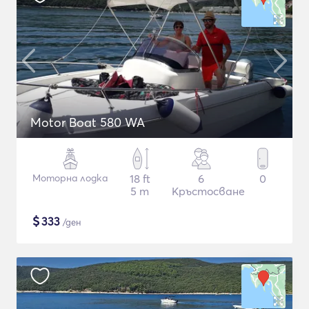
Motor Boat 580 WA
Моторна лодка
18 ft
6
0
5 m
Кръстосване
$
333
/ден