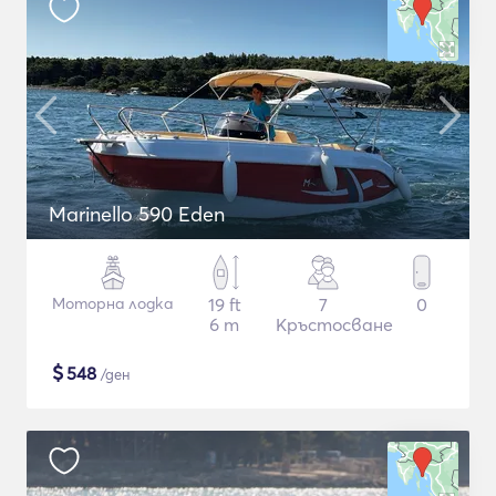
Marinello 590 Eden
Моторна лодка
19 ft
7
0
6 m
Кръстосване
$
548
/ден