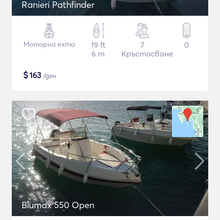
Ranieri Pathfinder
Моторна яхта
19 ft
7
0
6 m
Кръстосване
$
163
/ден
Blumax 550 Open