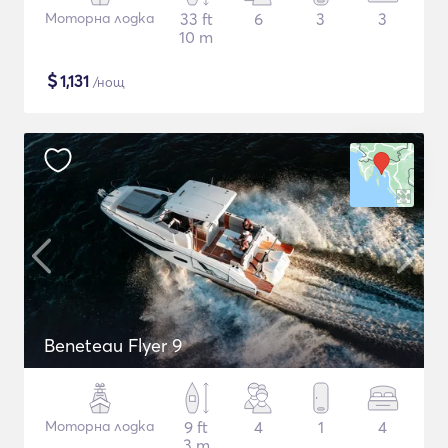
Моторна лодка
33 ft
6
3
3
10 m
$
1,131
/нощ
Beneteau Flyer 9
Моторна лодка
9 ft
4
1
4
3 m