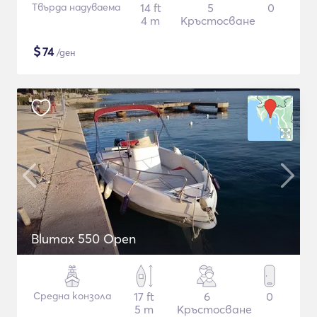
Твърда надуваема
14 ft
5
0
4 m
Кръстосване
$
74
/ден
Blumax 550 Open
Средна конзола
17 ft
6
0
5 m
Кръстосване