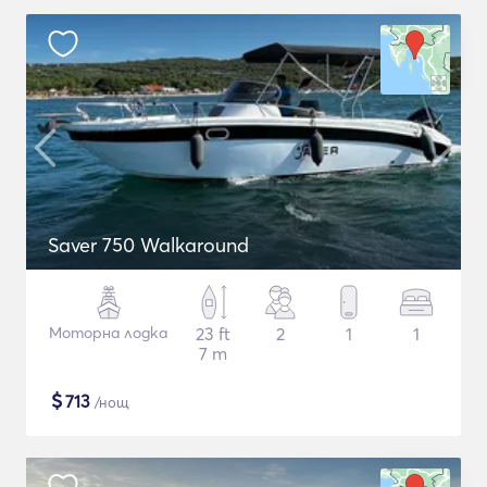
Saver 750 Walkaround
Моторна лодка
23 ft
2
1
1
7 m
$
713
/нощ