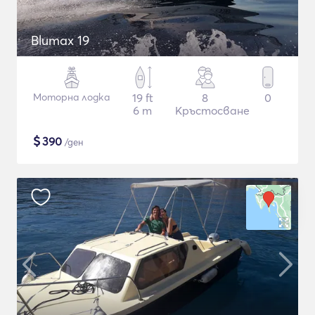
Blumax 19
Моторна лодка
19 ft
8
0
6 m
Кръстосване
$
390
/ден