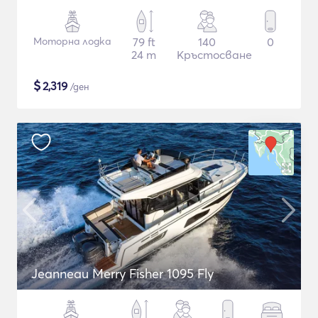
Моторна лодка
79 ft
140
0
24 m
Кръстосване
$
2,319
/ден
Jeanneau Merry Fisher 1095 Fly