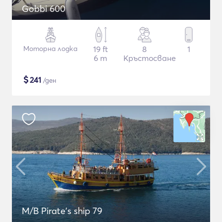
Gobbi 600
Моторна лодка
19 ft
8
1
6 m
Кръстосване
$
241
/ден
M/B Pirate's ship 79