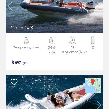
Marlin 24 X
Твърда надуваема
24 ft
12
0
7 m
Кръстосване
$
697
/ден