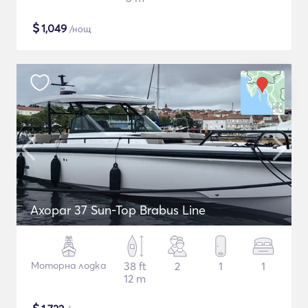
$
1,049
/нощ
Axopar 37 Sun-Top Brabus Line
Моторна лодка
38 ft
2
1
1
12 m