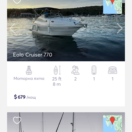
Eolo Cruiser 770
Моторна яхта
25 ft
2
1
1
8 m
$
679
/нощ