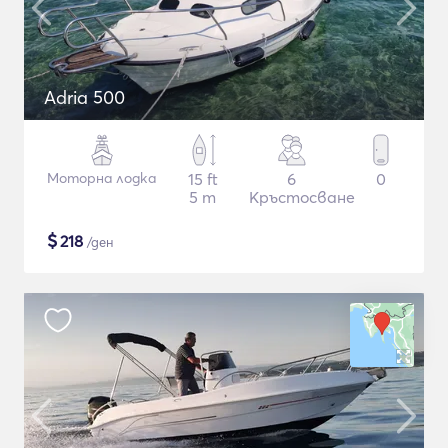
Adria 500
Моторна лодка
15 ft
6
0
5 m
Кръстосване
$
218
/ден