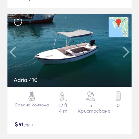
Adria 410
Средна конзола
12 ft
5
0
4 m
Кръстосване
$
91
/ден