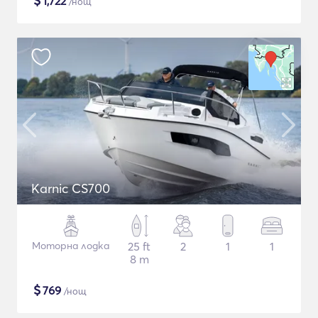
$
1,722
/нощ
Karnic CS700
Моторна лодка
25 ft
2
1
1
8 m
$
769
/нощ