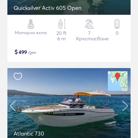
Quicksilver Activ 605 Open
Моторна яхта
20 ft
7
0
6 m
Кръстосване
$
499
/ден
Atlantic 730