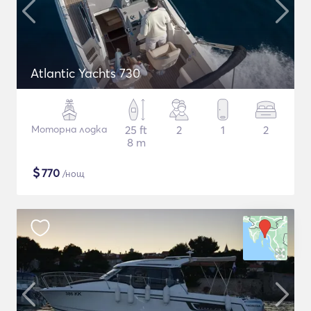
Atlantic Yachts 730
Моторна лодка
25 ft
2
1
2
8 m
$
770
/нощ