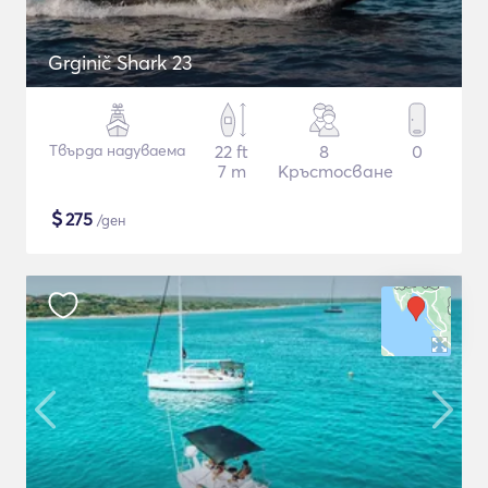
Grginič Shark 23
Твърда надуваема
22 ft
8
0
7 m
Кръстосване
$
275
/ден