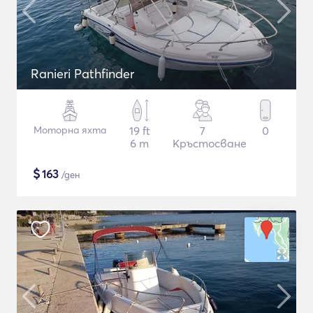
Ranieri Pathfinder
Моторна яхта
19 ft
7
0
6 m
Кръстосване
$
163
/ден