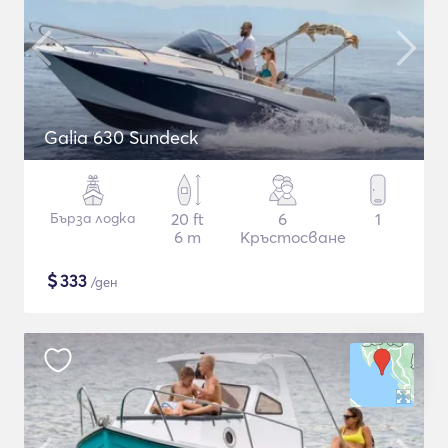
Galia 630 Sundeck
Бърза лодка
20 ft
6
1
6 m
Кръстосване
$
333
/ден