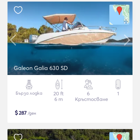
Galeon Galia 630 SD
Бърза лодка
20 ft
6
1
6 m
Кръстосване
$
287
/ден