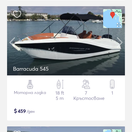
Barracuda 545
Моторна лодка
18 ft
7
1
5 m
Кръстосване
$
459
/ден