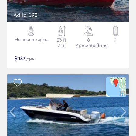
Adria 690
Моторна лодка
23 ft
8
1
7 m
Кръстосване
$
137
/ден