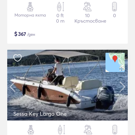
Моторна яхта
0 ft
10
0
0 m
Кръстосване
$
367
/ден
Sessa Key Largo One