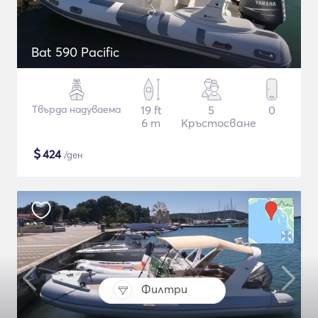
Bat 590 Pacific
Твърда надуваема
19 ft
5
0
6 m
Кръстосване
$
424
/ден
Филтри