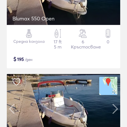
Blumax 550 Open
Средна конзола
17 ft
6
0
5 m
Кръстосване
$
195
/ден