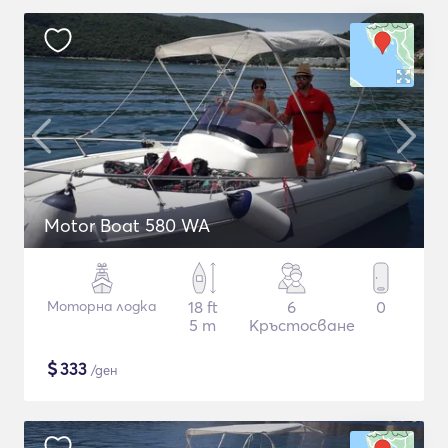
Motor Boat 580 WA
Моторна лодка
18 ft
6
0
5 m
Кръстосване
$
333
/ден