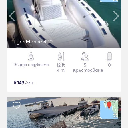
Tiger Marine 400
Твърда надуваема
12 ft
5
0
4 m
Кръстосване
$
149
/ден