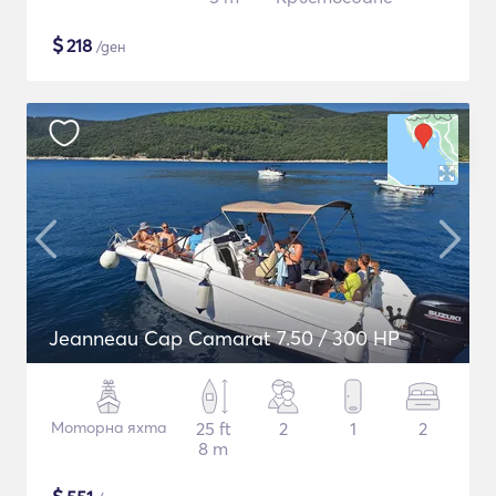
$
218
/ден
Jeanneau Cap Camarat 7.50 / 300 HP
Моторна яхта
25 ft
2
1
2
8 m