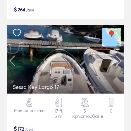
$
264
/ден
Sessa Key Largo 17
Моторна яхта
17 ft
5
0
5 m
Кръстосване
$
172
/ден