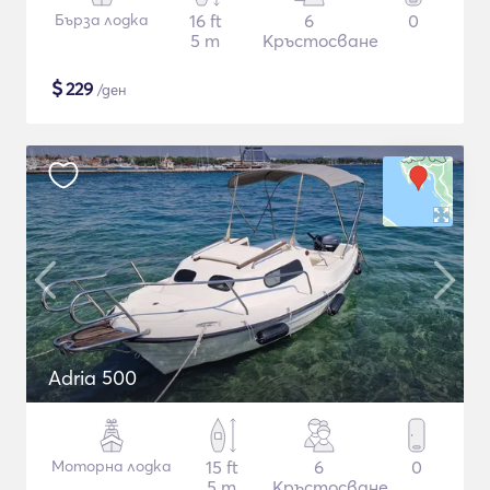
Бърза лодка
16 ft
6
0
5 m
Кръстосване
$
229
/ден
Adria 500
Моторна лодка
15 ft
6
0
5 m
Кръстосване