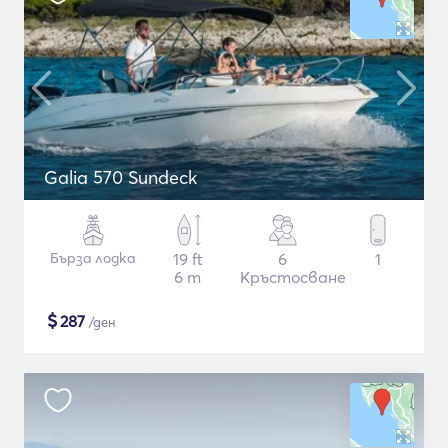
Galia 570 Sundeck
Бърза лодка
19 ft
6
1
6 m
Кръстосване
$
287
/ден