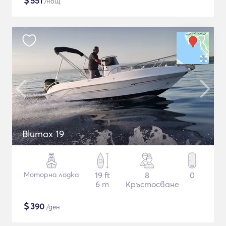
$
551
/нощ
Blumax 19
Моторна лодка
19 ft
8
0
6 m
Кръстосване
$
390
/ден