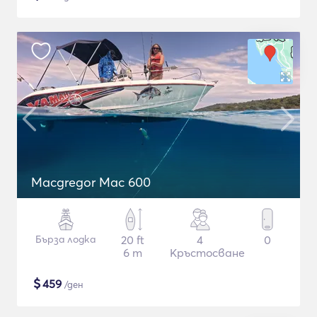
Macgregor Mac 600
Бърза лодка
20 ft
4
0
6 m
Кръстосване
$
459
/ден