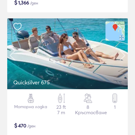
$
1,366
/ден
Quicksilver 675
Моторна лодка
23 ft
8
1
7 m
Кръстосване
$
470
/ден