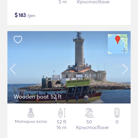
5 m
Кръстосване
$
183
/ден
Wooden boat 52 ft
Моторна яхта
52 ft
50
0
16 m
Кръстосване