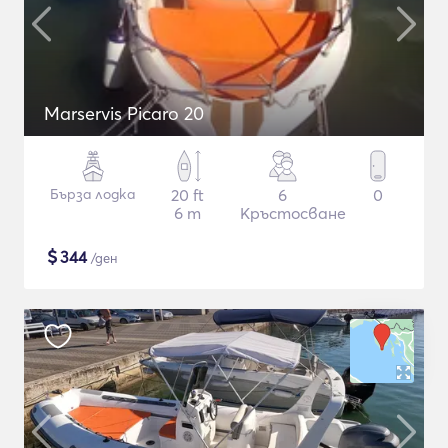
Marservis Picaro 20
Бърза лодка
20 ft
6
0
6 m
Кръстосване
$
344
/ден