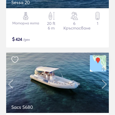
Sessa 20
Моторна яхта
20 ft
6
1
6 m
Кръстосване
$
424
/ден
Sacs S680