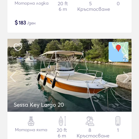
Моторна лодка
20 ft
5
0
6 m
Кръстосване
$
183
/ден
Sessa Key Largo 20
Моторна яхта
20 ft
8
1
6 m
Кръстосване