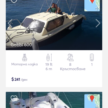
Gobbi 600
Моторна лодка
19 ft
8
1
6 m
Кръстосване
$
241
/ден