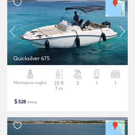
Quicksilver 675
Моторна лодка
23 ft
2
1
1
7 m
$
528
/нощ