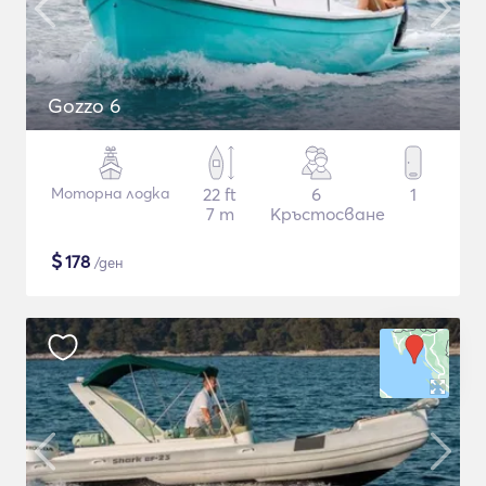
Gozzo 6
Моторна лодка
22 ft
6
1
7 m
Кръстосване
$
178
/ден