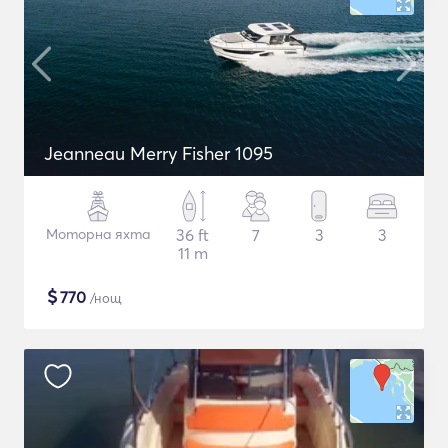
Jeanneau Merry Fisher 1095
Моторна яхта
36 ft
7
3
3
11 m
$
770
/нощ