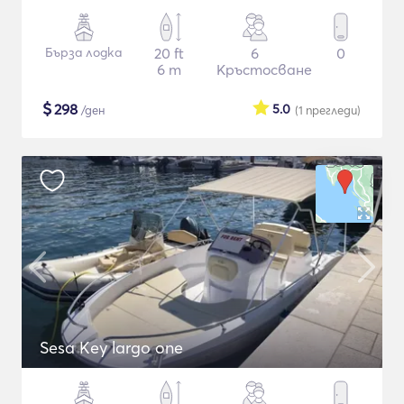
Бърза лодка
20 ft
6
0
6 m
Кръстосване
$
298
5.0
/ден
(1
прегледи
)
Sesa Key largo one