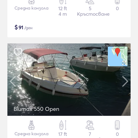
Средна конзола
12 ft
5
0
4 m
Кръстосване
$
91
/ден
Blumax 550 Open
Средна конзола
17 ft
7
0