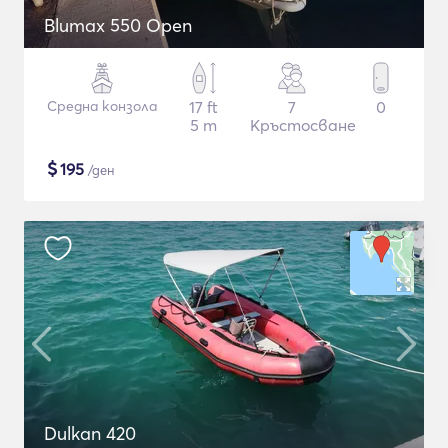
Blumax 550 Open
Средна конзола
17 ft
7
0
5 m
Кръстосване
$
195
/ден
Dulkan 420