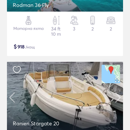
Rodman 36 Fly
Моторна яхта
34 ft
3
2
2
10 m
$
918
/нощ
Ranieri Stargate 20