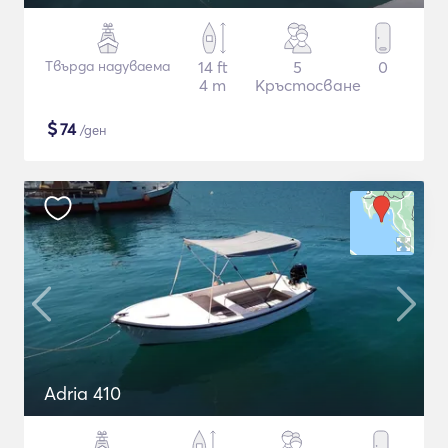
Твърда надуваема
14 ft
5
0
4 m
Кръстосване
$
74
/ден
Adria 410