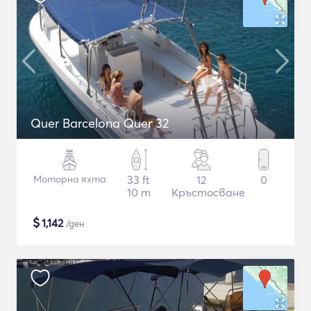
Quer Barcelona Quer 32
Моторна яхта
33 ft
12
0
10 m
Кръстосване
$
1,142
/ден