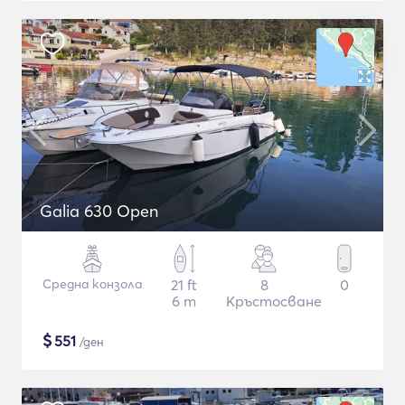
Galia 630 Open
Средна конзола
21 ft
8
0
6 m
Кръстосване
$
551
/ден