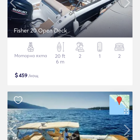
Fisher 20 Open Deck
Моторна яхта
20 ft
2
1
2
6 m
$
459
/нощ