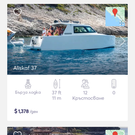
Aliskaf 37
Бърза лодка
37 ft
12
0
11 m
Кръстосване
$
1,378
/ден