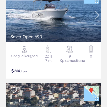
Saver Open 690
Средна конзола
22 ft
9
0
7 m
Кръстосване
$
614
/ден