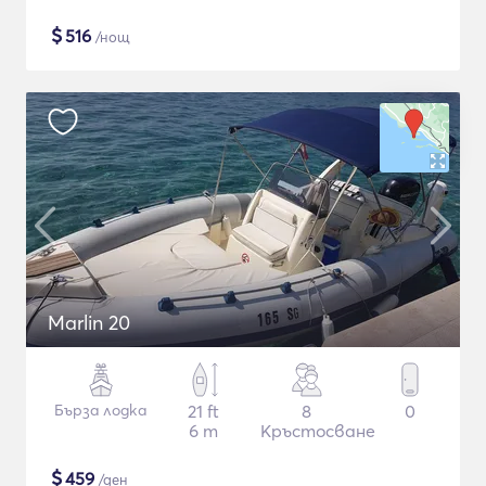
$
516
/нощ
Marlin 20
Бърза лодка
21 ft
8
0
6 m
Кръстосване
$
459
/ден