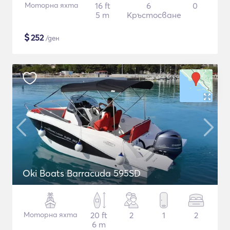
Моторна яхта
16 ft
6
0
5 m
Кръстосване
$
252
/ден
Oki Boats Barracuda 595SD
Моторна яхта
20 ft
2
1
2
6 m