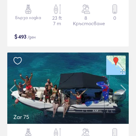
Бърза лодка
23 ft
8
0
7 m
Кръстосване
$
493
/ден
Zar 75