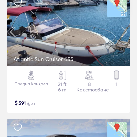
Atlantic Sun Cruiser 655
Средна конзола
21 ft
8
1
6 m
Кръстосване
$
591
/ден