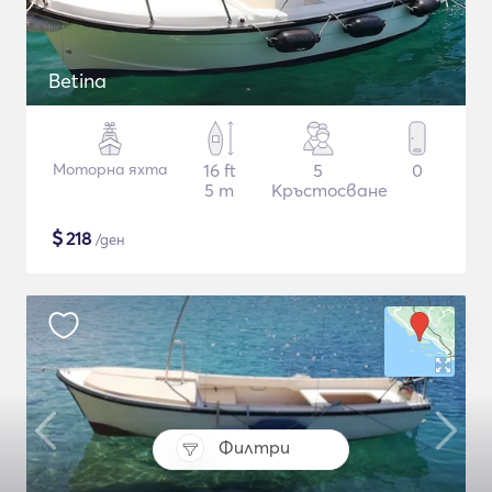
Betina
Моторна яхта
16 ft
5
0
5 m
Кръстосване
$
218
/ден
Филтри