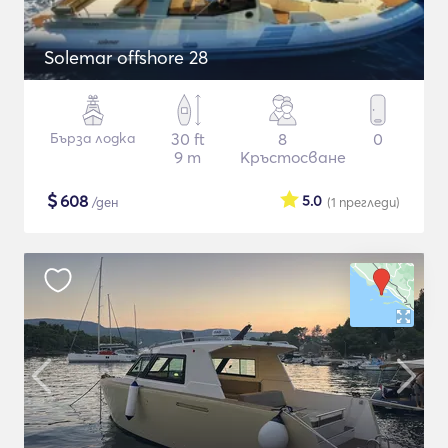
Solemar offshore 28
Бърза лодка
30 ft
8
0
9 m
Кръстосване
$
608
5.0
/ден
(1
прегледи
)