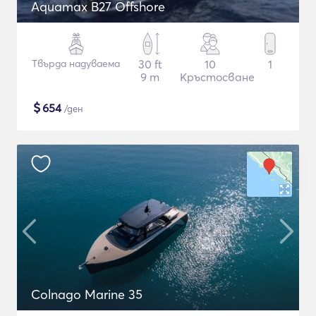
Aquamax B27 Offshore
Твърда надуваема
30 ft
10
1
9 m
Кръстосване
$
654
/ден
Colnago Marine 35