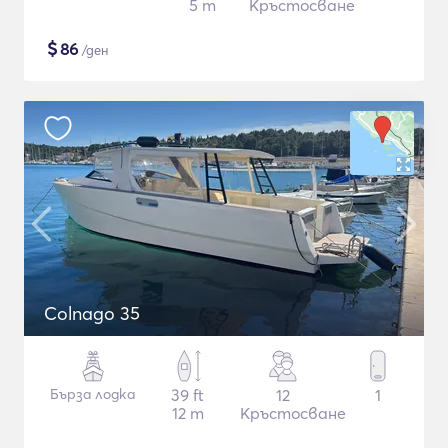
5 m
Кръстосване
$
86
/ден
Colnago 35
Бърза лодка
39 ft
12
1
12 m
Кръстосване