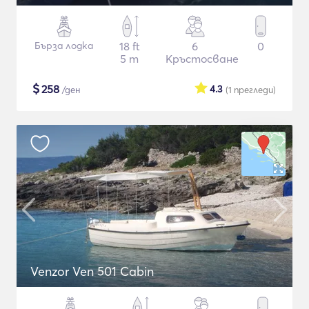
Бърза лодка
18 ft
6
0
5 m
Кръстосване
$
258
4.3
/ден
(1
прегледи
)
Venzor Ven 501 Cabin