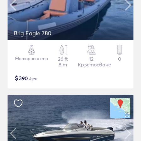
Brig Eagle 780
Моторна яхта
26 ft
12
0
8 m
Кръстосване
$
390
/ден