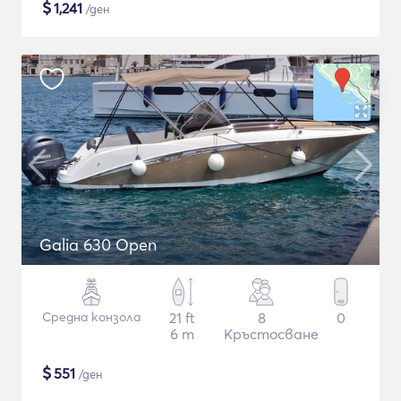
$
1,241
/ден
Galia 630 Open
Средна конзола
21 ft
8
0
6 m
Кръстосване
$
551
/ден