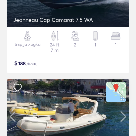
Jeanneau Cap Camarat 7.5 WA
Бърза лодка
24 ft
2
1
1
7 m
$
188
/нощ