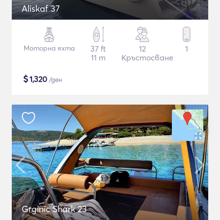
Aliskaf 37
Моторна яхта
37 ft
12
1
11 m
Кръстосване
$
1,320
/ден
Grginic Shark 23