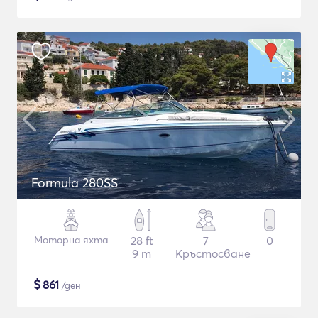
Formula 280SS
Моторна яхта
28 ft
7
0
9 m
Кръстосване
$
861
/ден