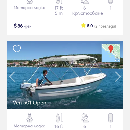
Моторна лодка
17 ft
6
1
5 m
Кръстосване
$
86
5.0
/ден
(2
прегледи
)
Ven 501 Open
Моторна лодка
16 ft
6
1