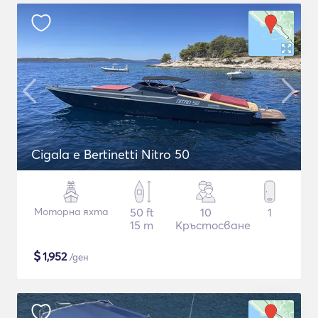
Cigala e Bertinetti Nitro 50
Моторна яхта
50 ft
10
1
15 m
Кръстосване
$
1,952
/ден