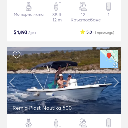
Моторна яхта
38 ft
12
1
12 m
Кръстосване
$
1,493
5.0
/ден
(1
прегледи
)
Remia Plast Nautika 500