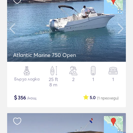
Atlantic Marine 750 Open
Бърза лодка
25 ft
2
1
1
8 m
$
356
5.0
/нощ
(1
прегледи
)