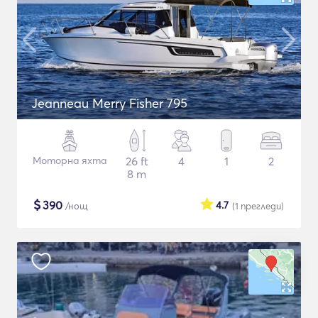
Jeanneau Merry Fisher 795
Моторна яхта
26 ft
4
1
2
8 m
$
390
4.7
/нощ
(1
прегледи
)