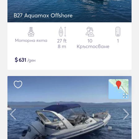
B27 Aquamax Offshore
Моторна яхта
27 ft
10
1
8 m
Кръстосване
$
631
/ден