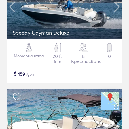
Speedy Cayman Deluxe
Моторна яхта
20 ft
8
0
6 m
Кръстосване
$
459
/ден