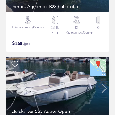
Inmark Aquamax B23 (inflatable)
Твърда надуваема
23 ft
12
0
7 m
Кръстосване
$
268
/ден
Quicksilver 555 Active Open