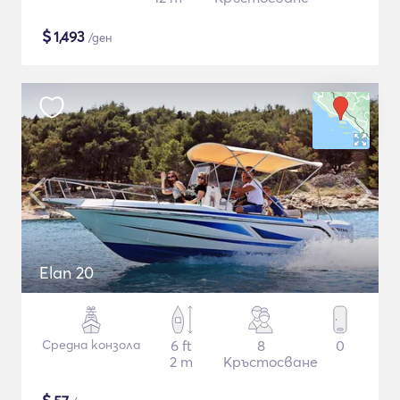
$
1,493
/ден
Elan 20
Средна конзола
6 ft
8
0
2 m
Кръстосване