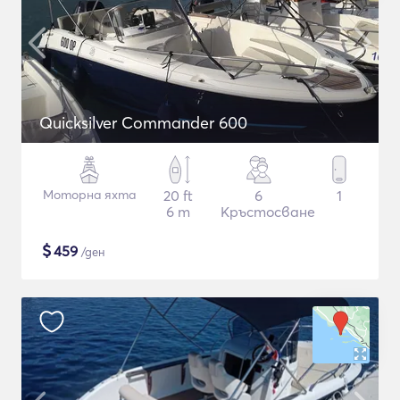
Quicksilver Commander 600
Моторна яхта
20 ft
6
1
6 m
Кръстосване
$
459
/ден