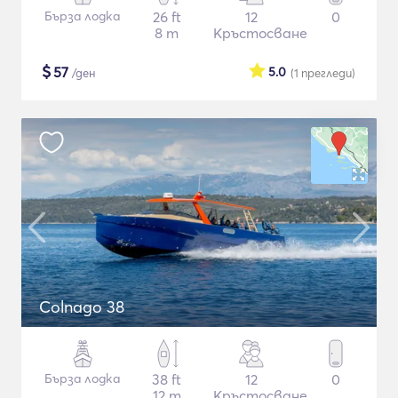
Бърза лодка
26 ft
12
0
8 m
Кръстосване
$
57
5.0
/ден
(1
прегледи
)
Colnago 38
Бърза лодка
38 ft
12
0
12 m
Кръстосване