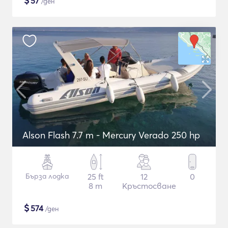
$
57
/ден
Alson Flash 7.7 m - Mercury Verado 250 hp
Бърза лодка
25 ft
12
0
8 m
Кръстосване
$
574
/ден