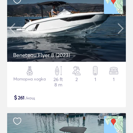
Beneteau Flyer 8 (2023)
Моторна лодка
26 ft
2
1
1
8 m
$
261
/нощ