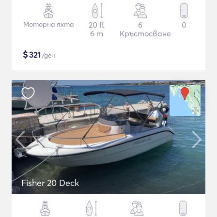
Моторна яхта
20 ft
6
0
6 m
Кръстосване
$
321
/ден
Fisher 20 Deck