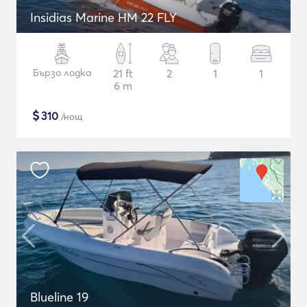
Insidias Marine HM 22 FLY
Бърза лодка
21 ft
2
1
1
6 m
$
310
/нощ
Blueline 19