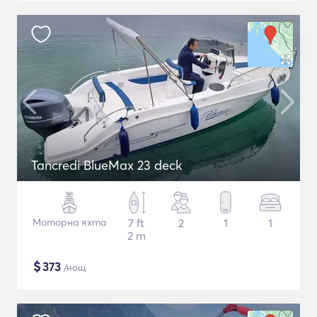
Tancredi BlueMax 23 deck
Моторна яхта
7 ft
2
1
1
2 m
$
373
/нощ