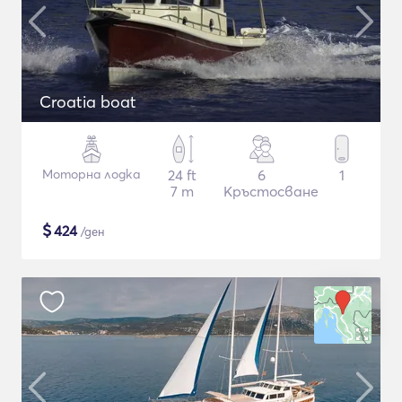
Croatia boat
Моторна лодка
24 ft
6
1
7 m
Кръстосване
$
424
/ден