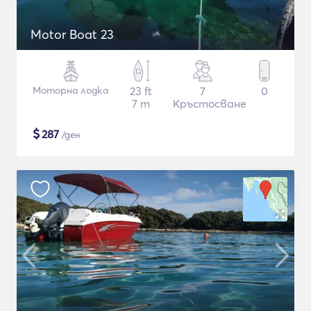
Motor Boat 23
Моторна лодка
23 ft
7
0
7 m
Кръстосване
$
287
/ден