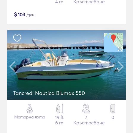
4 m
Кръстосване
$
103
/ден
Tancredi Nautica Blumax 550
Моторна яхта
19 ft
7
0
6 m
Кръстосване