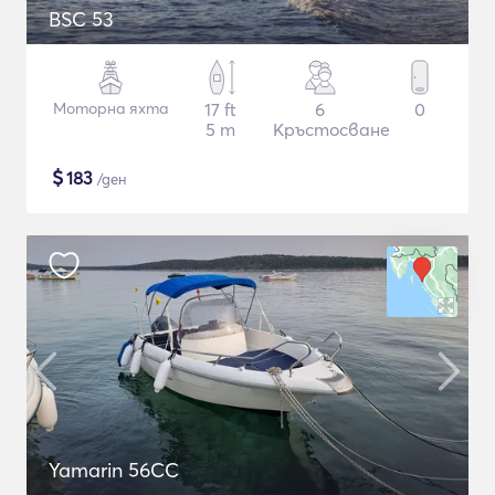
BSC 53
Моторна яхта
17 ft
6
0
5 m
Кръстосване
$
183
/ден
Yamarin 56CC