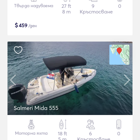
Твърда надуваема
27 ft
9
0
8 m
Кръстосване
$
459
/ден
Salmeri Mida 555
Моторна яхта
18 ft
6
0
5 m
Кръстосване