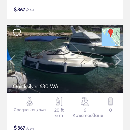
$
367
/ден
Quicksilver 630 WA
Средна конзола
20 ft
6
0
6 m
Кръстосване
$
367
/ден