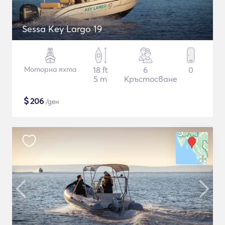
Sessa Key Largo 19
Моторна яхта
18 ft
6
0
5 m
Кръстосване
$
206
/ден