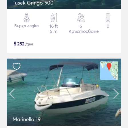
Tusek Gringo 500
Бърза лодка
16 ft
6
0
5 m
Кръстосване
$
252
/ден
Marinello 19