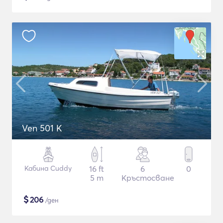
Ven 501 K
Кабина Cuddy
16 ft
6
0
5 m
Кръстосване
$
206
/ден