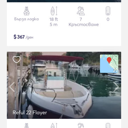
Бърза лодка
18 ft
7
0
5 m
Кръстосване
$
367
/ден
Reful 22 Flayer