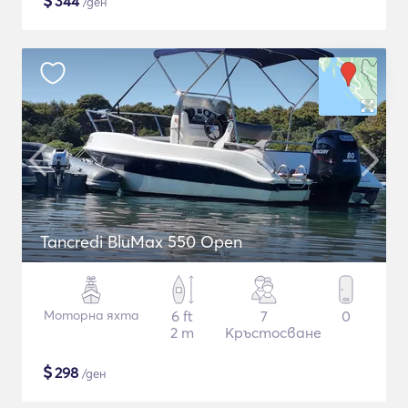
$
344
/ден
Tancredi BluMax 550 Open
Моторна яхта
6 ft
7
0
2 m
Кръстосване
$
298
/ден