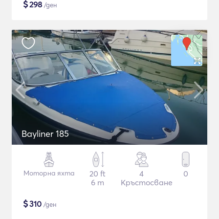
$
298
/ден
Bayliner 185
Моторна яхта
20 ft
4
0
6 m
Кръстосване
$
310
/ден