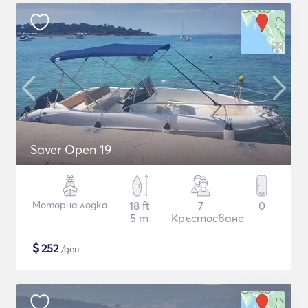
Saver Open 19
Моторна лодка
18 ft
7
0
5 m
Кръстосване
$
252
/ден