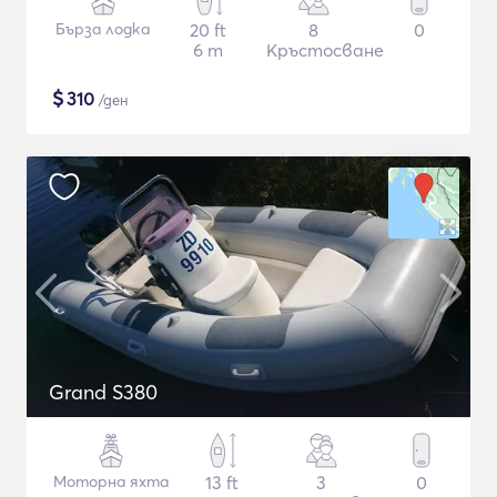
Бърза лодка
20 ft
8
0
6 m
Кръстосване
$
310
/ден
Grand S380
Моторна яхта
13 ft
3
0