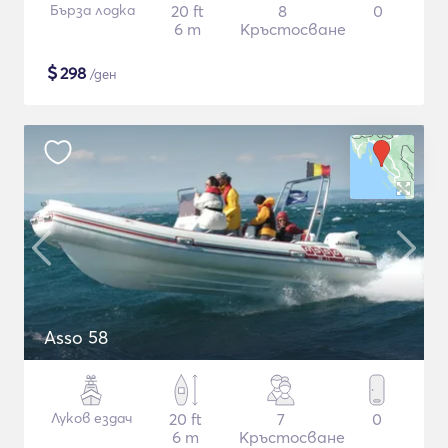
Бърза лодка
20 ft
8
0
6 m
Кръстосване
$
298
/ден
Asso 58
Луков ездач
20 ft
7
0
6 m
Кръстосване