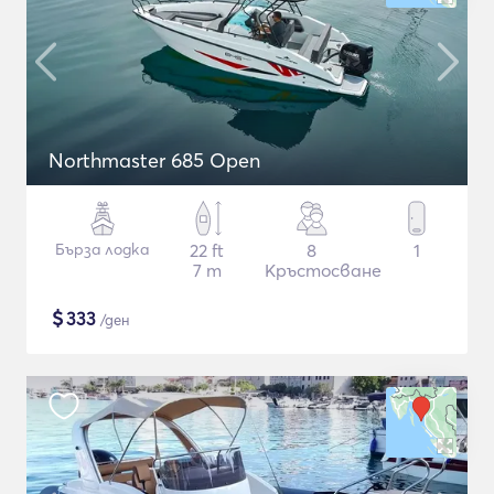
Northmaster 685 Open
Бърза лодка
22 ft
8
1
7 m
Кръстосване
$
333
/ден