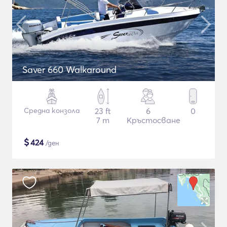
Saver 660 Walkaround
Средна конзола
23 ft
6
0
7 m
Кръстосване
$
424
/ден