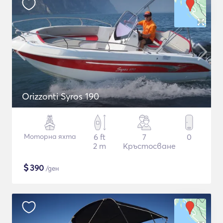
Orizzonti Syros 190
Моторна яхта
6 ft
7
0
2 m
Кръстосване
$
390
/ден