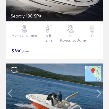
Searay 190 SPX
Моторна яхта
6 ft
8
0
2 m
Кръстосване
$
390
/ден