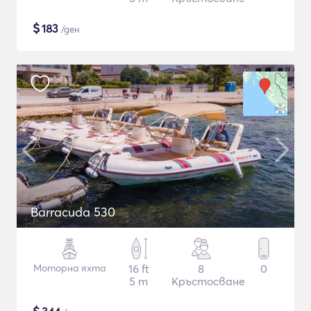
$
183
/ден
Barracuda 530
Моторна яхта
16 ft
8
0
5 m
Кръстосване