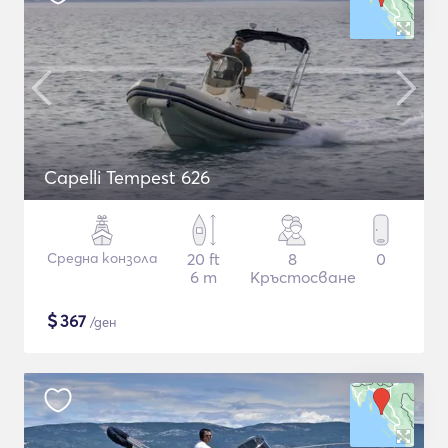
Capelli Tempest 626
Средна конзола
20 ft
8
0
6 m
Кръстосване
$
367
/ден