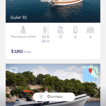
Gulet 92
Моторна яхта
92 ft
12
6
6
28 m
$
2,952
/нощ
Филтри