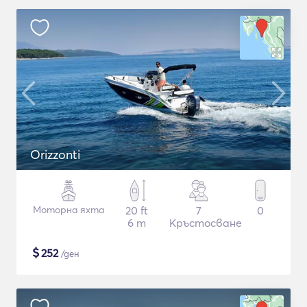
Orizzonti
Моторна яхта
20 ft
7
0
6 m
Кръстосване
$
252
/ден