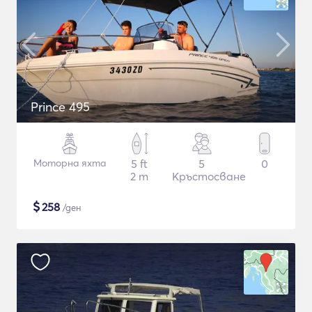
Prince 495
Моторна яхта
5 ft
5
0
2 m
Кръстосване
$
258
/ден