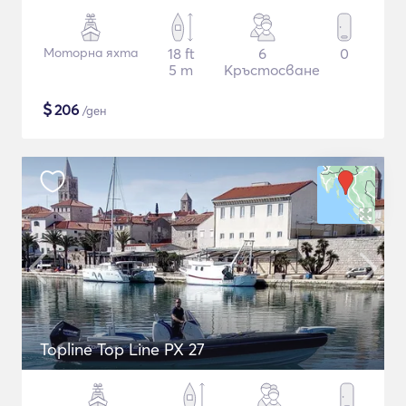
Моторна яхта
18 ft
6
0
5 m
Кръстосване
$
206
/ден
Topline Top Line PX 27