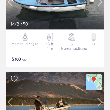
M/B 450
Моторна лодка
13 ft
6
0
4 m
Кръстосване
$
103
/ден