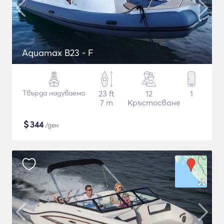
Aquamax B23 - F
Твърда надуваема
23 ft
12
1
7 m
Кръстосване
$
344
/ден