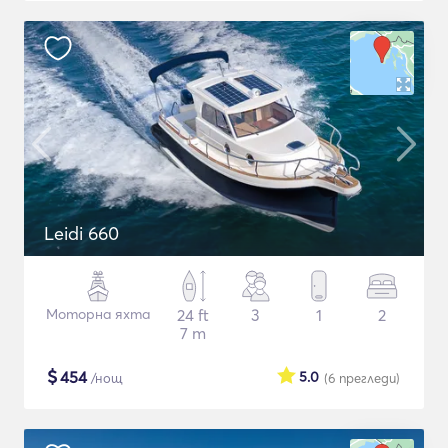
Leidi 660
Моторна яхта
24 ft
3
1
2
7 m
$
454
5.0
/нощ
(6
прегледи
)