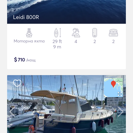
Leidi 800R
Моторна яхта
29 ft
4
2
2
9 m
$
710
/нощ