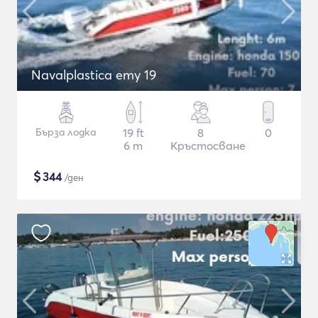
Navalplastica emy 19
Бърза лодка
19 ft
8
0
6 m
Кръстосване
$
344
/ден