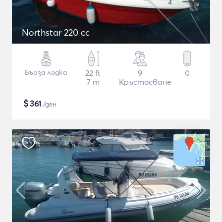
Northstar 220 cc
Бърза лодка
22 ft
9
0
7 m
Кръстосване
$
361
/ден