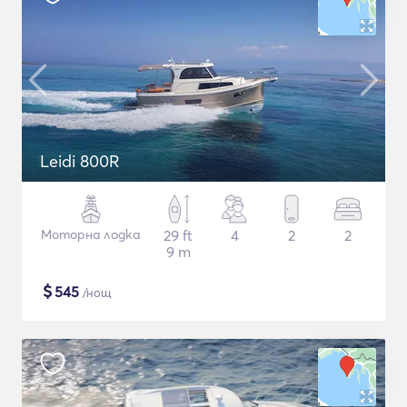
Leidi 800R
Моторна лодка
29 ft
4
2
2
9 m
$
545
/нощ