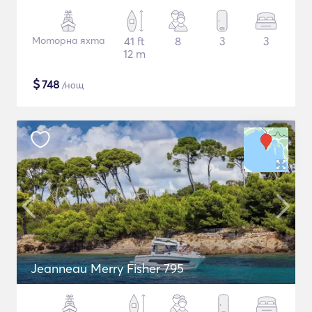
Моторна яхта
41 ft
8
3
3
12 m
$
748
/нощ
Jeanneau Merry Fisher 795