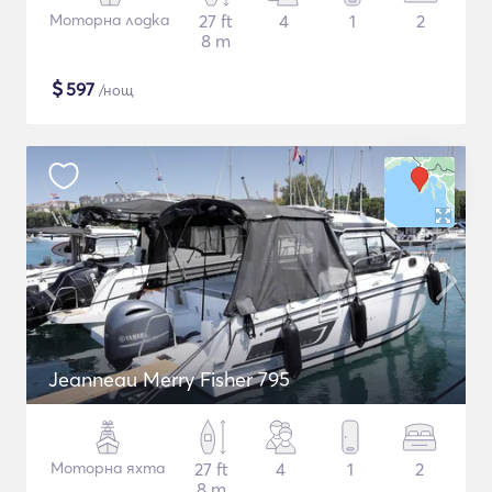
Моторна лодка
27 ft
4
1
2
8 m
$
597
/нощ
Jeanneau Merry Fisher 795
Моторна яхта
27 ft
4
1
2
8 m