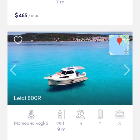
7 m
$
465
/нощ
Leidi 800R
Моторна лодка
29 ft
5
2
3
9 m