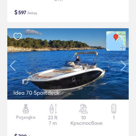
$
597
/нощ
Idea 70 Sportdeck
Разходка
23 ft
10
1
7 m
Кръстосване