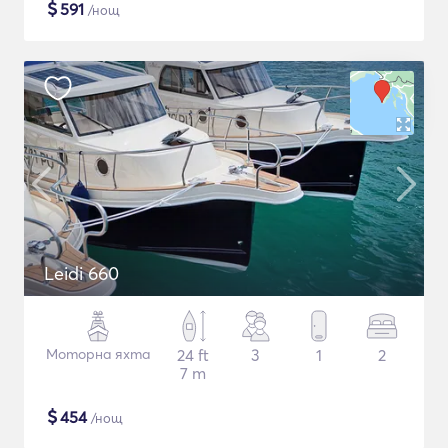
$
591
/нощ
Leidi 660
Моторна яхта
24 ft
3
1
2
7 m
$
454
/нощ