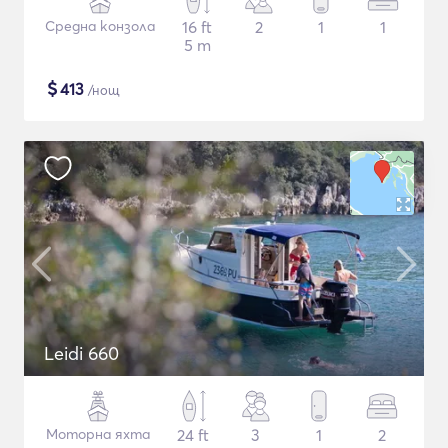
Средна конзола
16 ft
2
1
1
5 m
$
413
/нощ
Leidi 660
Моторна яхта
24 ft
3
1
2