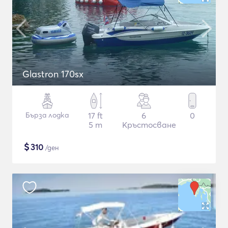
Glastron 170sx
Бърза лодка
17 ft
6
0
5 m
Кръстосване
$
310
/ден