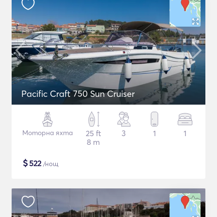
Pacific Craft 750 Sun Cruiser
Моторна яхта
25 ft
3
1
1
8 m
$
522
/нощ