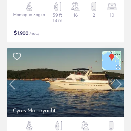
Моторна лодка
59 ft
16
2
10
18 m
$
1,900
/нощ
Cyrus Motoryacht