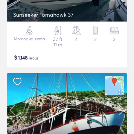
Sunseeker Tomahawk 37
Моторна яхта
37 ft
4
2
2
11 m
$
1,148
/нощ