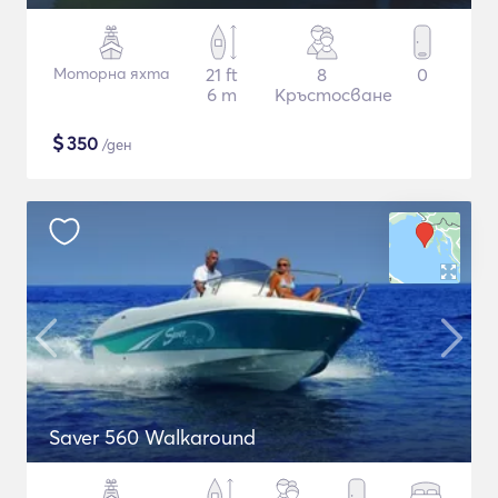
Моторна яхта
21 ft
8
0
6 m
Кръстосване
$
350
/ден
Saver 560 Walkaround