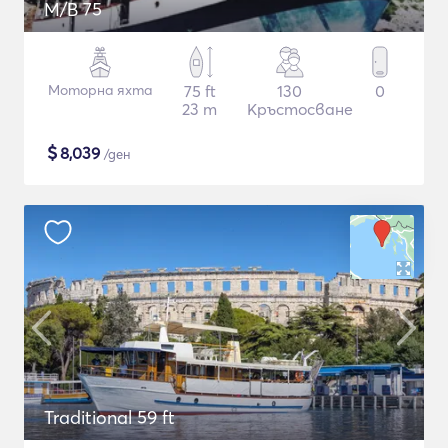
M/B 75
Моторна яхта
75 ft
130
0
23 m
Кръстосване
$
8,039
/ден
Traditional 59 ft