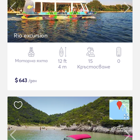
Rio excursion
Моторна яхта
12 ft
15
0
4 m
Кръстосване
$
643
/ден