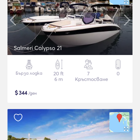
Salmeri Calypso 21
Бърза лодка
20 ft
7
0
6 m
Кръстосване
$
344
/ден