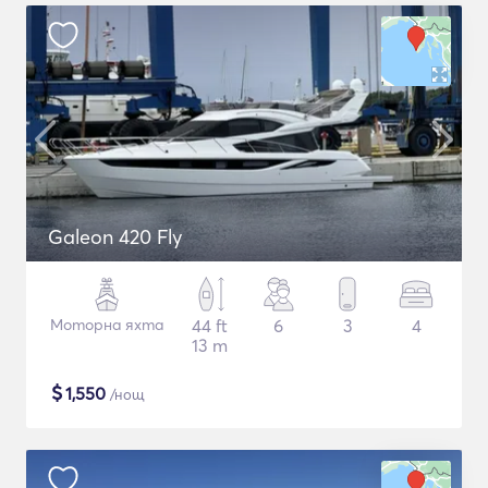
Galeon 420 Fly
Моторна яхта
44 ft
6
3
4
13 m
$
1,550
/нощ