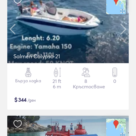
Salmeri Calypso 21
Бърза лодка
21 ft
8
0
6 m
Кръстосване
$
344
/ден