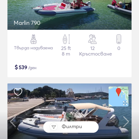
Marlin 790
Твърда надуваема
25 ft
12
0
8 m
Кръстосване
$
539
/ден
Филтри