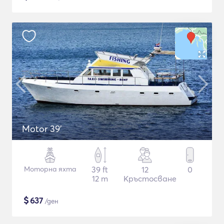
Motor 39'
Моторна яхта
39 ft
12
0
12 m
Кръстосване
$
637
/ден