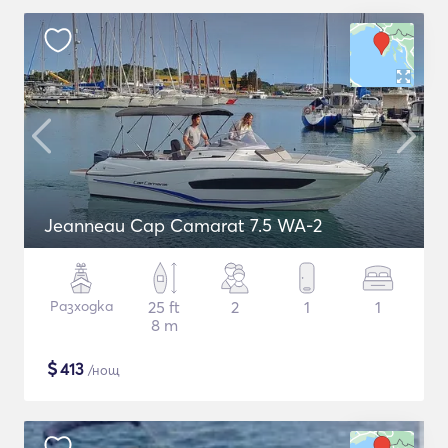
Jeanneau Cap Camarat 7.5 WA-2
Разходка
25 ft
2
1
1
8 m
$
413
/нощ