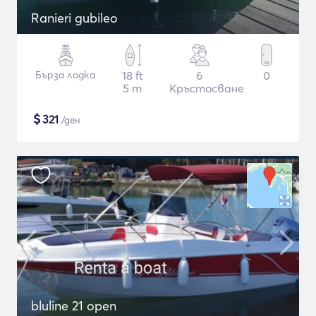
Ranieri gubileo
Бърза лодка
18 ft
6
0
5 m
Кръстосване
$
321
/ден
bluline 21 open