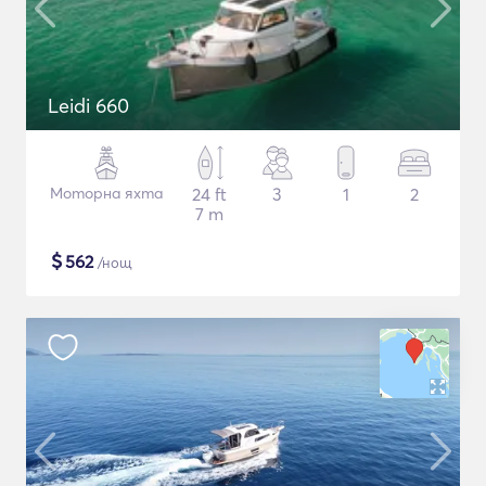
Leidi 660
Моторна яхта
24 ft
3
1
2
7 m
$
562
/нощ