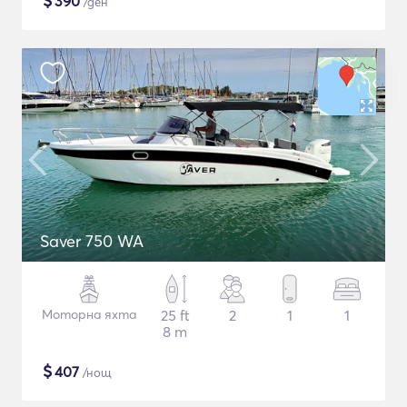
$
390
/ден
Saver 750 WA
Моторна яхта
25 ft
2
1
1
8 m
$
407
/нощ