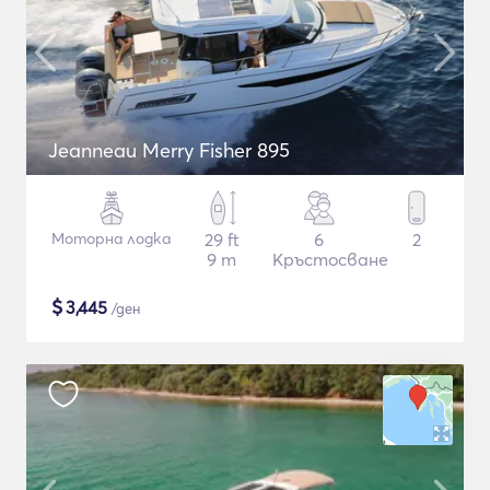
Jeanneau Merry Fisher 895
Моторна лодка
29 ft
6
2
9 m
Кръстосване
$
3,445
/ден