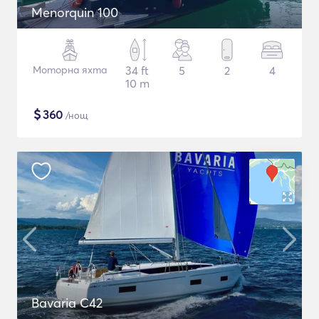
Menorquin 100
Моторна яхта
34 ft
5
2
4
10 m
$
360
/нощ
Bavaria C42