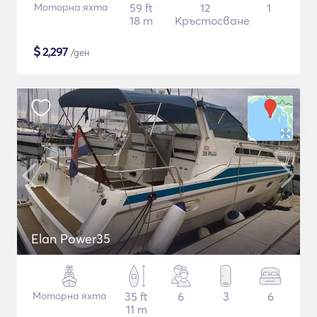
Моторна яхта
59 ft
12
1
18 m
Кръстосване
$
2,297
/ден
Elan Power35
Моторна яхта
35 ft
6
3
6
11 m