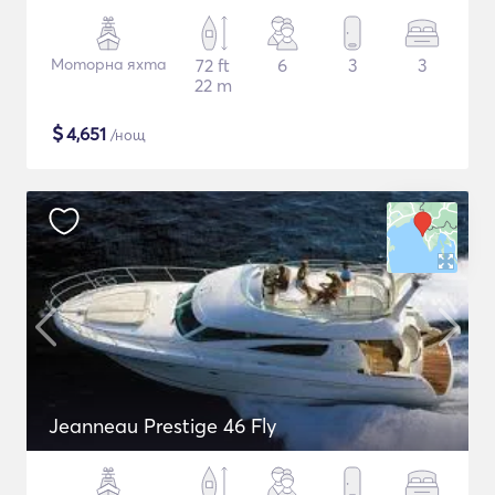
Моторна яхта
72 ft
6
3
3
22 m
$
4,651
/нощ
Jeanneau Prestige 46 Fly