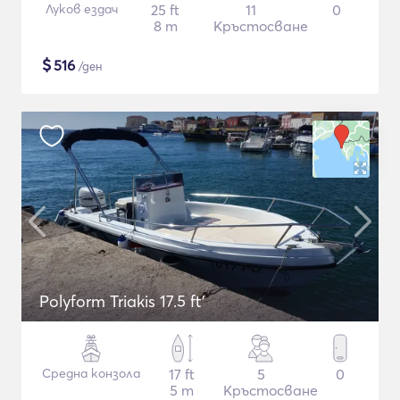
Луков ездач
25 ft
11
0
8 m
Кръстосване
$
516
/ден
Polyform Triakis 17.5 ft'
Средна конзола
17 ft
5
0
5 m
Кръстосване