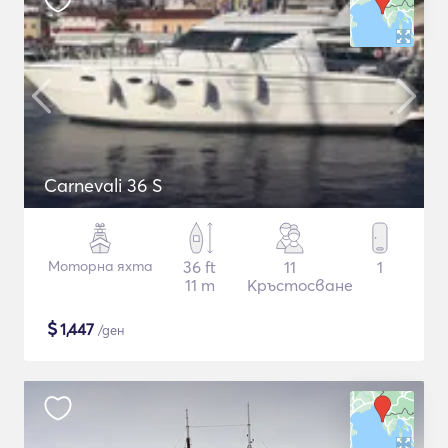
Carnevali 36 S
Моторна яхта
36 ft
11
1
11 m
Кръстосване
$
1,447
/ден