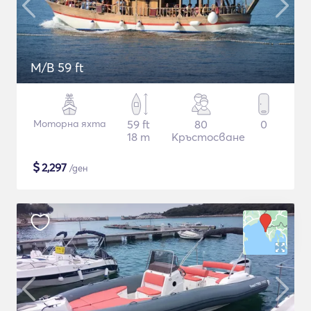
M/B 59 ft
Моторна яхта
59 ft
80
0
18 m
Кръстосване
$
2,297
/ден