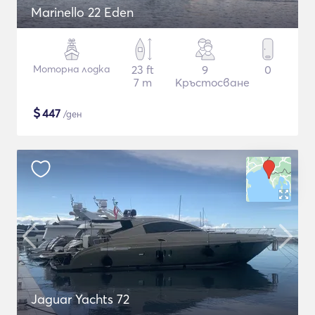
Marinello 22 Eden
Моторна лодка
23 ft
9
0
7 m
Кръстосване
$
447
/ден
Jaguar Yachts 72