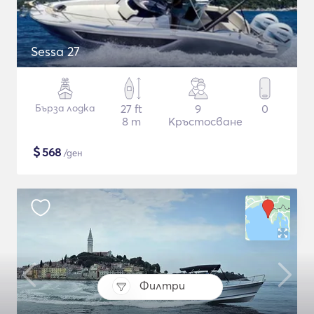
Sessa 27
Бърза лодка
27 ft
9
0
8 m
Кръстосване
$
568
/ден
Филтри