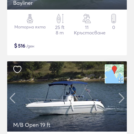
Bayliner
Моторна яхта
25 ft
11
0
8 m
Кръстосване
$
516
/ден
M/B Open 19 ft