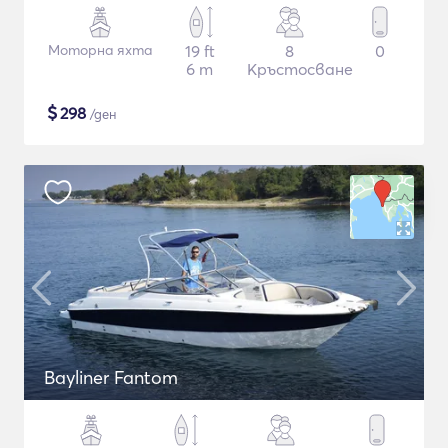
Моторна яхта
19 ft
8
0
6 m
Кръстосване
$
298
/ден
Bayliner Fantom