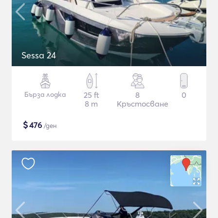
Sessa 24
Бърза лодка
25 ft
8
0
8 m
Кръстосване
$
476
/ден