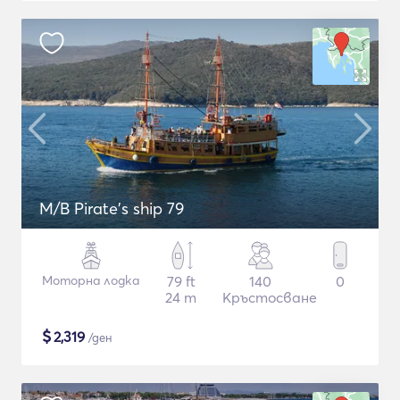
M/B Pirate's ship 79
Моторна лодка
79 ft
140
0
24 m
Кръстосване
$
2,319
/ден