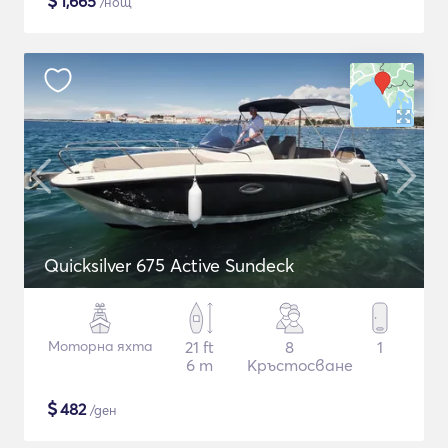
$
1,665
/нощ
Quicksilver 675 Active Sundeck
Моторна яхта
21 ft
8
1
6 m
Кръстосване
$
482
/ден