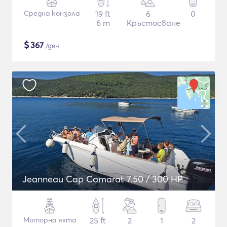
Средна конзола
19 ft
6
0
6 m
Кръстосване
$
367
/ден
Jeanneau Cap Camarat 7.50 / 300 HP
Моторна яхта
25 ft
2
1
2