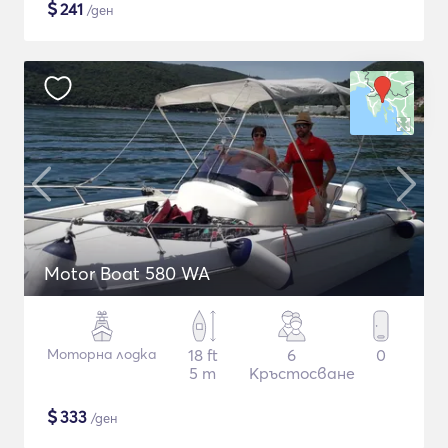
$
241
/ден
Motor Boat 580 WA
Моторна лодка
18 ft
6
0
5 m
Кръстосване
$
333
/ден