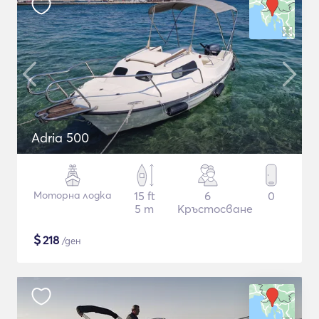
Adria 500
Моторна лодка
15 ft
6
0
5 m
Кръстосване
$
218
/ден