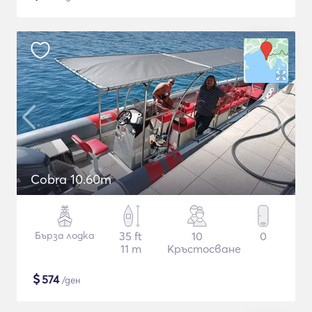
Cobra 10.60m
Бърза лодка
35 ft
10
0
11 m
Кръстосване
$
574
/ден