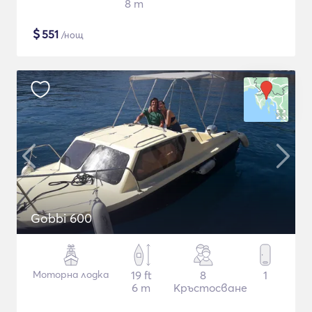
8 m
$
551
/нощ
Gobbi 600
Моторна лодка
19 ft
8
1
6 m
Кръстосване