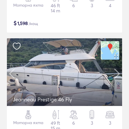
Моторна яхта
46 ft
6
3
4
14 m
$
1,598
/нощ
Jeanneau Prestige 46 Fly
Моторна яхта
49 ft
6
3
3
15 m