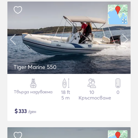
Tiger Marine 550
Твърда надуваема
18 ft
10
0
5 m
Кръстосване
$
333
/ден