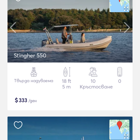
Stingher 550
Твърда надуваема
18 ft
10
0
5 m
Кръстосване
$
333
/ден