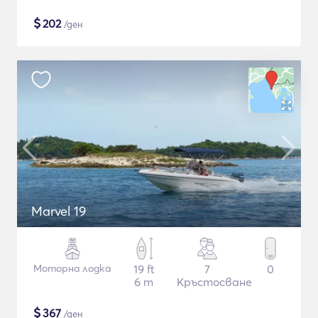
$
202
/ден
Marvel 19
Моторна лодка
19 ft
7
0
6 m
Кръстосване
$
367
/ден