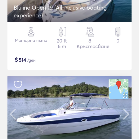
Bluline Open 19 (All-inclusive boating
experience)
Моторна яхта
20 ft
8
0
6 m
Кръстосване
$
514
/ден