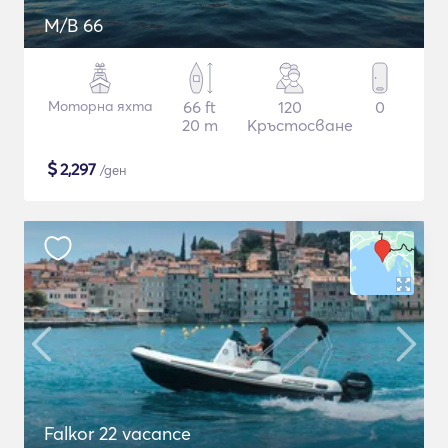
M/B 66
Моторна яхта
66 ft
120
0
20 m
Кръстосване
$
2,297
/ден
Falkor 22 vacance