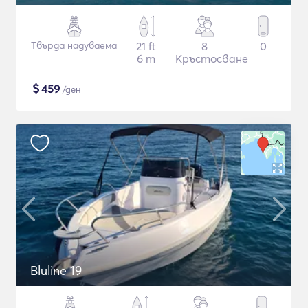
Твърда надуваема
21 ft
8
0
6 m
Кръстосване
$
459
/ден
Bluline 19