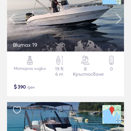
Blumax 19
Моторна лодка
19 ft
8
0
6 m
Кръстосване
$
390
/ден