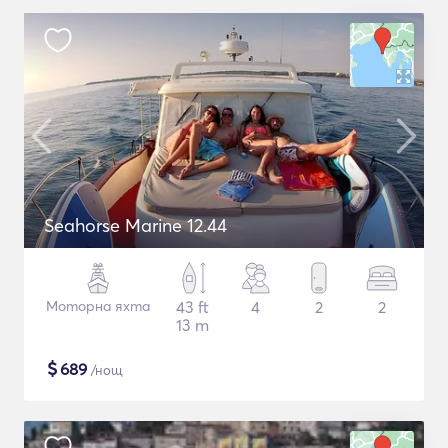
Seahorse Marine 12.44
Моторна яхта
43 ft
4
2
2
13 m
$
689
/нощ