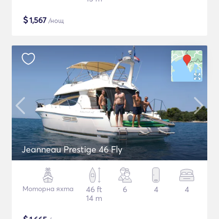
$
1,567
/нощ
Jeanneau Prestige 46 Fly
Моторна яхта
46 ft
6
4
4
14 m