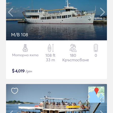
M/B 108
Моторна яхта
108 ft
180
0
33 m
Кръстосване
$
4,019
/ден