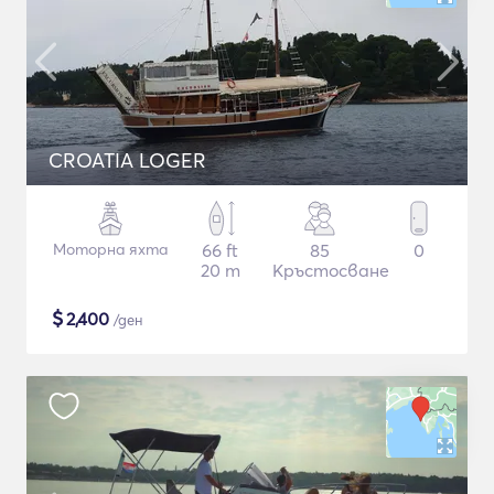
CROATIA LOGER
Моторна яхта
66 ft
85
0
20 m
Кръстосване
$
2,400
/ден