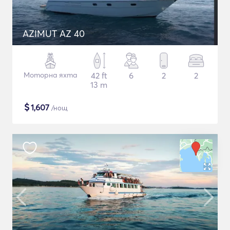
AZIMUT AZ 40
Моторна яхта
42 ft
6
2
2
13 m
$
1,607
/нощ