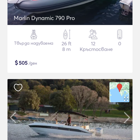
Marlin Dynamic 790 Pro
Твърда надуваема
26 ft
12
0
8 m
Кръстосване
$
505
/ден