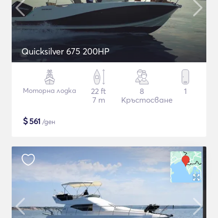
Quicksilver 675 200HP
Моторна лодка
22 ft
8
1
7 m
Кръстосване
$
561
/ден