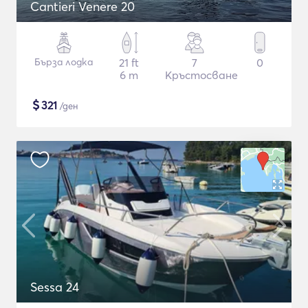
Cantieri Venere 20
Бърза лодка
21 ft
7
0
6 m
Кръстосване
$
321
/ден
Sessa 24