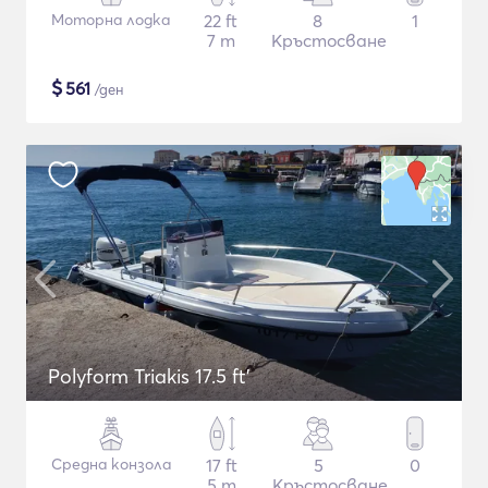
Моторна лодка
22 ft
8
1
7 m
Кръстосване
$
561
/ден
Polyform Triakis 17.5 ft'
Средна конзола
17 ft
5
0
5 m
Кръстосване