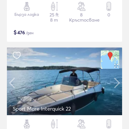
Бърза лодка
25 ft
8
0
8 m
Кръстосване
$
476
/ден
Sport Mare Interquick 22