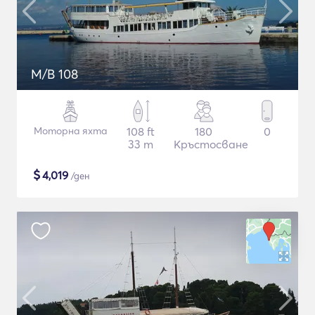
M/B 108
Моторна яхта
108 ft
180
0
33 m
Кръстосване
$
4,019
/ден