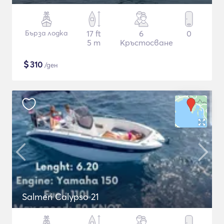
Бърза лодка
17 ft
6
0
5 m
Кръстосване
$
310
/ден
Salmeri Calypso 21