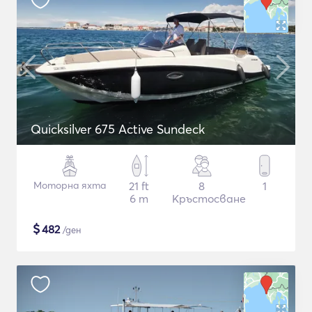
Quicksilver 675 Active Sundeck
Моторна яхта
21 ft
8
1
6 m
Кръстосване
$
482
/ден