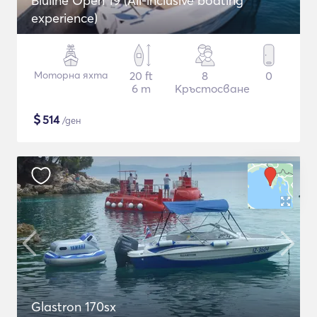
Bluline Open 19 (All-inclusive boating
experience)
Моторна яхта
20 ft
8
0
6 m
Кръстосване
$
514
/ден
Glastron 170sx