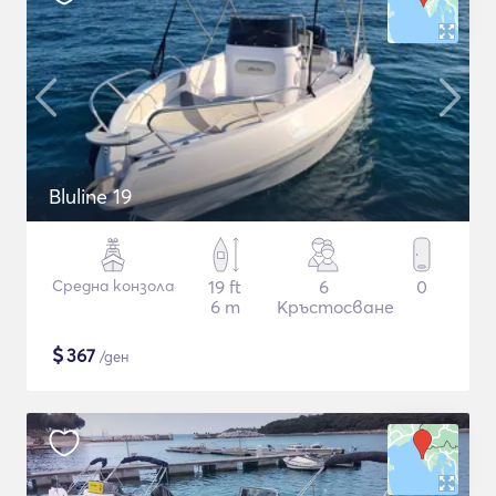
Bluline 19
Средна конзола
19 ft
6
0
6 m
Кръстосване
$
367
/ден