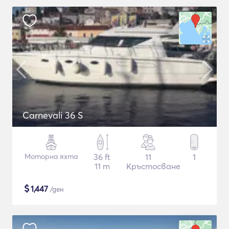
Carnevali 36 S
Моторна яхта
36 ft
11
1
11 m
Кръстосване
$
1,447
/ден