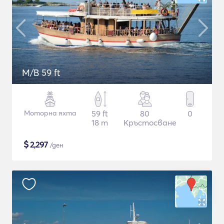
M/B 59 ft
Моторна яхта
59 ft
80
0
18 m
Кръстосване
$
2,297
/ден