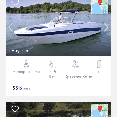
Bayliner
Моторна яхта
25 ft
11
0
8 m
Кръстосване
$
516
/ден