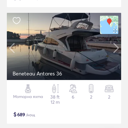
Beneteau Antares 36
Моторна яхта
38 ft
6
2
2
12 m
$
689
/нощ