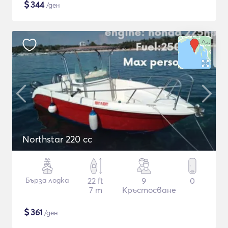
$
344
/ден
Northstar 220 cc
Бърза лодка
22 ft
9
0
7 m
Кръстосване
$
361
/ден