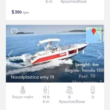
6 m
Кръстосване
$
350
/ден
Navalplastica emy 19
Бърза лодка
19 ft
8
0
6 m
Кръстосване