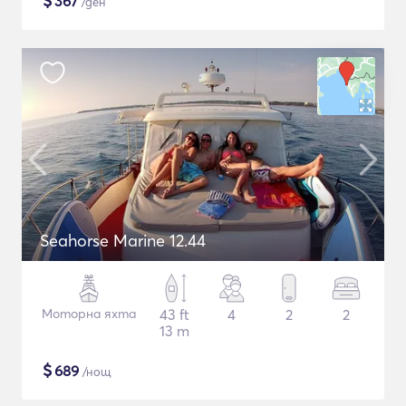
$
367
/ден
Seahorse Marine 12.44
Моторна яхта
43 ft
4
2
2
13 m
$
689
/нощ