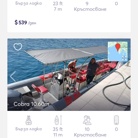
Бърза лодка
23 ft
9
0
7 m
Кръстосване
$
539
/ден
Cobra 10.60m
Бърза лодка
35 ft
10
0
11 m
Кръстосване