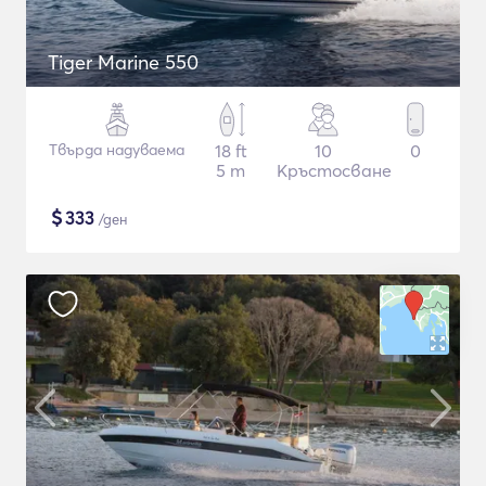
Tiger Marine 550
Твърда надуваема
18 ft
10
0
5 m
Кръстосване
$
333
/ден