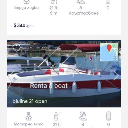
Бърза лодка
21 ft
8
0
6 m
Кръстосване
$
344
/ден
bluline 21 open
Моторна яхта
21 ft
8
0