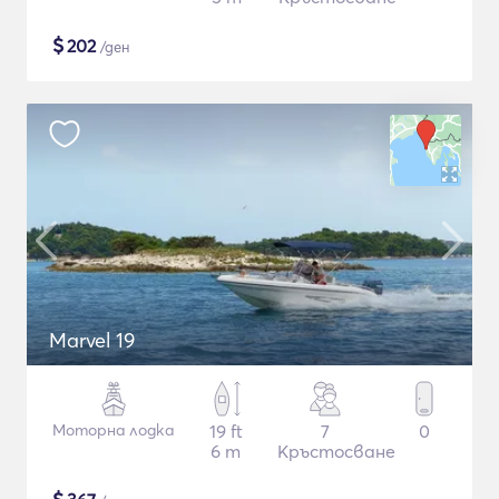
$
202
/ден
Marvel 19
Моторна лодка
19 ft
7
0
6 m
Кръстосване