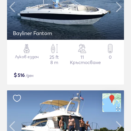
Bayliner Fantom
Луков ездач
25 ft
11
0
8 m
Кръстосване
$
516
/ден