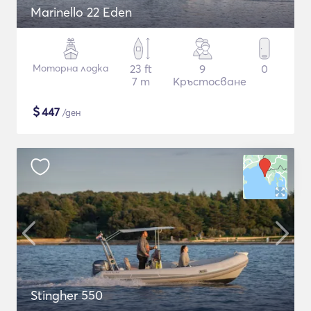
Marinello 22 Eden
Моторна лодка
23 ft
9
0
7 m
Кръстосване
$
447
/ден
Stingher 550