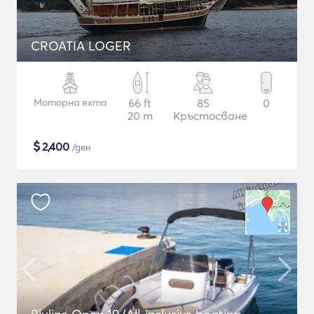
CROATIA LOGER
Моторна яхта
66 ft
85
0
20 m
Кръстосване
$
2,400
/ден