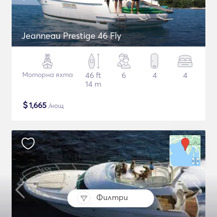
Jeanneau Prestige 46 Fly
Моторна яхта
46 ft
6
4
4
14 m
$
1,665
/нощ
Филтри