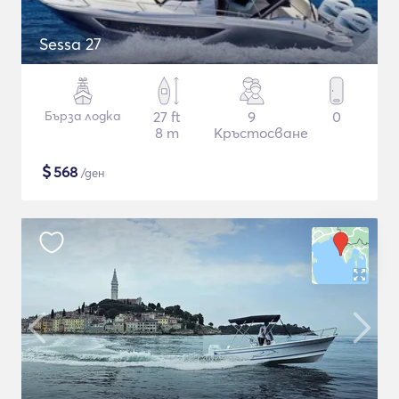
Sessa 27
Бърза лодка
27 ft
9
0
8 m
Кръстосване
$
568
/ден