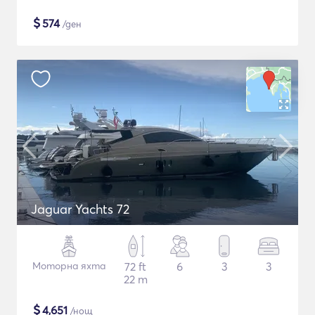
$
574
/ден
Jaguar Yachts 72
Моторна яхта
72 ft
6
3
3
22 m
$
4,651
/нощ