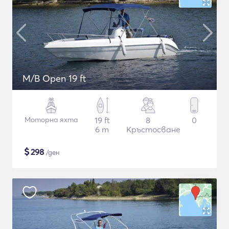
M/B Open 19 ft
Моторна яхта
19 ft
8
0
6 m
Кръстосване
$
298
/ден