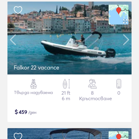
Falkor 22 vacance
Твърда надуваема
21 ft
8
0
6 m
Кръстосване
$
459
/ден