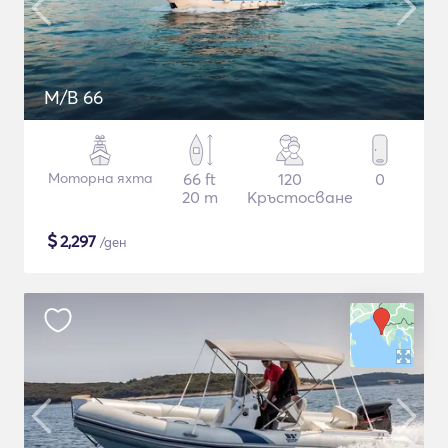
M/B 66
Моторна яхта
66 ft
120
0
20 m
Кръстосване
$
2,297
/ден