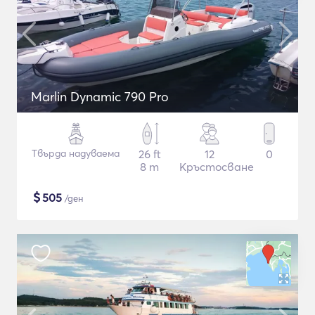
Marlin Dynamic 790 Pro
Твърда надуваема
26 ft
12
0
8 m
Кръстосване
$
505
/ден