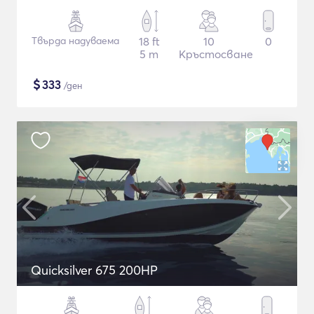
Твърда надуваема
18 ft
10
0
5 m
Кръстосване
$
333
/ден
Quicksilver 675 200HP