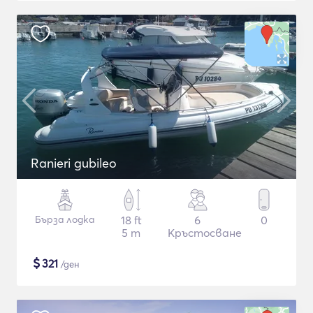
Ranieri gubileo
Бърза лодка
18 ft
6
0
5 m
Кръстосване
$
321
/ден