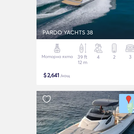
PARDO YACHTS 38
Моторна яхта
39 ft
4
2
3
12 m
$
2,641
/нощ