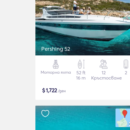
Pershing 52
Моторна яхта
52 ft
12
2
16 m
Кръстосване
$
1,722
/ден