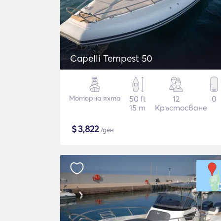
Capelli Tempest 50
Моторна яхта
50 ft
12
0
15 m
Кръстосване
$
3,822
/ден