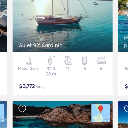
M
Gulet 92' Sardinia
p
Motor Sailer
92 ft
12
6
6
М
28 m
$
3,772
/нощ