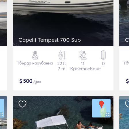
Capelli Tempest 700 Sup
C
Твърда надуваема
22 ft
11
0
Тв
7 m
Кръстосване
$
500
/ден