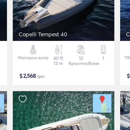
Capelli Tempest 40
C
Моторна яхта
40 ft
12
1
Тв
12 m
Кръстосване
$
2,568
/ден