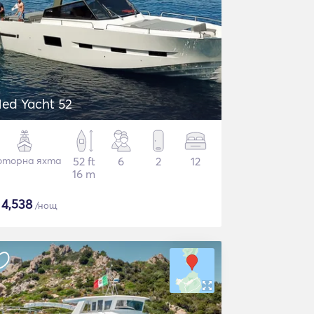
ed Yacht 52
торна яхта
52 ft
6
2
12
16 m
$
4,538
/нощ