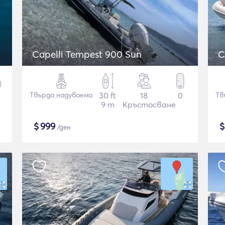
Capelli Tempest 900 Sun
C
Твърда надуваема
30 ft
18
0
Тв
9 m
Кръстосване
$
999
/ден