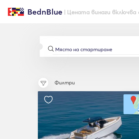
BednBlue
| Цената винаги включва 
Филтри