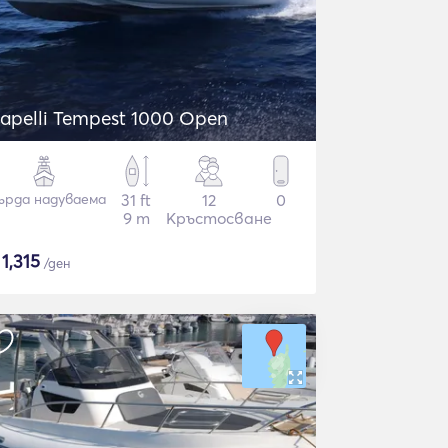
apelli Tempest 1000 Open
ърда надуваема
31 ft
12
0
9 m
Кръстосване
$
1,315
/ден