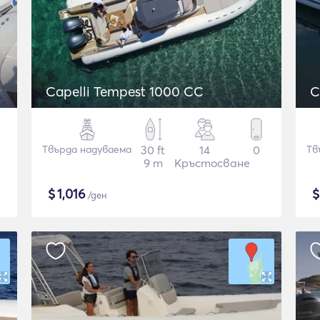
Capelli Tempest 1000 CC
C
Твърда надуваема
30 ft
14
0
Тв
9 m
Кръстосване
$
1,016
/ден