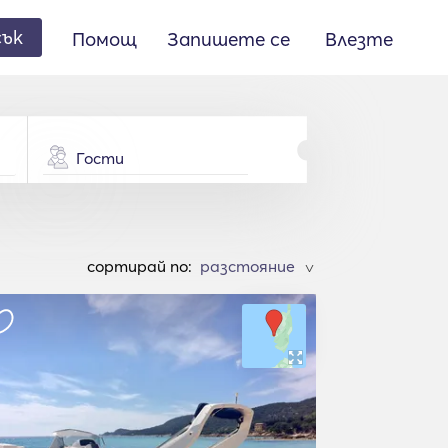
сък
Помощ
Запишете се
Влезте
Гости
cортирай по:
>