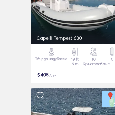
Capelli Tempest 630
Твърда надуваема
19 ft
10
0
6 m
Кръстосване
$
405
/ден