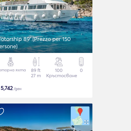
otorship 89' (Prezzo per 150
ersone)
оторна яхта
89 ft
100
0
27 m
Кръстосване
$
5,742
/ден