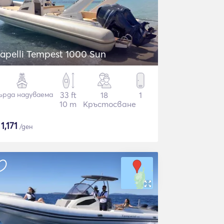
apelli Tempest 1000 Sun
ърда надуваема
33 ft
18
1
10 m
Кръстосване
$
1,171
/ден