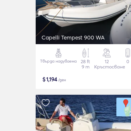
Capelli Tempest 900 WA
Твърда надуваема
28 ft
12
0
9 m
Кръстосване
$
1,194
/ден