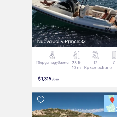
Nuova Jolly Prince 33
Твърда надуваема
33 ft
12
0
10 m
Кръстосване
$
1,315
/ден