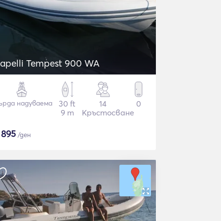
apelli Tempest 900 WA
ърда надуваема
30 ft
14
0
9 m
Кръстосване
$
895
/ден