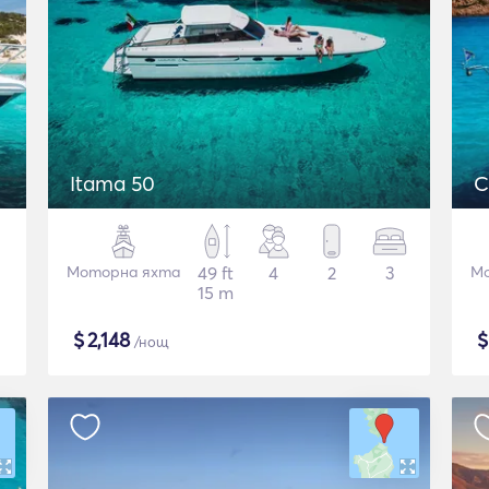
Itama 50
C
Моторна яхта
49 ft
4
2
3
Мо
15 m
$
2,148
/нощ