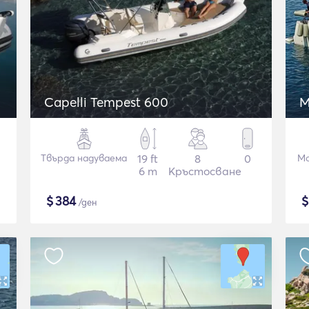
Capelli Tempest 600
M
Твърда надуваема
19 ft
8
0
Мо
6 m
Кръстосване
$
384
/ден