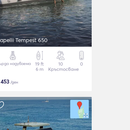
apelli Tempest 650
ърда надуваема
19 ft
10
0
6 m
Кръстосване
$
453
/ден