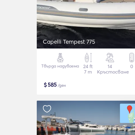
Capelli Tempest 775
Твърда надуваема
24 ft
14
0
7 m
Кръстосване
$
585
/ден