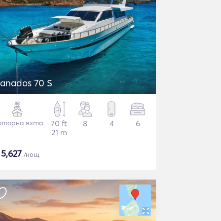
anados 70 S
торна яхта
70 ft
8
4
6
21 m
$
5,627
/нощ