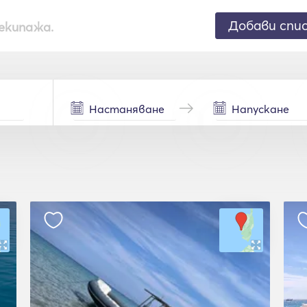
Добави спи
екипажа.