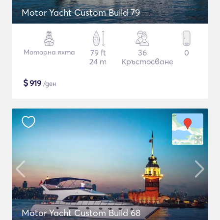
Motor Yacht Custom Build 79
Моторна яхта
79 ft
36
0
24 m
Кръстосване
$
919
/ден
Motor Yacht Custom Build 68