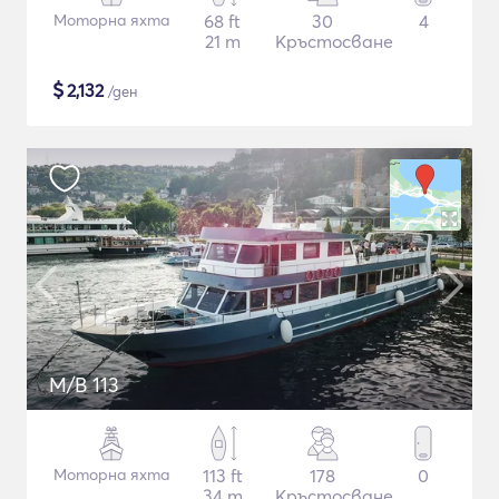
Моторна яхта
68 ft
30
4
21 m
Кръстосване
$
2,132
/ден
M/B 113
Моторна яхта
113 ft
178
0
34 m
Кръстосване