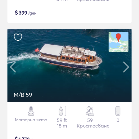
$
399
/ден
M/B 59
Моторна яхта
59 ft
59
0
18 m
Кръстосване