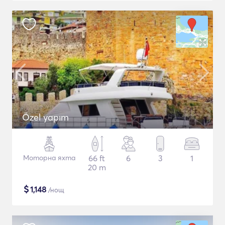
Özel yapım
Моторна яхта
66 ft
6
3
1
20 m
$
1,148
/нощ