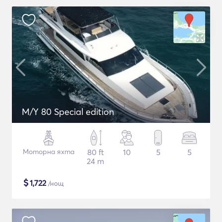
M/Y 80 Special edition
Моторна яхта
80 ft
10
5
5
24 m
$
1,722
/нощ