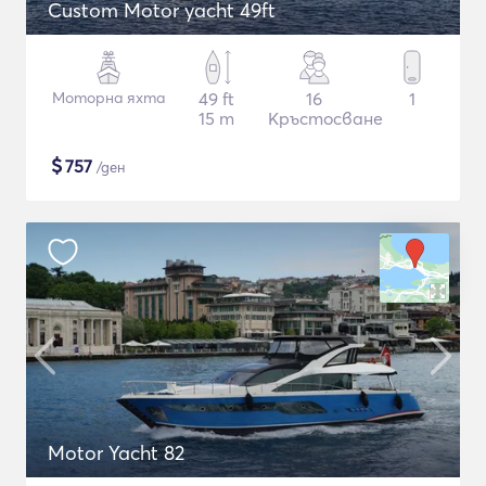
Custom Motor yacht 49ft
Моторна яхта
49 ft
16
1
15 m
Кръстосване
$
757
/ден
Motor Yacht 82