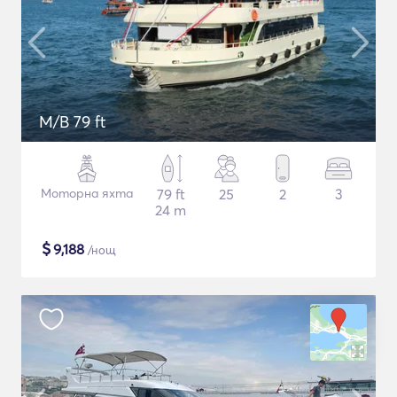
M/B 79 ft
Моторна яхта
79 ft
25
2
3
24 m
$
9,188
/нощ