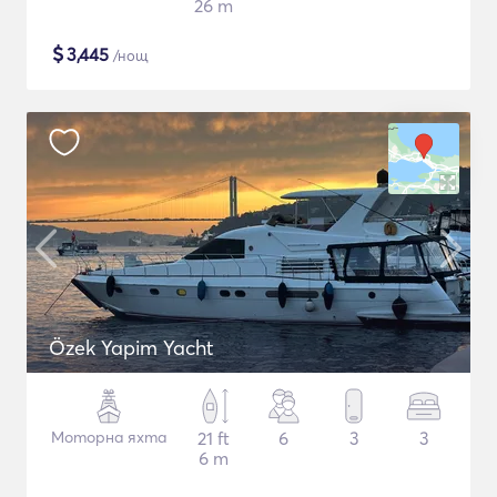
26 m
$
3,445
/нощ
Özek Yapim Yacht
Моторна яхта
21 ft
6
3
3
6 m