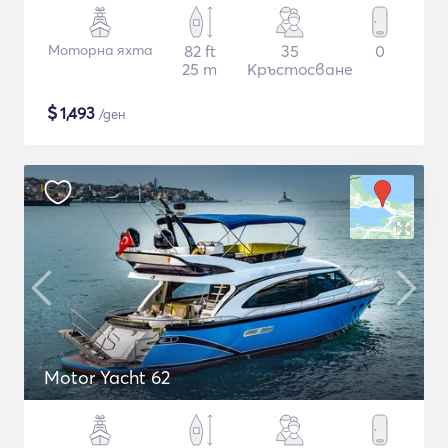
Моторна яхта
82 ft
35
0
25 m
Кръстосване
$
1,493
/ден
Motor Yacht 62