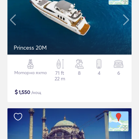
Princess 20M
Моторна яхта
71 ft
8
4
6
22 m
$
1,550
/нощ