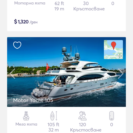
Моторна яхта
62 ft
30
0
19 m
Кръстосване
$
1,320
/ден
Motor Yacht 105
Мега яхта
105 ft
120
0
32 m
Кръстосване