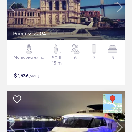
Princess 2004
Моторна яхта
50 ft
6
3
5
15 m
$
1,636
/нощ