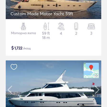
Custom Made Motor Yacht 59ft
Моторна яхта
59 ft
4
2
3
18 m
$
1,722
/нощ