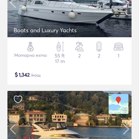
Boats and Luxury Yachts
Моторна яхта
55 ft
2
2
1
17 m
$
1,342
/нощ