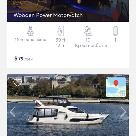
Wooden Power Motoryatch
Моторна яхта
39 ft
10
1
12 m
Кръстосване
$
79
/ден