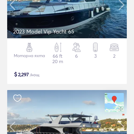
2023 Model Vip Yacht 65
Моторна яхта
66 ft
6
3
2
20 m
$
2,297
/нощ