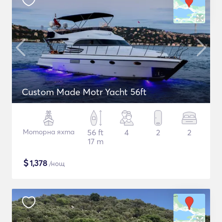
Custom Made Motr Yacht 56ft
Моторна яхта
56 ft
4
2
2
17 m
$
1,378
/нощ