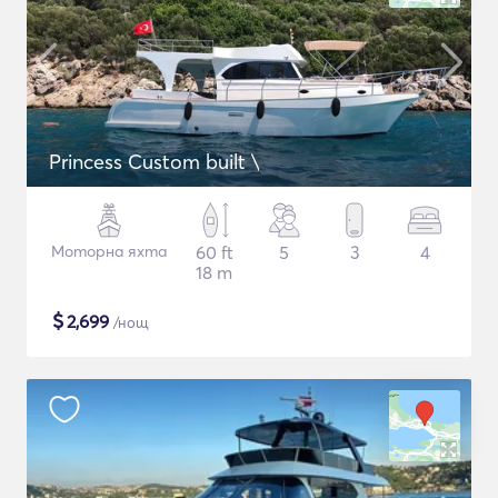
Princess Custom built \
Моторна яхта
60 ft
5
3
4
18 m
$
2,699
/нощ