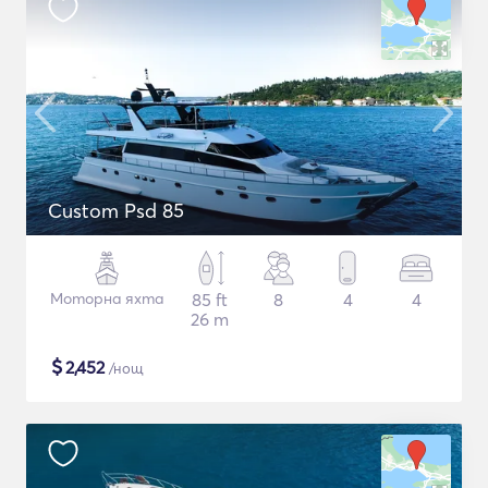
Custom Psd 85
Моторна яхта
85 ft
8
4
4
26 m
$
2,452
/нощ