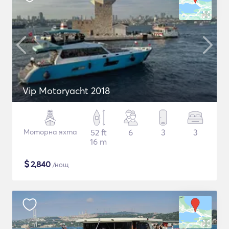
Vip Motoryacht 2018
Моторна яхта
52 ft
6
3
3
16 m
$
2,840
/нощ