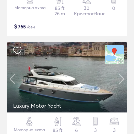
Моторна яхта
85 ft
30
0
26 m
Кръстосване
$
765
/ден
Luxury Motor Yacht
Моторна яхта
85 ft
6
3
3