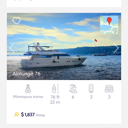
Alalunga 76
Моторна яхта
76 ft
6
3
3
23 m
$
1,837
/нощ