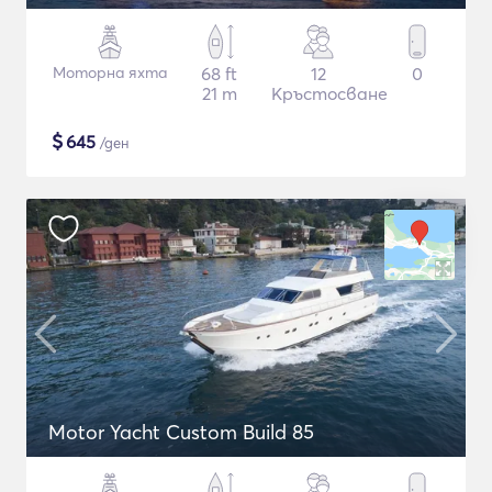
Моторна яхта
68 ft
12
0
21 m
Кръстосване
$
645
/ден
Motor Yacht Custom Build 85