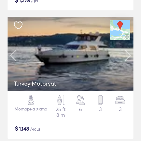
$
1,378
/ден
Turkey Motoryat
Моторна яхта
25 ft
6
3
3
8 m
$
1,148
/нощ