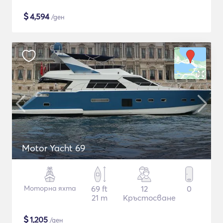
$
4,594
/ден
Motor Yacht 69
Моторна яхта
69 ft
12
0
21 m
Кръстосване
$
1,205
/ден