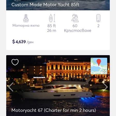
Custom Made Motor Yacht 85ft
Моторна яхта
85 ft
60
2
26 m
Кръстосване
$
4,639
/ден
Motoryacht 67 (Charter for min 2 hours)