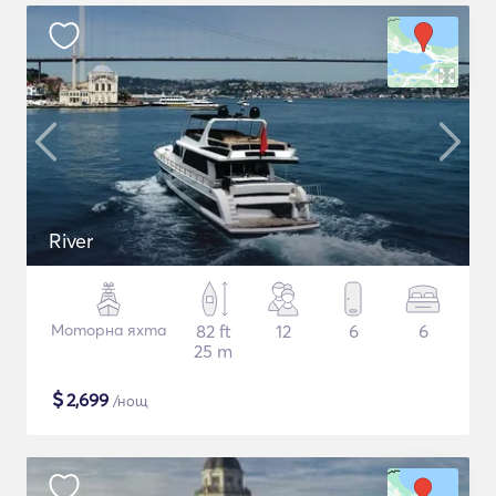
River
Моторна яхта
82 ft
12
6
6
25 m
$
2,699
/нощ