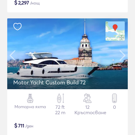
$
2,297
/нощ
Motor Yacht Custom Build 72
Моторна яхта
72 ft
12
0
22 m
Кръстосване
$
711
/ден