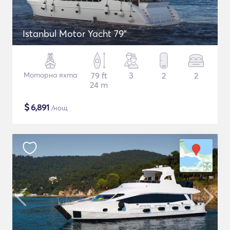
Istanbul Motor Yacht 79"
Моторна яхта
79 ft
3
2
2
24 m
$
6,891
/нощ