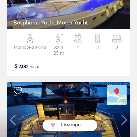
Bosphorus Yacht Motor Yacht
Моторна яхта
82 ft
2
2
2
25 m
$
2,182
/нощ
Филтри