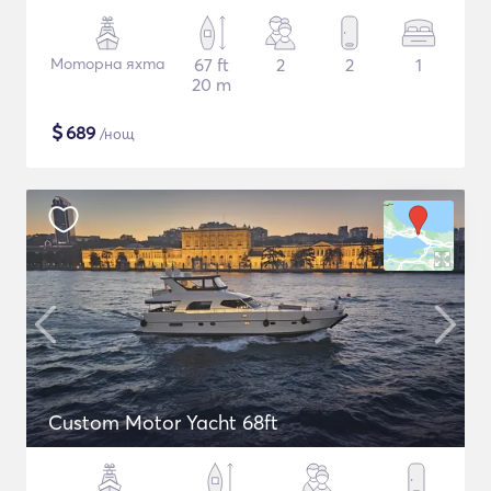
Моторна яхта
67 ft
2
2
1
20 m
$
689
/нощ
Custom Motor Yacht 68ft