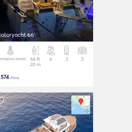
otoryacht 66'
торна яхта
66 ft
6
3
3
20 m
$
574
/нощ