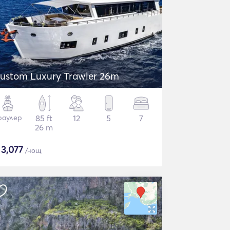
ustom Luxury Trawler 26m
раулер
85 ft
12
5
7
26 m
$
3,077
/нощ