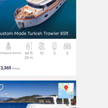
ustom Made Turkish Trawler 85ft
торна яхта
84 ft
10
5
5
26 m
$
3,365
/нощ