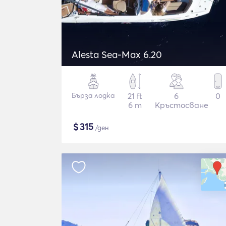
Alesta Sea-Max 6.20
Бърза лодка
21 ft
6
0
6 m
Кръстосване
$
315
/ден