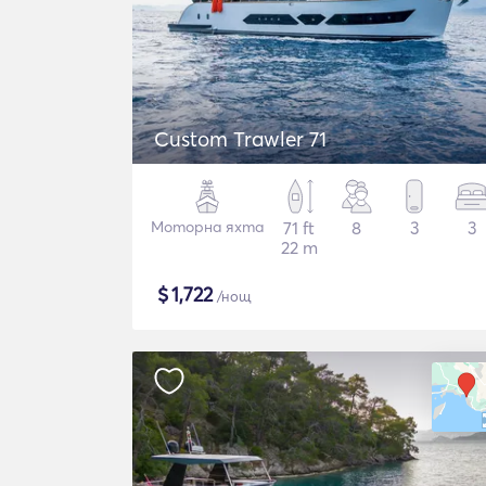
Custom Trawler 71
Моторна яхта
71 ft
8
3
3
22 m
$
1,722
/нощ