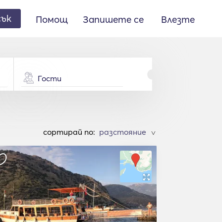
сък
Помощ
Запишете се
Влезте
Гости
cортирай по:
>