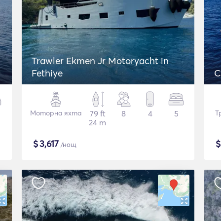
Trawler Ekmen Jr Motoryacht in
Fethiye
C
Моторна яхта
79 ft
8
4
5
Т
24 m
$
3,617
/нощ