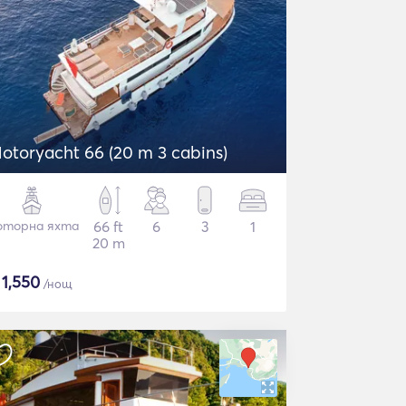
otoryacht 66 (20 m 3 cabins)
торна яхта
66 ft
6
3
1
20 m
$
1,550
/нощ