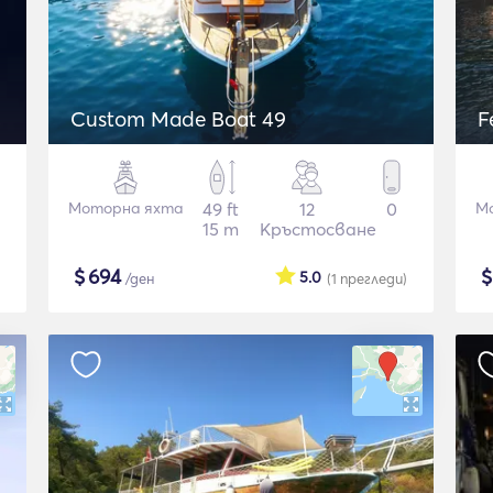
Custom Made Boat 49
F
Моторна яхта
49 ft
12
0
М
15 m
Кръстосване
$
694
5.0
/ден
(1
прегледи
)