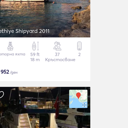
ethiye Shipyard 2011
оторна яхта
59 ft
37
2
18 m
Кръстосване
$
952
/ден