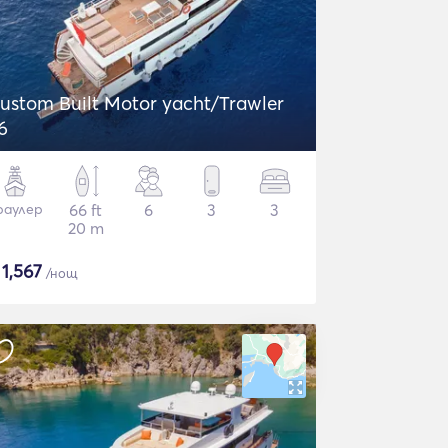
ustom Built Motor yacht/Trawler
6
раулер
66 ft
6
3
3
20 m
$
1,567
/нощ