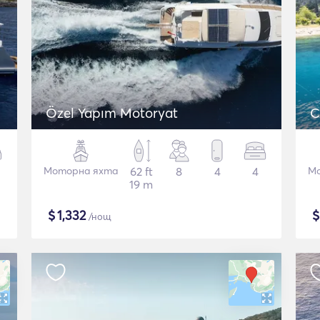
Özel Yapım Motoryat
C
Моторна яхта
62 ft
8
4
4
Мо
19 m
$
1,332
/нощ