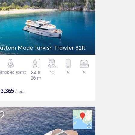
ustom Made Turkish Trawler 82ft
торна яхта
84 ft
10
5
5
26 m
$
3,365
/нощ