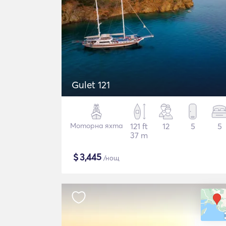
Gulet 121
Моторна яхта
121 ft
12
5
5
37 m
$
3,445
/нощ