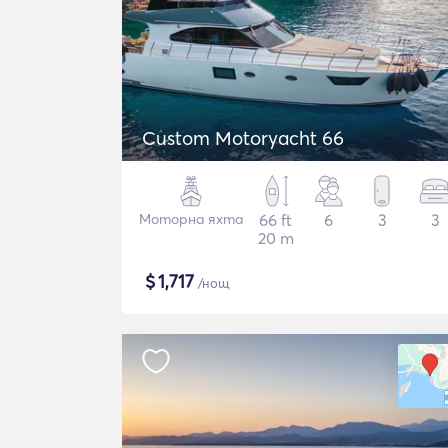
Custom Motoryacht 66
Моторна яхта
66 ft
6
3
3
20 m
$
1,717
/нощ