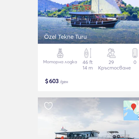
Özel Tekne Turu
Моторна лодка
46 ft
29
0
14 m
Кръстосване
$
603
/ден