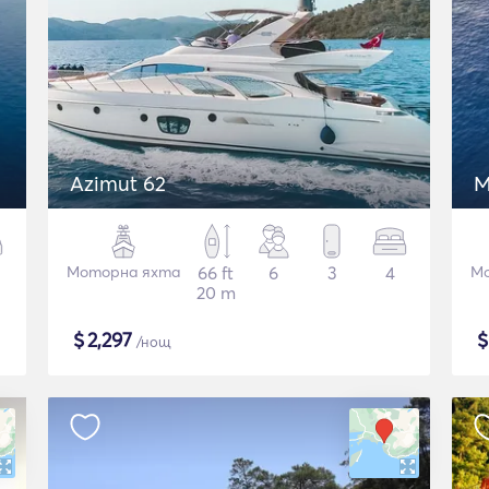
Azimut 62
M
Моторна яхта
66 ft
6
3
4
Мо
20 m
$
2,297
/нощ