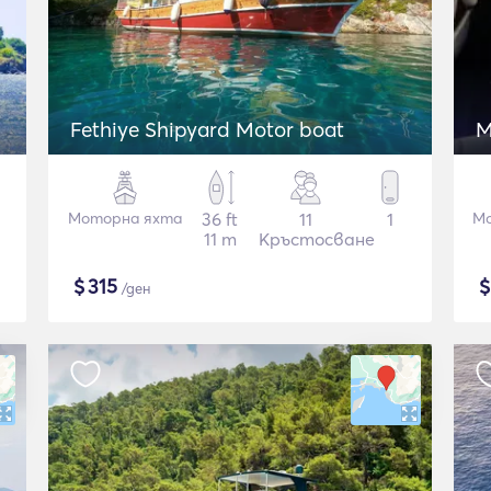
Fethiye Shipyard Motor boat
M
Моторна яхта
36 ft
11
1
Мо
11 m
Кръстосване
$
315
/ден