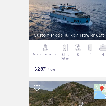
Custom Made Turkish Trawler 85ft
Моторна яхта
85 ft
8
4
4
26 m
$
2,871
/нощ