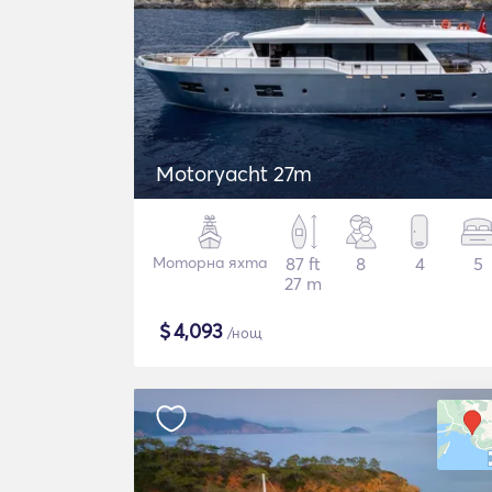
Motoryacht 27m
Моторна яхта
87 ft
8
4
5
27 m
$
4,093
/нощ