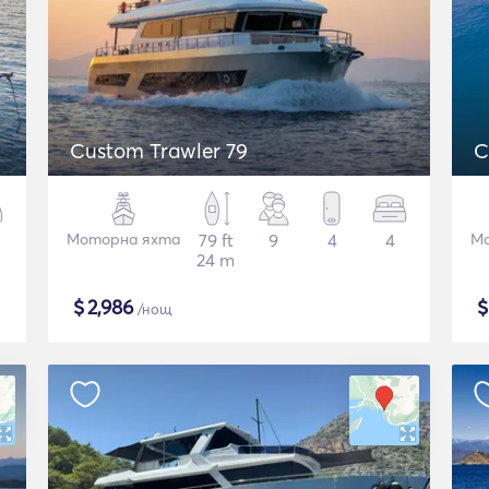
Custom Trawler 79
C
Моторна яхта
79 ft
9
4
4
Мо
24 m
$
2,986
/нощ