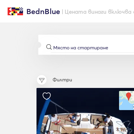
BednBlue
| Цената винаги включва 
Филтри