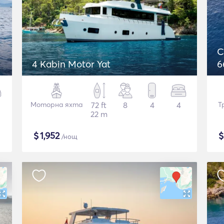
C
4 Kabin Motor Yat
6
Моторна яхта
72 ft
8
4
4
Т
22 m
$
1,952
/нощ