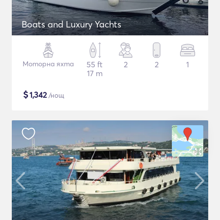
Boats and Luxury Yachts
Моторна яхта
55 ft
2
2
1
17 m
$
1,342
/нощ