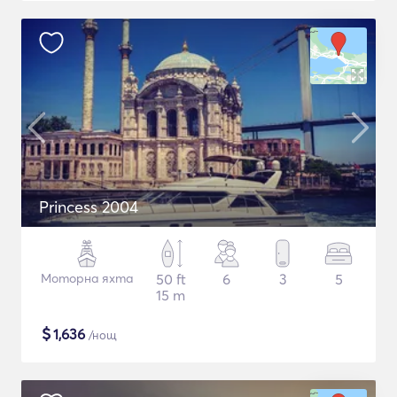
Princess 2004
Моторна яхта
50 ft
6
3
5
15 m
$
1,636
/нощ