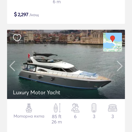
6 m
$
2,297
/нощ
Luxury Motor Yacht
Моторна яхта
85 ft
6
3
3
26 m