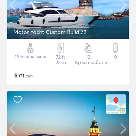
Motor Yacht Custom Build 72
Моторна яхта
72 ft
12
0
22 m
Кръстосване
$
711
/ден