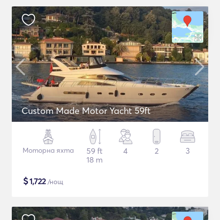
Custom Made Motor Yacht 59ft
Моторна яхта
59 ft
4
2
3
18 m
$
1,722
/нощ