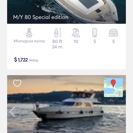
M/Y 80 Special edition
Моторна яхта
80 ft
10
5
5
24 m
$
1,722
/нощ