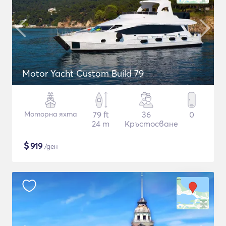
Motor Yacht Custom Build 79
Моторна яхта
79 ft
36
0
24 m
Кръстосване
$
919
/ден