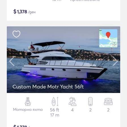
$
1,378
/ден
Custom Made Motr Yacht 56ft
Моторна яхта
56 ft
4
2
2
17 m