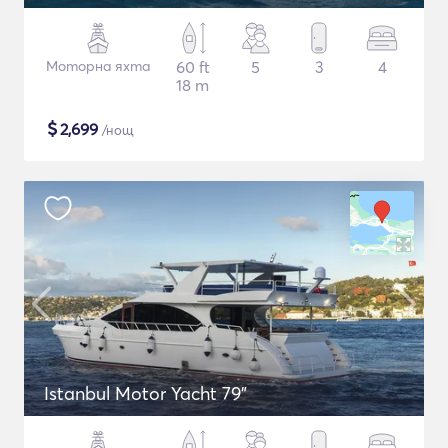
Моторна яхта
60 ft
5
3
4
18 m
$
2,699
/нощ
Istanbul Motor Yacht 79"