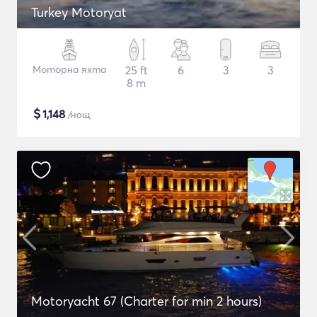
Turkey Motoryat
Моторна яхта
25 ft
6
3
3
8 m
$
1,148
/нощ
Motoryacht 67 (Charter for min 2 hours)