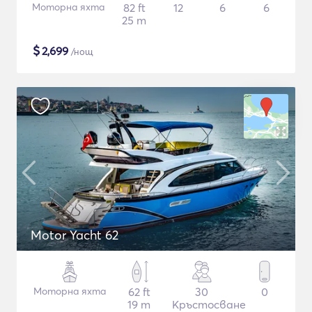
Моторна яхта
82 ft
12
6
6
25 m
$
2,699
/нощ
Motor Yacht 62
Моторна яхта
62 ft
30
0
19 m
Кръстосване