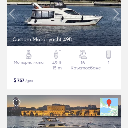
Custom Motor yacht 49ft
Моторна яхта
49 ft
16
1
15 m
Кръстосване
$
757
/ден