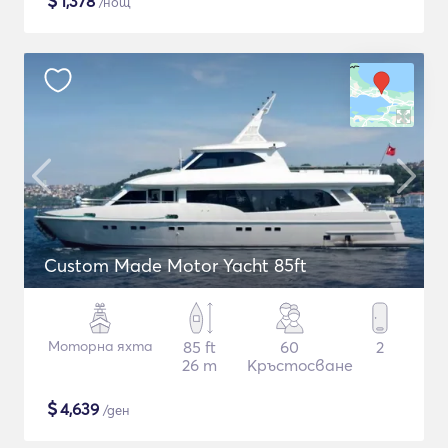
$
1,378
/нощ
Custom Made Motor Yacht 85ft
Моторна яхта
85 ft
60
2
26 m
Кръстосване
$
4,639
/ден