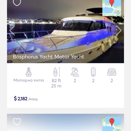
Bosphorus Yacht Motor Yacht
Моторна яхта
82 ft
2
2
2
25 m
$
2,182
/нощ