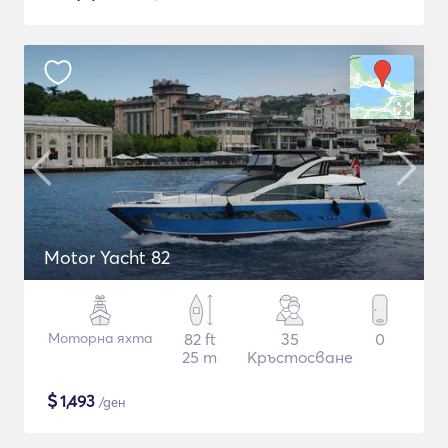
Motor Yacht 82
Моторна яхта
82 ft
35
0
25 m
Кръстосване
$
1,493
/ден