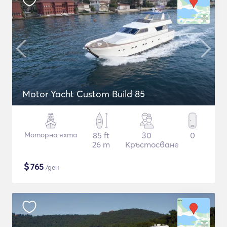
Motor Yacht Custom Build 85
Моторна яхта
85 ft
30
0
26 m
Кръстосване
$
765
/ден