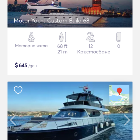
Motor Yacht Custom Build 68
Моторна яхта
68 ft
12
0
21 m
Кръстосване
$
645
/ден