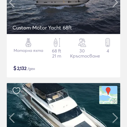
Custom Motor Yacht 68ft
Моторна яхта
68 ft
30
4
21 m
Кръстосване
$
2,132
/ден