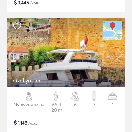
$
3,445
/нощ
Özel yapım
Моторна яхта
66 ft
6
3
1
20 m
$
1,148
/нощ