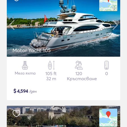
Motor Yacht 105
Мега яхта
105 ft
120
0
32 m
Кръстосване
$
4,594
/ден