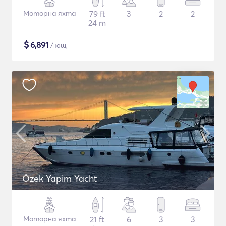
Моторна яхта
79 ft
3
2
2
24 m
$
6,891
/нощ
Özek Yapim Yacht
Моторна яхта
21 ft
6
3
3