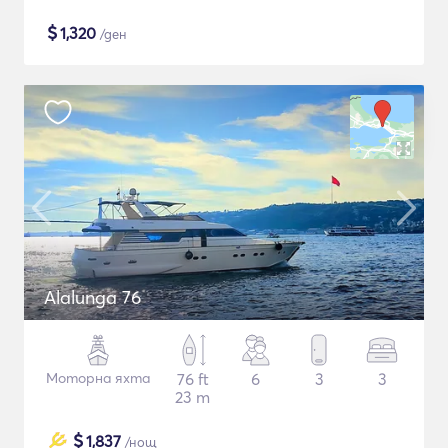
$
1,320
/ден
Alalunga 76
Моторна яхта
76 ft
6
3
3
23 m
$
1,837
/нощ