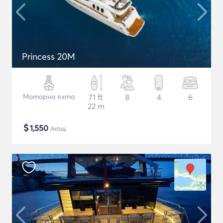
Princess 20M
Моторна яхта
71 ft
8
4
6
22 m
$
1,550
/нощ