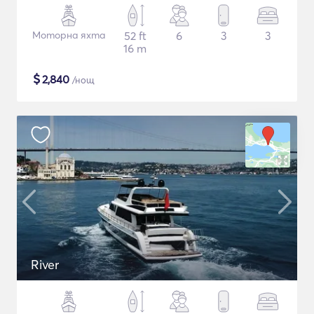
Моторна яхта
52 ft
6
3
3
16 m
$
2,840
/нощ
River