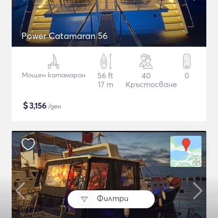
Power Catamaran 56
Мощен катамаран
56 ft
40
0
17 m
Кръстосване
$
3,156
/ден
Филтри