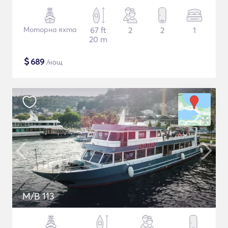
Моторна яхта
67 ft
2
2
1
20 m
$
689
/нощ
M/B 113