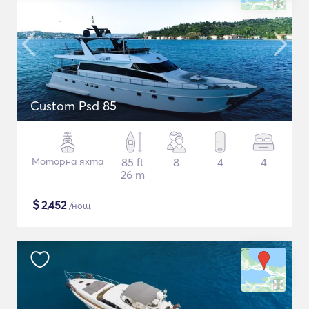
Custom Psd 85
Моторна яхта
85 ft
8
4
4
26 m
$
2,452
/нощ