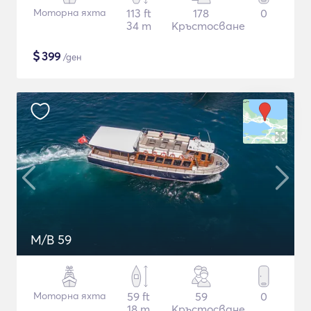
Моторна яхта
113 ft
178
0
34 m
Кръстосване
$
399
/ден
M/B 59
Моторна яхта
59 ft
59
0
18 m
Кръстосване