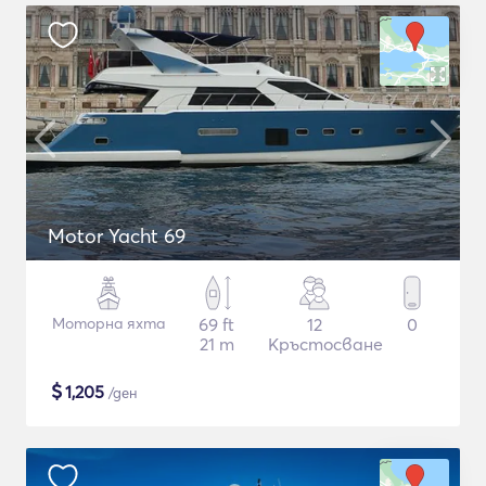
Motor Yacht 69
Моторна яхта
69 ft
12
0
21 m
Кръстосване
$
1,205
/ден