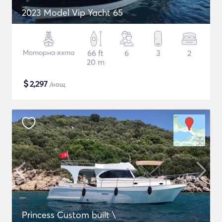
2023 Model Vip Yacht 65
Моторна яхта
66 ft
6
3
2
20 m
$
2,297
/нощ
Princess Custom built \