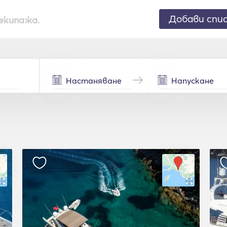
Добави спи
екипажа.