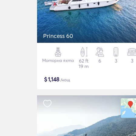
Princess 60
Моторна яхта
62 ft
6
3
3
19 m
$
1,148
/нощ