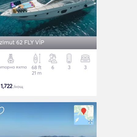
zimut 62 FLY VİP
торна яхта
68 ft
6
3
3
21 m
$
1,722
/нощ