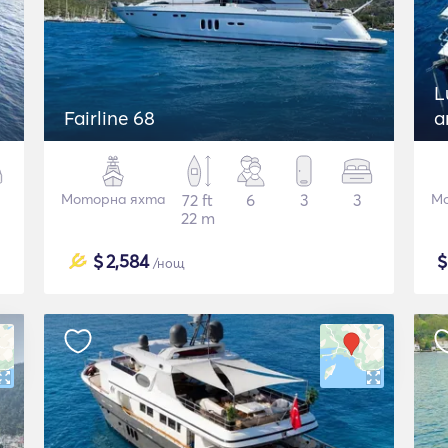
L
Fairline 68
a
Моторна яхта
72 ft
6
3
3
Мо
22 m
$
2,584
/нощ