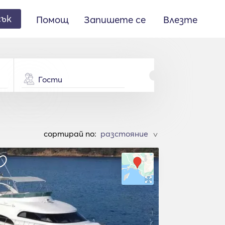
сък
Помощ
Запишете се
Влезте
Гости
cортирай по:
>