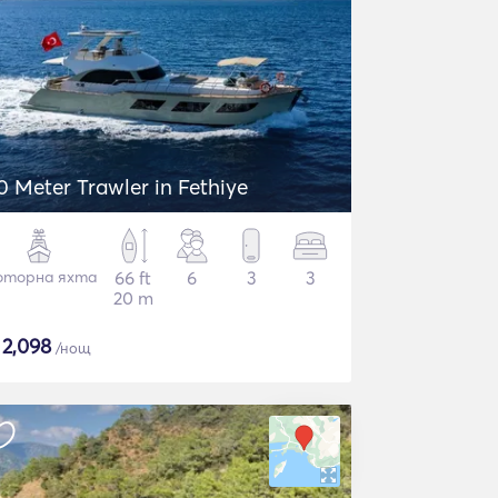
0 Meter Trawler in Fethiye
торна яхта
66 ft
6
3
3
20 m
$
2,098
/нощ