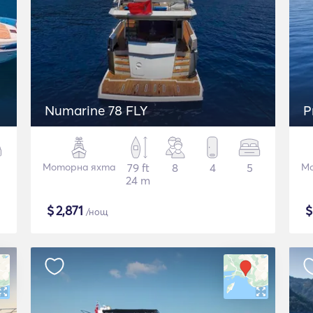
Numarine 78 FLY
P
Моторна яхта
79 ft
8
4
5
Мо
24 m
$
2,871
/нощ