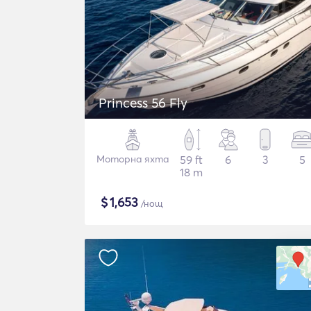
Princess 56 Fly
Моторна яхта
59 ft
6
3
5
18 m
$
1,653
/нощ