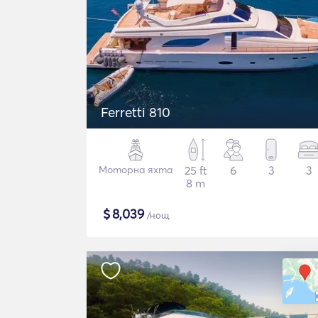
Ferretti 810
Моторна яхта
25 ft
6
3
3
8 m
$
8,039
/нощ