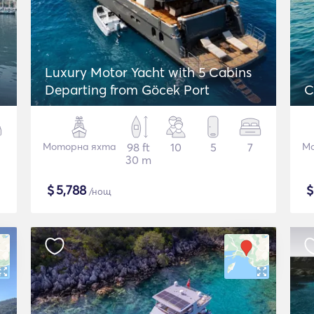
Luxury Motor Yacht with 5 Cabins
Departing from Göcek Port
Моторна яхта
98 ft
10
5
7
Мо
30 m
$
5,788
/нощ