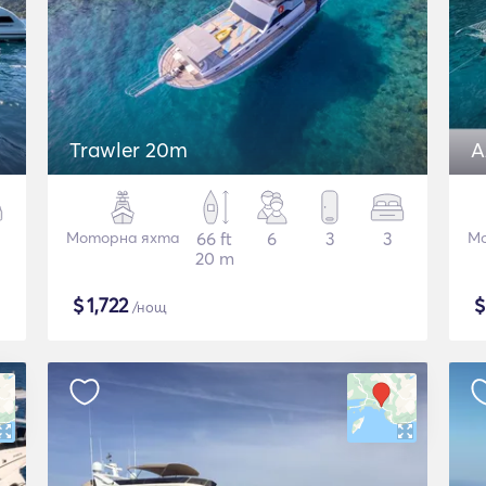
Trawler 20m
A
Моторна яхта
66 ft
6
3
3
Мо
20 m
$
1,722
/нощ