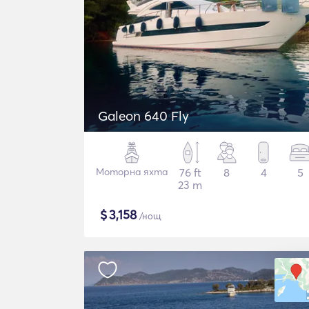
Galeon 640 Fly
Моторна яхта
76 ft
8
4
5
23 m
$
3,158
/нощ