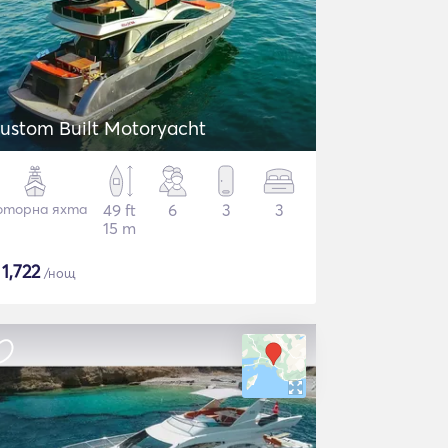
Custom Built Motoryacht
торна яхта
49 ft
6
3
3
15 m
$
1,722
/нощ