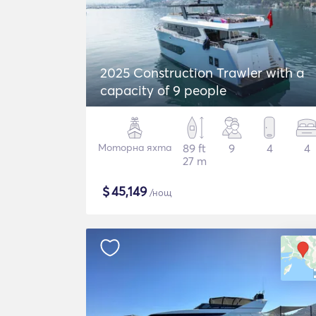
2025 Construction Trawler with a
capacity of 9 people
Моторна яхта
89 ft
9
4
4
27 m
$
45,149
/нощ