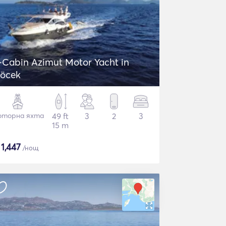
-Cabin Azimut Motor Yacht in
öcek
торна яхта
49 ft
3
2
3
15 m
$
1,447
/нощ