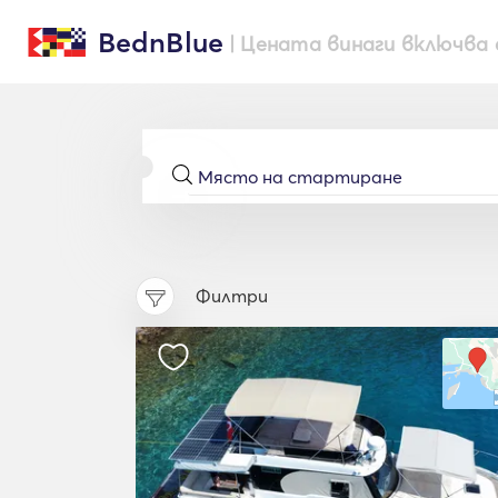
BednBlue
| Цената винаги включва 
Филтри