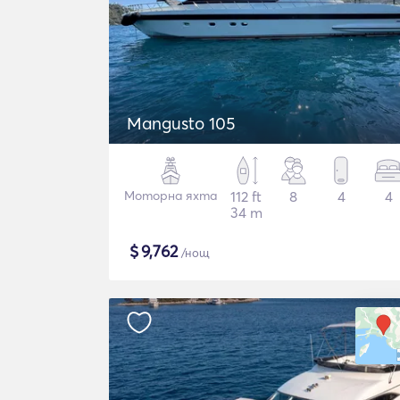
Mangusto 105
Моторна яхта
112 ft
8
4
4
34 m
$
9,762
/нощ