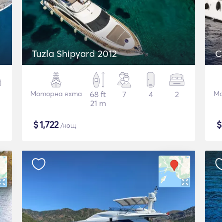
Tuzla Shipyard 2012
C
Моторна яхта
68 ft
7
4
2
Мо
21 m
$
1,722
/нощ