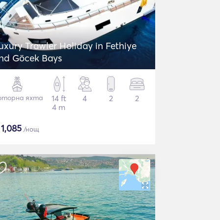
uxury Trawler Holiday in Fethiye
nd Göcek Bays
торна яхта
14 ft
4
2
2
4 m
$
1,085
/нощ