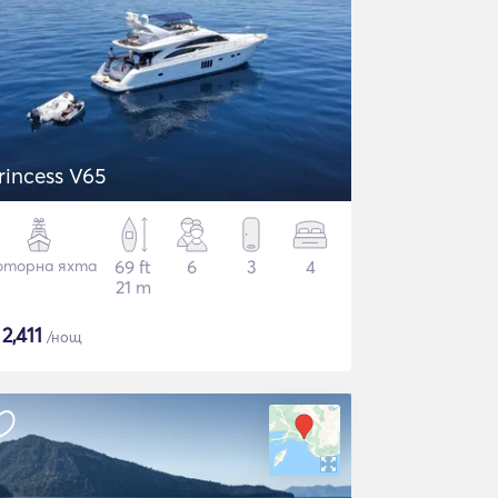
rincess V65
торна яхта
69 ft
6
3
4
21 m
$
2,411
/нощ