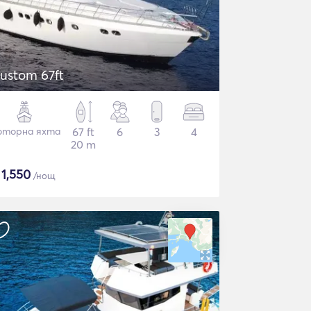
ustom 67ft
торна яхта
67 ft
6
3
4
20 m
$
1,550
/нощ