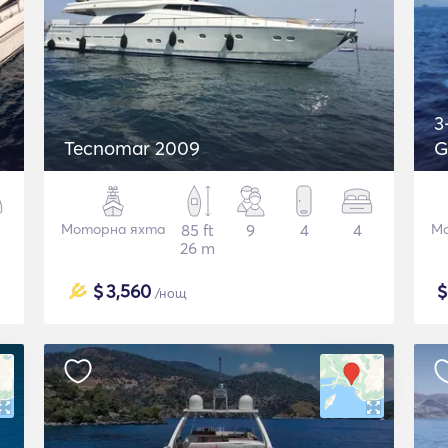
3
Tecnomar 2009
G
Моторна яхта
85 ft
9
4
4
Мо
26 m
$
3,560
/нощ