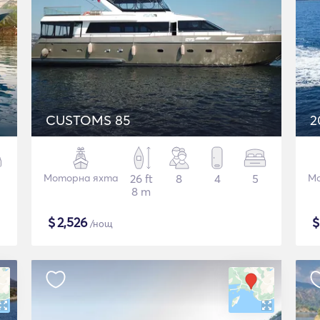
CUSTOMS 85
2
Моторна яхта
26 ft
8
4
5
Мо
8 m
$
2,526
/нощ