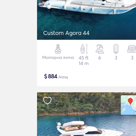
Custom Agora 44
Моторна яхта
45 ft
6
3
3
14 m
$
884
/нощ